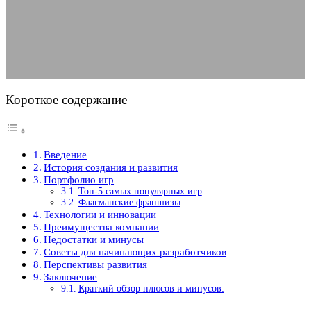
Интерактивных Развлечений
30.04.2025
АВТОР ANA_EDITOR
КОММЕНТАРИЕВ НЕТ
Короткое содержание
Введение
История создания и развития
Портфолио игр
Топ-5 самых популярных игр
Флагманские франшизы
Технологии и инновации
Преимущества компании
Недостатки и минусы
Советы для начинающих разработчиков
Перспективы развития
Заключение
Краткий обзор плюсов и минусов: