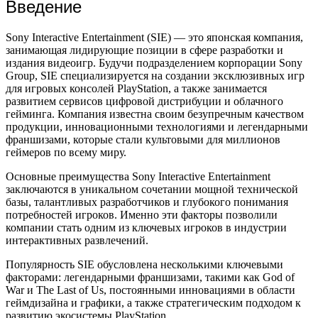
Введение
Sony Interactive Entertainment (SIE) — это японская компания,
занимающая лидирующие позиции в сфере разработки и
издания видеоигр. Будучи подразделением корпорации Sony
Group, SIE специализируется на создании эксклюзивных игр
для игровых консолей PlayStation, а также занимается
развитием сервисов цифровой дистрибуции и облачного
гейминга. Компания известна своим безупречным качеством
продукции, инновационными технологиями и легендарными
франшизами, которые стали культовыми для миллионов
геймеров по всему миру.
Основные преимущества Sony Interactive Entertainment
заключаются в уникальном сочетании мощной технической
базы, талантливых разработчиков и глубокого понимания
потребностей игроков. Именно эти факторы позволили
компании стать одним из ключевых игроков в индустрии
интерактивных развлечений.
Популярность SIE обусловлена несколькими ключевыми
факторами: легендарными франшизами, такими как God of
War и The Last of Us, постоянными инновациями в области
геймдизайна и графики, а также стратегическим подходом к
развитию экосистемы PlayStation.