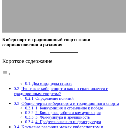
различия
20.10.2025
АВТОР ANA_EDITOR
КОММЕНТАРИЕВ НЕТ
Киберспорт и традиционный спорт: точки
соприкосновения и различия
Короткое содержание
Два мира, одна страсть
Что такое киберспорт и как он сравнивается с
традиционным спортом?
Определение понятий
Общие черты киберспорта и традиционного спорта
1. Конкуренция и стремление к победе
2. Командная работа и коммуникация
3. Фан-культура и зрелищность
4. Профессиональная инфраструктура
Ключевые различия между киберспортом и