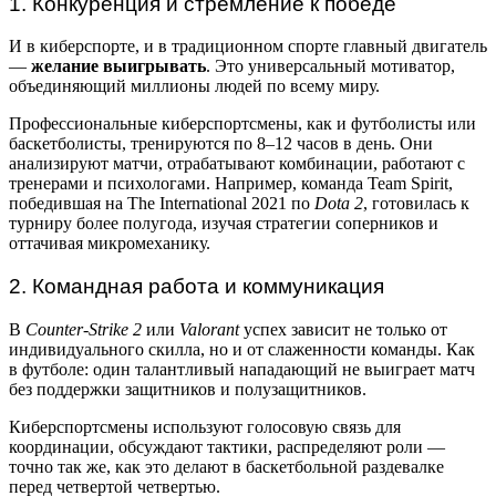
1. Конкуренция и стремление к победе
И в киберспорте, и в традиционном спорте главный двигатель
—
желание выигрывать
. Это универсальный мотиватор,
объединяющий миллионы людей по всему миру.
Профессиональные киберспортсмены, как и футболисты или
баскетболисты, тренируются по 8–12 часов в день. Они
анализируют матчи, отрабатывают комбинации, работают с
тренерами и психологами. Например, команда Team Spirit,
победившая на The International 2021 по
Dota 2
, готовилась к
турниру более полугода, изучая стратегии соперников и
оттачивая микромеханику.
2. Командная работа и коммуникация
В
Counter-Strike 2
или
Valorant
успех зависит не только от
индивидуального скилла, но и от слаженности команды. Как
в футболе: один талантливый нападающий не выиграет матч
без поддержки защитников и полузащитников.
Киберспортсмены используют голосовую связь для
координации, обсуждают тактики, распределяют роли —
точно так же, как это делают в баскетбольной раздевалке
перед четвертой четвертью.