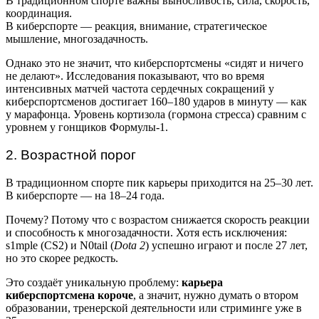
В традиционном спорте важны выносливость, сила, скорость,
координация.
В киберспорте — реакция, внимание, стратегическое
мышление, многозадачность.
Однако это не значит, что киберспортсмены «сидят и ничего
не делают». Исследования показывают, что во время
интенсивных матчей частота сердечных сокращений у
киберспортсменов достигает 160–180 ударов в минуту — как
у марафонца. Уровень кортизола (гормона стресса) сравним с
уровнем у гонщиков Формулы-1.
2. Возрастной порог
В традиционном спорте пик карьеры приходится на 25–30 лет.
В киберспорте — на 18–24 года.
Почему? Потому что с возрастом снижается скорость реакции
и способность к многозадачности. Хотя есть исключения:
s1mple (CS2) и N0tail (
Dota 2
) успешно играют и после 27 лет,
но это скорее редкость.
Это создаёт уникальную проблему:
карьера
киберспортсмена короче
, а значит, нужно думать о втором
образовании, тренерской деятельности или стриминге уже в