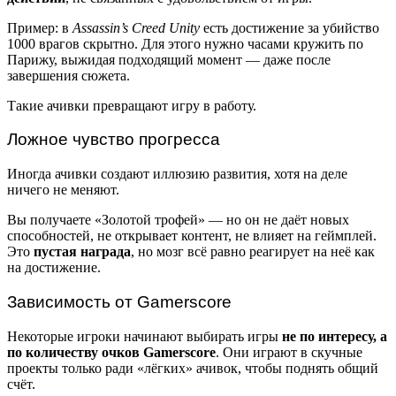
Пример: в
Assassin’s Creed Unity
есть достижение за убийство
1000 врагов скрытно. Для этого нужно часами кружить по
Парижу, выжидая подходящий момент — даже после
завершения сюжета.
Такие ачивки превращают игру в работу.
Ложное чувство прогресса
Иногда ачивки создают иллюзию развития, хотя на деле
ничего не меняют.
Вы получаете «Золотой трофей» — но он не даёт новых
способностей, не открывает контент, не влияет на геймплей.
Это
пустая награда
, но мозг всё равно реагирует на неё как
на достижение.
Зависимость от Gamerscore
Некоторые игроки начинают выбирать игры
не по интересу, а
по количеству очков Gamerscore
. Они играют в скучные
проекты только ради «лёгких» ачивок, чтобы поднять общий
счёт.