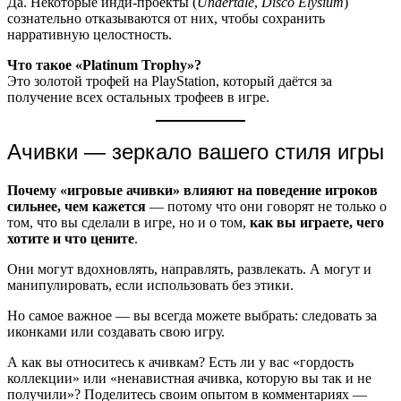
Да. Некоторые инди-проекты (
Undertale
,
Disco Elysium
)
сознательно отказываются от них, чтобы сохранить
нарративную целостность.
Что такое «Platinum Trophy»?
Это золотой трофей на PlayStation, который даётся за
получение всех остальных трофеев в игре.
Ачивки — зеркало вашего стиля игры
Почему «игровые ачивки» влияют на поведение игроков
сильнее, чем кажется
— потому что они говорят не только о
том, что вы сделали в игре, но и о том,
как вы играете, чего
хотите и что цените
.
Они могут вдохновлять, направлять, развлекать. А могут и
манипулировать, если использовать без этики.
Но самое важное — вы всегда можете выбрать: следовать за
иконками или создавать свою игру.
А как вы относитесь к ачивкам? Есть ли у вас «гордость
коллекции» или «ненавистная ачивка, которую вы так и не
получили»? Поделитесь своим опытом в комментариях —