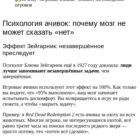
Психология ачивок: почему мозг не
может сказать «нет»
Эффект Зейгарник: незавершённое
преследует
Психолог Блюма Зейгарник ещё в 1927 году доказала:
люди
лучше запоминают незавершённые задачи
, чем
завершённые.
Игровые ачивки используют этот эффект на 100%. Как только
вы видите, что «95% выполнено», ваш мозг начинает
испытывать дискомфорт. Вы возвращаетесь в игру не ради
сюжета, а чтобы «закрыть задачу».
Пример: в
Red Dead Redemption 2
есть ачивка за охоту на всех
животных. Многие игроки, не интересующиеся охотой, всё
равно тратят часы на поиски последнего редкого зверя —
просто потому, что «почти всё сделано».