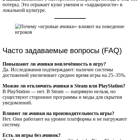
потерь). Это отражает культ умения и «хардкорности» в
локальной культуре.
Часто задаваемые вопросы (FAQ)
Повышают ли ачивки вовлечённость в игру?
Да. Исследования подтверждают: наличие системы
достижений увеличивает среднее время игры на 25–35%.
Можно ли отключить ачивки в Steam или PlayStation?
В PlayStation — нет. В Steam — напрямую нельзя, но
существуют сторонние программы и моды для скрытия
уведомлений.
Влияют ли ачивки на производительность игры?
Нет. Они работают на уровне платформы и не нагружают
систему.
Есть ли игры без ачивок?