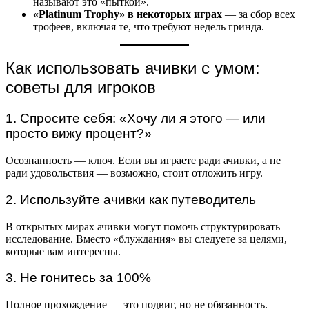
называют это «пыткой».
«Platinum Trophy» в некоторых играх
— за сбор всех
трофеев, включая те, что требуют недель гринда.
Как использовать ачивки с умом:
советы для игроков
1. Спросите себя: «Хочу ли я этого — или
просто вижу процент?»
Осознанность — ключ. Если вы играете ради ачивки, а не
ради удовольствия — возможно, стоит отложить игру.
2. Используйте ачивки как путеводитель
В открытых мирах ачивки могут помочь структурировать
исследование. Вместо «блуждания» вы следуете за целями,
которые вам интересны.
3. Не гонитесь за 100%
Полное прохождение — это подвиг, но не обязанность.