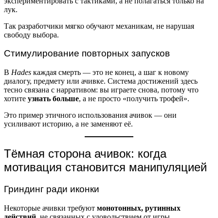
экспериментировать с тактиками, а не полагаться только на
лук.
Так разработчики мягко обучают механикам, не нарушая
свободу выбора.
Стимулирование повторных запусков
В
Hades
каждая смерть — это не конец, а шаг к новому
диалогу, предмету или ачивке. Система достижений здесь
тесно связана с нарративом: вы играете снова, потому что
хотите
узнать больше
, а не просто «получить трофей».
Это пример этичного использования ачивок — они
усиливают историю, а не заменяют её.
Тёмная сторона ачивок: когда
мотивация становится манипуляцией
Гриндинг ради иконки
Некоторые ачивки требуют
монотонных, рутинных
действий
, не связанных с удовольствием от игры.