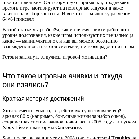
просто «плюшки». Они формируют привычки, продлевают
время в игре, мотивируют на повторные запуски и даже
влияют на выбор контента. И всё это — за иконку размером
64×64 пикселя.
В этой статье мы разберём, как и почему ачивки работают на
уровне подсознания, какие игры используют их гениально (а
какие — манипулятивно), и как вы можете осознанно
взаимодействовать с этой системой, не теряя радости от игры.
Готовы заглянуть за кулисы игровой мотивации?
Что такое игровые ачивки и откуда
они взялись?
Краткая история достижений
Хотя элементы «наград за действия» существовали ещё в
аркадах 80-х (например, бонусные жизни за набор очков),
современная система ачивок появилась в 2005 году с запуском
Xbox Live
и платформы
Gamerscore
.
Sony последовала примеру в 2008 году с системой
Trophies
на