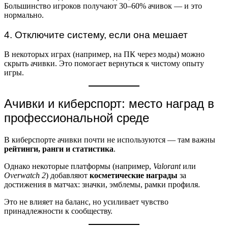
Большинство игроков получают 30–60% ачивок — и это
нормально.
4. Отключите систему, если она мешает
В некоторых играх (например, на ПК через моды) можно
скрыть ачивки. Это помогает вернуться к чистому опыту
игры.
Ачивки и киберспорт: место наград в
профессиональной среде
В киберспорте ачивки почти не используются — там важны
рейтинги, ранги и статистика
.
Однако некоторые платформы (например,
Valorant
или
Overwatch 2
) добавляют
косметические награды
за
достижения в матчах: значки, эмблемы, рамки профиля.
Это не влияет на баланс, но усиливает чувство
принадлежности к сообществу.