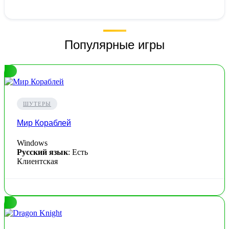
Популярные игры
ШУТЕРЫ
Мир Кораблей
Windows
Русский язык
: Есть
Клиентская