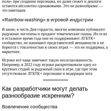
пола» при создании персонажа, но далее сюжет и диалоги
остаются абсолютно одинаковыми. Это не разнообразие —
это имитация.
«Rainbow-washing» в игровой индустрии
В июне, в честь Дня гордости, многие компании публикуют
радужные логотипы и продают тематические скины. Но если
в остальное время года они не поддерживают ЛГБТК+
сообщество, не нанимают представителей меньшинств и не
борются с токсичностью в своих играх — это не поддержка, а
маркетинг.
Игроки всё чаще замечают такую несогласованность.
Например, в 2022 году игроки раскритиковали одну из
крупных студий за радужный скин в игре, где при этом
отсутствовали ЛГБТК+ персонажи и модерация чата.
Как разработчики могут делать
разнообразие искренним?
Вовлечение сообщества