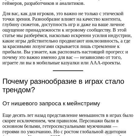
геймеров, разработчиков и аналитиков.
Для вас, как для игроков, это важно не только с этической
точки зрения. Разнообразие влияет на качество контента,
глубину сюжетов, доступность игр и даже на ваше личное
ощущение принадлежности к игровому сообществу. В этой
статье мы разберёмся, насколько искренни усилия индустрии,
какие игры действительно продвигают инклюзивность, а где
за красивыми лозунгами скрывается лишь стремление к
прибыли. Вы узнаете, как распознать настоящий прогресс и
почему это важно именно для вас — независимо от того,
играете ли вы в мобильные казуалки или AAA-проекты.
Почему разнообразие в играх стало
трендом?
От нишевого запроса к мейнстриму
Еще десять лет назад представление меньшинств в играх было
скорее исключением, чем правилом. Персонажи были в
основном белыми, гетеросексуальными мужчинами —
героями по умолчанию. Но с ростом глобальной аудитории