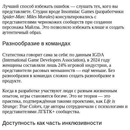
Лучший способ избежать ошибок — слушать тех, кого вы
представляете. Студии вроде Insomniac Games (разработчики
Spider-Man: Miles Morales
) консультировались с
представителями чернокожих сообществ при создании
персонажа Майлза. Это позволило избежать клише и создать
аутентичный образ.
Разнообразие в командах
Статистика говорит сама за себя: по данным IGDA
(International Game Developers Association), в 2024 году
женщины составляли лишь 24% игровой индустрии, а
представители расовых меньшинств — ещё меньше. Без
разнообразия в командах сложно создать разнообразие в
продукте.
Когда в разработке участвуют люди с разным жизненным
опытом, игры становятся богаче. Это не теория — это
практика, подтверждённая такими проектами, как
Life is
Strange: True Colors
, где авторы сотрудничали с психологами и
представителями ЛГБТК+ сообщества.
Доступность как часть инклюзивности