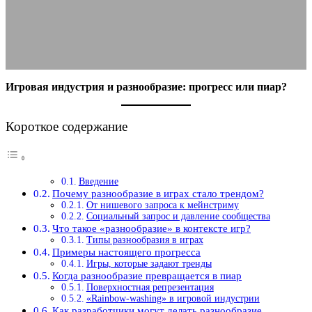
17.10.2025
АВТОР ANA_EDITOR
КОММЕНТАРИЕВ НЕТ
Игровая индустрия и разнообразие: прогресс или пиар?
Короткое содержание
Введение
Почему разнообразие в играх стало трендом?
От нишевого запроса к мейнстриму
Социальный запрос и давление сообщества
Что такое «разнообразие» в контексте игр?
Типы разнообразия в играх
Примеры настоящего прогресса
Игры, которые задают тренды
Когда разнообразие превращается в пиар
Поверхностная репрезентация
«Rainbow-washing» в игровой индустрии
Как разработчики могут делать разнообразие