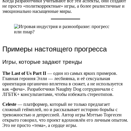
Когда разработчики учитывают все эти аспекты, они создают
не просто «политкорректные» игры, а более реалистичные и
эмоционально насыщенные миры.
Примеры настоящего прогресса
Игры, которые задают тренды
The Last of Us Part II
— один из самых ярких примеров.
Главная героиня Элли — лесбиянка, и её сексуальная
ориентация органично вплетена в сюжет, а не используется
как «фича». Разработчики Naughty Dog сотрудничали с
ЛГБТК+ консультантами, чтобы избежать стереотипов.
Celeste
— платформер, который не только предлагает
сложный геймплей, но и рассказывает историю борьбы с
тревожностью и депрессией. Автор игры Мэттью Торгесен
открыто говорил, что проект вдохновлён его личным опытом.
Это не просто «тема», а сердце игры.