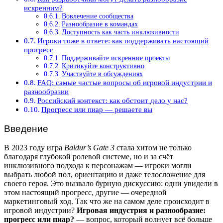
искренним?
Вовлечение сообщества
Разнообразие в командах
Доступность как часть инклюзивности
Игроки тоже в ответе: как поддерживать настоящий
прогресс
Поддерживайте искренние проекты
Критикуйте конструктивно
Участвуйте в обсуждениях
FAQ: самые частые вопросы об игровой индустрии и
разнообразии
Российский контекст: как обстоит дело у нас?
Прогресс или пиар — решаете вы
Введение
В 2023 году игра
Baldur’s Gate 3
стала хитом не только
благодаря глубокой ролевой системе, но и за счёт
инклюзивного подхода к персонажам — игроки могли
выбрать любой пол, ориентацию и даже телосложение для
своего героя. Это вызвало бурную дискуссию: одни увидели в
этом настоящий прогресс, другие — очередной
маркетинговый ход. Так что же на самом деле происходит в
игровой индустрии?
Игровая индустрия и разнообразие:
прогресс или пиар?
— вопрос, который волнует всё больше