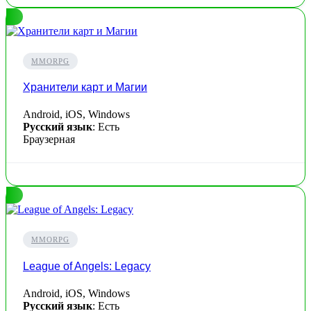
MMORPG
Хранители карт и Магии
Android, iOS, Windows
Русский язык
: Есть
Браузерная
MMORPG
League of Angels: Legacy
Android, iOS, Windows
Русский язык
: Есть