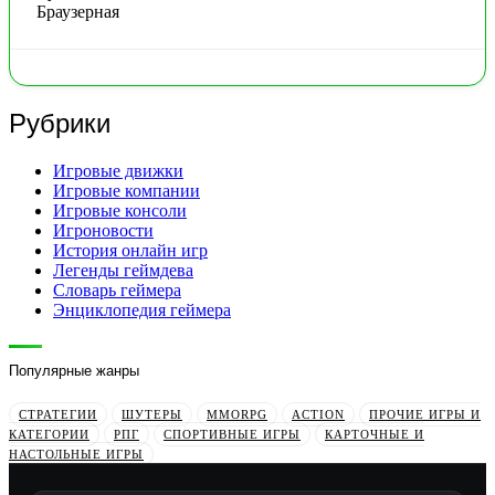
Браузерная
Рубрики
Игровые движки
Игровые компании
Игровые консоли
Игроновости
История онлайн игр
Легенды геймдева
Словарь геймера
Энциклопедия геймера
Популярные жанры
СТРАТЕГИИ
ШУТЕРЫ
MMORPG
ACTION
ПРОЧИЕ ИГРЫ И
КАТЕГОРИИ
РПГ
СПОРТИВНЫЕ ИГРЫ
КАРТОЧНЫЕ И
НАСТОЛЬНЫЕ ИГРЫ