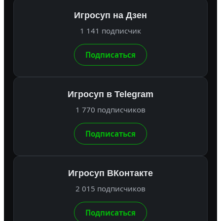
Игросуп на Дзен
1 141 подписчик
Подписаться
Игросуп в Telegram
1 770 подписчиков
Подписаться
Игросуп ВКонтакте
2 015 подписчиков
Подписаться