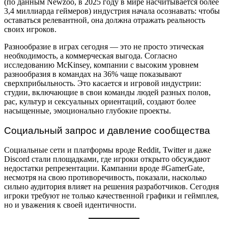
(по данным Newzoo, в 2025 году в мире насчитывается более
3,4 миллиарда геймеров) индустрия начала осознавать: чтобы
оставаться релевантной, она должна отражать реальность
своих игроков.
Разнообразие в играх сегодня — это не просто этическая
необходимость, а коммерческая выгода. Согласно
исследованию McKinsey, компании с высоким уровнем
разнообразия в командах на 36% чаще показывают
сверхприбыльность. Это касается и игровой индустрии:
студии, включающие в свои команды людей разных полов,
рас, культур и сексуальных ориентаций, создают более
насыщенные, эмоционально глубокие проекты.
Социальный запрос и давление сообщества
Социальные сети и платформы вроде Reddit, Twitter и даже
Discord стали площадками, где игроки открыто обсуждают
недостатки репрезентации. Кампании вроде #GamerGate,
несмотря на свою противоречивость, показали, насколько
сильно аудитория влияет на решения разработчиков. Сегодня
игроки требуют не только качественной графики и геймплея,
но и уважения к своей идентичности.