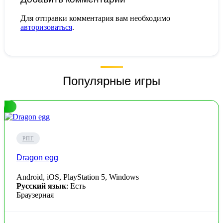
Для отправки комментария вам необходимо
авторизоваться
.
Популярные игры
РПГ
Dragon egg
Android, iOS, PlayStation 5, Windows
Русский язык
: Есть
Браузерная