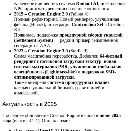
Ключевое новшество: система
Radiant AI
, позволяющая
NPC принимать решения на основе окружения.
2015 – Creation Engine 2.0
(Fallout 4):
Полный рефакторинг. Новый рендерер, улучшенная
физика (Havok), интеграция
Contruction Set
в Creation
Kit.
Появилась поддержка
процедурной сборки укрытий
(Settlement System)
— редкий пример геймплейной
генерации в AAA.
2023 – Creation Engine 3.0
(Starfield):
Самая масштабная переработка. Добавлен
64-битный
рендеринг с потоковой загрузкой текстур
,
новая
система материалов PBR
,
улучшенная глобальная
освещённость (Lightmass-like)
и
поддержка SSD-
оптимизированной загрузки
.
Также внедрена
система процедурных планет
—
каждая с уникальной биомой, гравитацией и
атмосферой.
Актуальность в 2025
Последнее обновление Creation Engine вышло в
июне 2025
года
(версия 3.2.1). Оно включает:
Поддержку
DirectX 12 Ultimate
на Windows