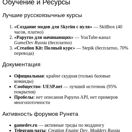
Обучение и Ресурсы
Лучшие русскоязычные курсы
«Создание модов для Skyrim с нуля»
— Skillbox (40
часов, платно)
«Papyrus для начинающих»
— YouTube-канал
GameDev Russia
(бесплатно)
«Creation Kit: Полный курс»
— Stepik (бесплатно, 70%
перевода)
Документация
Официальная
: крайне скудная (только базовые
команды)
Сообщество
:
UESP.net
— лучший источник (95%
покрытия)
Пробелы
: нет описания Papyrus API, нет примеров
многопоточности
Активность форумов Рунета
gamedev.ru
— активные треды по моддингу
Telegram-чаты
:
Creation Engine Dev
,
Modders Russia