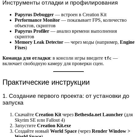
Инструменты отладки и профилирования
Papyrus Debugger
— встроен в Creation Kit
Performance Monitor
— показывает FPS, количество
объектов, скриптов
Papyrus Profiler
— анализ времени выполнения
скриптов
Memory Leak Detector
— через моды (например,
Engine
Fixes
)
Команда для отладки
: в консоли игры введите
—
tfc
включает свободную камеру для проверки сцен.
Практические инструкции
1. Создание первого проекта: от установки до
запуска
Скачайте
Creation Kit
через
Bethesda.net Launcher
(для
Skyrim SE или Fallout 4)
Запустите
Creation Kit.exe
Создайте новый
World Space
(через
Render Window >
World Space
)