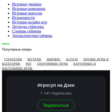
Игровые движки
Игровые компании
Игровые консоли
Игроновости
История онлайн игр
Легенды геймдева
Словарь геймера
Энциклопедия геймера
Популярные жанры
СТРАТЕГИИ
ШУТЕРЫ
MMORPG
ACTION
ПРОЧИЕ ИГРЫ И
КАТЕГОРИИ
РПГ
СПОРТИВНЫЕ ИГРЫ
КАРТОЧНЫЕ И
НАСТОЛЬНЫЕ ИГРЫ
Игросуп на Дзен
1 141 подписчик
Подписаться