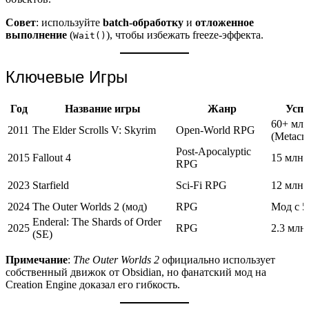
Совет
: используйте
batch-обработку
и
отложенное
выполнение
(
), чтобы избежать freeze-эффекта.
Wait()
Ключевые Игры
Год
Название игры
Жанр
Успе
60+ млн
2011
The Elder Scrolls V: Skyrim
Open-World RPG
(Metacrit
Post-Apocalyptic
2015
Fallout 4
15 млн 
RPG
2023
Starfield
Sci-Fi RPG
12 млн к
2024
The Outer Worlds 2 (мод)
RPG
Мод с 5
Enderal: The Shards of Order
2025
RPG
2.3 млн
(SE)
Примечание
:
The Outer Worlds 2
официально использует
собственный движок от Obsidian, но фанатский мод на
Creation Engine доказал его гибкость.