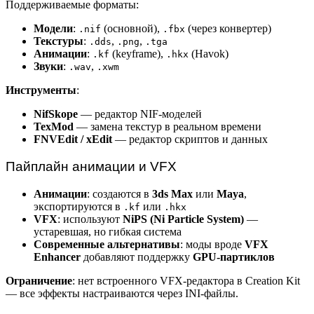
Поддерживаемые форматы:
Модели
:
(основной),
(через конвертер)
.nif
.fbx
Текстуры
:
,
,
.dds
.png
.tga
Анимации
:
(keyframe),
(Havok)
.kf
.hkx
Звуки
:
,
.wav
.xwm
Инструменты
:
NifSkope
— редактор NIF-моделей
TexMod
— замена текстур в реальном времени
FNVEdit / xEdit
— редактор скриптов и данных
Пайплайн анимации и VFX
Анимации
: создаются в
3ds Max
или
Maya
,
экспортируются в
или
.kf
.hkx
VFX
: используют
NiPS (Ni Particle System)
—
устаревшая, но гибкая система
Современные альтернативы
: моды вроде
VFX
Enhancer
добавляют поддержку
GPU-партиклов
Ограничение
: нет встроенного VFX-редактора в Creation Kit
— все эффекты настраиваются через INI-файлы.