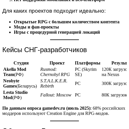
Для каких проектов подходит идеально:
Открытые RPG с большим количеством контента
Моды и фан-проекты
Игры с процедурной генерацией локаций
Кейсы СНГ-разработчиков
Студия
Проект
Платформы
Результ
Akella Mod
Rusmod:
PC (Skyrim
120К загрузок
Team
(РФ)
Chernobyl RPG
SE)
на Nexus
Neobyte
S.T.A.L.K.E.R.
PC
300К загрузо
Games
(Беларусь)
Rebirth
Lesta Studio
Fallout: Moscow
PC
80К загрузок
Mod
(РФ)
По данным опроса gamedev.ru (июль 2025)
: 68% российских
моддеров используют Creation Engine для RPG-модов.