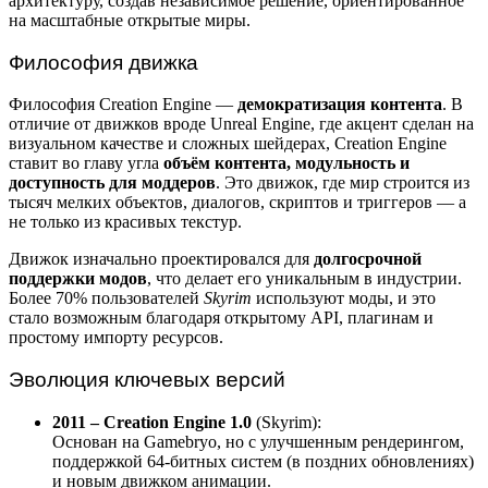
архитектуру, создав независимое решение, ориентированное
на масштабные открытые миры.
Философия движка
Философия Creation Engine —
демократизация контента
. В
отличие от движков вроде Unreal Engine, где акцент сделан на
визуальном качестве и сложных шейдерах, Creation Engine
ставит во главу угла
объём контента, модульность и
доступность для моддеров
. Это движок, где мир строится из
тысяч мелких объектов, диалогов, скриптов и триггеров — а
не только из красивых текстур.
Движок изначально проектировался для
долгосрочной
поддержки модов
, что делает его уникальным в индустрии.
Более 70% пользователей
Skyrim
используют моды, и это
стало возможным благодаря открытому API, плагинам и
простому импорту ресурсов.
Эволюция ключевых версий
2011 – Creation Engine 1.0
(Skyrim):
Основан на Gamebryo, но с улучшенным рендерингом,
поддержкой 64-битных систем (в поздних обновлениях)
и новым движком анимации.