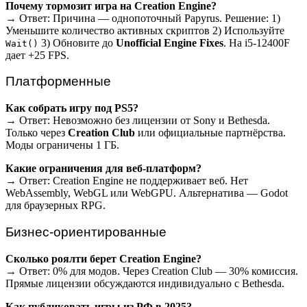
Почему тормозит игра на Creation Engine?
→ Ответ: Причина — однопоточный Papyrus. Решение: 1)
Уменьшите количество активных скриптов 2) Используйте
3) Обновите до
Unofficial Engine Fixes
. На i5-12400F
Wait()
дает +25 FPS.
Платформенные
Как собрать игру под PS5?
→ Ответ: Невозможно без лицензии от Sony и Bethesda.
Только через
Creation Club
или официальные партнёрства.
Моды ограничены 1 ГБ.
Какие ограничения для веб-платформ?
→ Ответ: Creation Engine не поддерживает веб. Нет
WebAssembly, WebGL или WebGPU. Альтернатива — Godot
для браузерных RPG.
Бизнес-ориентированные
Сколько роялти берет Creation Engine?
→ Ответ: 0% для модов. Через Creation Club — 30% комиссия.
Прямые лицензии обсуждаются индивидуально с Bethesda.
Как публиковать игры из РФ в 2025?