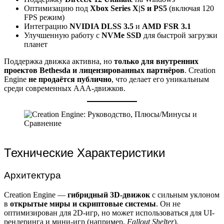
Оптимизацию под
Xbox Series X|S и PS5
(включая 120
FPS режим)
Интеграцию
NVIDIA DLSS 3.5
и
AMD FSR 3.1
Улучшенную работу с
NVMe SSD
для быстрой загрузки
планет
Поддержка движка активна, но
только для внутренних
проектов Bethesda и лицензированных партнёров
. Creation
Engine
не продаётся публично
, что делает его уникальным
среди современных AAA-движков.
Технические Характеристики
Архитектура
Creation Engine —
гибридный 3D-движок
с сильным уклоном
в
открытые миры и скриптовые системы
. Он не
оптимизирован для 2D-игр, но может использоваться для UI-
рендеринга и мини-игр (например,
Fallout Shelter
).