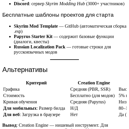
Discord
: сервер
Skyrim Modding Hub
(3000+ участников)
Бесплатные шаблоны проектов для старта
Skyrim Mod Template
— GitHub (автоматическая сборка
.esp)
Papyrus Starter Kit
— содержит базовые функции
(диалоги, квесты)
Russian Localization Pack
— готовые строки для
русскоязычных модов
Альтернативы
Критерий
Creation Engine
Графика
Средняя (PBR, SSR)
Высо
Стоимость
Бесплатно (для модов)
5% п
Кривая обучения
Средняя (Papyrus)
Низк
Для мобильных
: Размер билда
Н/Д
80–1
Для веб
: Загрузка в браузере
Нет
Да (
Вывод
: Creation Engine — нишевый инструмент. Для