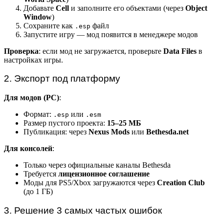
Добавьте
Cell
и заполните его объектами (через
Object
Window
)
Сохраните как
файл
.esp
Запустите игру — мод появится в менеджере модов
Проверка
: если мод не загружается, проверьте
Data Files
в
настройках игры.
2. Экспорт под платформу
Для модов (PC)
:
Формат:
или
.esp
.esm
Размер пустого проекта:
15–25 МБ
Публикация: через
Nexus Mods
или
Bethesda.net
Для консолей
:
Только через официальные каналы Bethesda
Требуется
лицензионное соглашение
Моды для PS5/Xbox загружаются через
Creation Club
(до 1 ГБ)
3. Решение 3 самых частых ошибок