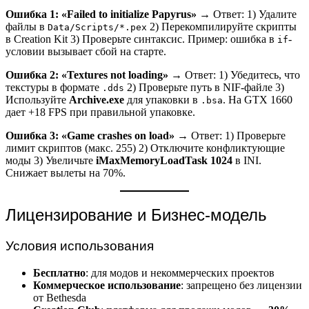
Ошибка 1: «Failed to initialize Papyrus»
→ Ответ: 1) Удалите
файлы в
2) Перекомпилируйте скрипты
Data/Scripts/*.pex
в Creation Kit 3) Проверьте синтаксис. Пример: ошибка в
-
if
условии вызывает сбой на старте.
Ошибка 2: «Textures not loading»
→ Ответ: 1) Убедитесь, что
текстуры в формате
2) Проверьте путь в NIF-файле 3)
.dds
Используйте
Archive.exe
для упаковки в
. На GTX 1660
.bsa
дает +18 FPS при правильной упаковке.
Ошибка 3: «Game crashes on load»
→ Ответ: 1) Проверьте
лимит скриптов (макс. 255) 2) Отключите конфликтующие
моды 3) Увеличьте
iMaxMemoryLoadTask 1024
в INI.
Снижает вылеты на 70%.
Лицензирование и Бизнес-модель
Условия использования
Бесплатно
: для модов и некоммерческих проектов
Коммерческое использование
: запрещено без лицензии
от Bethesda