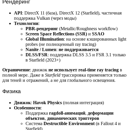
Рендеринг
API
: DirectX 11 (база), DirectX 12 (Starfield), частичная
поддержка Vulkan (через моды)
Технологии
:
PBR-рендеринг
(Metallic/Roughness workflow)
Screen Space Reflections (SSR)
и
SSAO
Global Illumination
: на основе кэшированных light
probes (не полноценный ray tracing)
Nanite / Lumen
:
не поддерживается
DLSS/FSR
: поддержка DLSS 3.5 и FSR 3.1 только
в Starfield (2023+)
Ограничение
: движок
не использует real-time ray tracing
в
полной мере. Даже в
Starfield
трассировка применяется только
для теней и отражений, а не для глобального освещения.
Физика
Движок
:
Havok Physics
(полная интеграция)
Особенности
:
Поддержка
ragdoll-анимаций
,
деформации
объектов
,
динамических триггеров
Система
Destructible Environment
(в Fallout 4 и
Starfield)