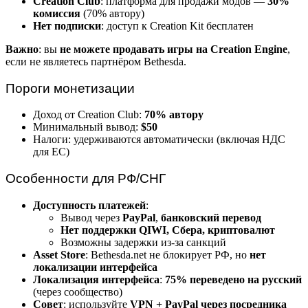
Creation Club
: платформа для продажи модов —
30%
комиссия
(70% автору)
Нет подписки
: доступ к Creation Kit бесплатен
Важно
: вы
не можете продавать игры на Creation Engine
,
если не являетесь партнёром Bethesda.
Пороги монетизации
Доход от Creation Club:
70% автору
Минимальный вывод:
$50
Налоги: удерживаются автоматически (включая НДС
для ЕС)
Особенности для РФ/СНГ
Доступность платежей
:
Вывод через
PayPal
,
банковский перевод
Нет поддержки QIWI, Сбера, криптовалют
Возможны задержки из-за санкций
Asset Store
: Bethesda.net не блокирует РФ, но
нет
локализации интерфейса
Локализация интерфейса
:
75% переведено на русский
(через сообщество)
Совет
: используйте
VPN + PayPal через посредника