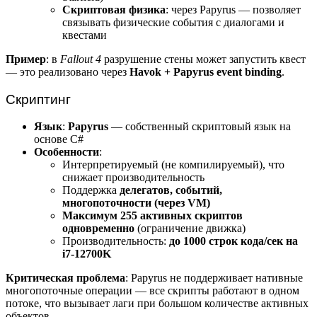
Скриптовая физика
: через Papyrus — позволяет
связывать физические события с диалогами и
квестами
Пример
: в
Fallout 4
разрушение стены может запустить квест
— это реализовано через
Havok + Papyrus event binding
.
Скриптинг
Язык
:
Papyrus
— собственный скриптовый язык на
основе C#
Особенности
:
Интерпретируемый (не компилируемый), что
снижает производительность
Поддержка
делегатов, событий,
многопоточности (через VM)
Максимум 255 активных скриптов
одновременно
(ограничение движка)
Производительность:
до 1000 строк кода/сек на
i7-12700K
Критическая проблема
: Papyrus не поддерживает нативные
многопоточные операции — все скрипты работают в одном
потоке, что вызывает лаги при большом количестве активных
объектов.