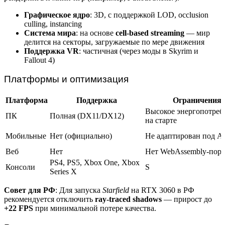
Графическое ядро
: 3D, с поддержкой LOD, occlusion
culling, instancing
Система мира
: на основе
cell-based streaming
— мир
делится на секторы, загружаемые по мере движения
Поддержка VR
: частичная (через моды в Skyrim и
Fallout 4)
Платформы и оптимизация
Платформа
Поддержка
Ограничения
Высокое энергопотреб
ПК
Полная (DX11/DX12)
на старте
Мобильные
Нет (официально)
Не адаптирован под 
Веб
Нет
Нет WebAssembly-порт
PS4, PS5, Xbox One, Xbox
Консоли
S
Series X
Совет для РФ
: Для запуска
Starfield
на RTX 3060 в РФ
рекомендуется отключить
ray-traced shadows
— прирост до
+22 FPS
при минимальной потере качества.