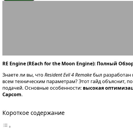
ИГРОВЫЕ ДВИЖКИ
RE Engi
21.08.2025
АВТОР ANA_EDITOR
КОММЕНТАРИЕВ НЕТ
RE Engine (REach for the Moon Engine): Полный Об
Знаете ли вы, что
Resident Evil 4 Remake
был разработан н
всем техническим параметрам? Этот гайд объяснит, п
подачей. Основные особенности:
высокая оптимизац
Capcom
.
Короткое содержание