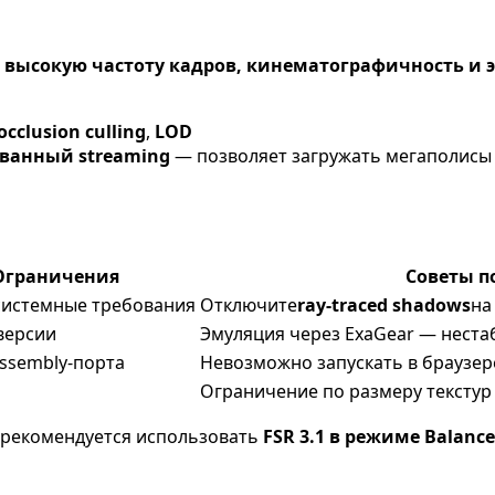
а
высокую частоту кадров, кинематографичность и 
occlusion culling
,
LOD
ванный streaming
— позволяет загружать мегаполисы 
Ограничения
Советы п
системные требования
Отключите
ray-traced shadows
на
версии
Эмуляция через ExaGear — нестаб
ssembly-порта
Невозможно запускать в браузер
Ограничение по размеру текстур (
Ф рекомендуется использовать
FSR 3.1 в режиме Balanc