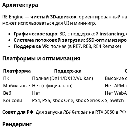
Архитектура
RE Engine —
чистый 3D-движок
, ориентированный н
может использоваться для UI и мини-игр.
Графическое ядро
: 3D, с поддержкой
instancing
,
Система потоковой загрузки
:
SSD-оптимизиро
Поддержка VR
: полная (в RE7, RE8, RE4 Remake)
Платформы и оптимизация
Платформа
Поддержка
ПК
Полная (DX11/DX12/Vulkan)
Высокие 
Мобильные
Нет (официально)
Нет ARM-
Веб
Нет
Нет WebA
Консоли
PS4, PS5, Xbox One, Xbox Series X
S, Switch
Совет для РФ
: Для запуска
RE4 Remake
на RTX 3060 в Р
Рендеринг