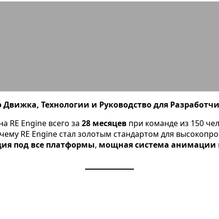
ne: Руководство, Плюсы/Минусы и С
зор Движка, Технологии и Руководство для Разработч
а RE Engine всего за
28 месяцев
при команде из 150 че
очему RE Engine стал золотым стандартом для высокоп
ия под все платформы
,
мощная система анимации 