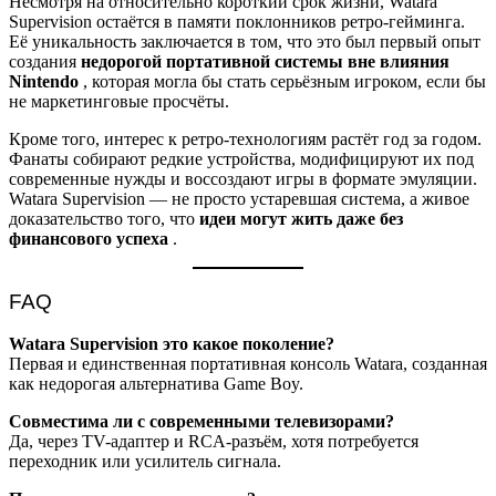
Несмотря на относительно короткий срок жизни, Watara
Supervision остаётся в памяти поклонников ретро-гейминга.
Её уникальность заключается в том, что это был первый опыт
создания
недорогой портативной системы вне влияния
Nintendo
, которая могла бы стать серьёзным игроком, если бы
не маркетинговые просчёты.
Кроме того, интерес к ретро-технологиям растёт год за годом.
Фанаты собирают редкие устройства, модифицируют их под
современные нужды и воссоздают игры в формате эмуляции.
Watara Supervision — не просто устаревшая система, а живое
доказательство того, что
идеи могут жить даже без
финансового успеха
.
FAQ
Watara Supervision это какое поколение?
Первая и единственная портативная консоль Watara, созданная
как недорогая альтернатива Game Boy.
Совместима ли с современными телевизорами?
Да, через TV-адаптер и RCA-разъём, хотя потребуется
переходник или усилитель сигнала.