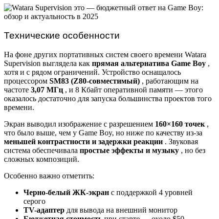
Технические особенности
На фоне других портативных систем своего времени Watara
Supervision выглядела как
прямая альтернатива Game Boy
,
хотя и с рядом ограничений. Устройство оснащалось
процессором
SM83 (Z80-совместимый)
, работающим на
частоте
3,07 МГц
, и 8 Кбайт оперативной памяти — этого
оказалось достаточно для запуска большинства проектов того
времени.
Экран выводил изображение с разрешением
160×160 точек
,
что было выше, чем у Game Boy, но ниже по качеству из-за
меньшей контрастности и задержки реакции
. Звуковая
система обеспечивала
простые эффекты и музыку
, но без
сложных композиций.
Особенно важно отметить:
Черно-белый ЖК-экран
с поддержкой 4 уровней
серого
TV-адаптер
для вывода на внешний монитор
Бюджетная стоимость
при старте — около $50