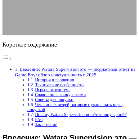
обзор и актуальность в 2025
31.05.2025
АВТОР ANA_EDITOR
КОММЕНТАРИЕВ НЕТ
Короткое содержание
Введение: Watara Supervision это — бюджетный ответ на
Game Boy: обзор и актуальность в 2025
История и эволюция
Технические особенности
Игры и экосистема
Сравнение с конкурентами
Советы для покупки
Чек-лист: 5 вещей, которые нужно знать перед
покупкой
Почему Watara Supervision остаётся популярной?
FAQ
Заключение
Введение: Watara Supervision это —