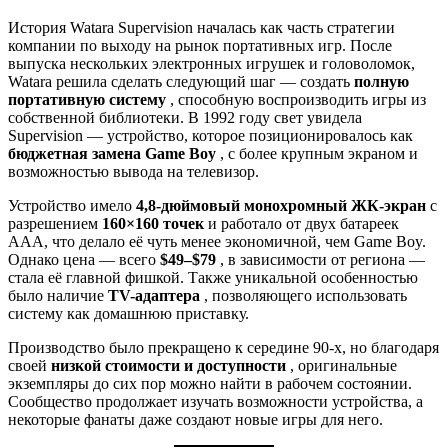
История Watara Supervision началась как часть стратегии
компании по выходу на рынок портативных игр. После
выпуска нескольких электронных игрушек и головоломок,
Watara решила сделать следующий шаг — создать
полную
портативную систему
, способную воспроизводить игры из
собственной библиотеки. В 1992 году свет увидела
Supervision — устройство, которое позиционировалось как
бюджетная замена Game Boy
, с более крупным экраном и
возможностью вывода на телевизор.
Устройство имело
4,8-дюймовый монохромный ЖК-экран
с
разрешением
160×160 точек
и работало от двух батареек
AAA, что делало её чуть менее экономичной, чем Game Boy.
Однако цена — всего
$49–$79
, в зависимости от региона —
стала её главной фишкой. Также уникальной особенностью
было наличие
TV-адаптера
, позволяющего использовать
систему как домашнюю приставку.
Производство было прекращено к середине 90-х, но благодаря
своей
низкой стоимости и доступности
, оригинальные
экземпляры до сих пор можно найти в рабочем состоянии.
Сообщество продолжает изучать возможности устройства, а
некоторые фанаты даже создают новые игры для него.