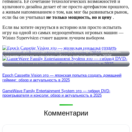
гейминга. Её сочетание технологических возможностей и
культового дизайна делает её не просто артефактом прошлого,
а живым напоминанием о том, как мог бы развиваться рынок,
если бы он учитывал
не только мощность, но и цену
.
Если вы хотите окунуться в историю или просто испытать
игру на одной из самых недооценённых игровых машин —
Watara Supervision станет вашим лучшим выбором.
Epoch Cassette Vision это — японская попытка создать
домашний гейминг: обзор и актуальность в 2025
GameWave Family Entertainment System это — гибрид DVD-
проигрывателя и консоли: обзор и актуальность в 2025
Epoch Cassette Vision это — японская попытка создать домашний
гейминг: обзор и актуальность в 2025
GameWave Family Entertainment System это — гибрид DVD-
проигрывателя и консоли: обзор и актуальность в 2025
Комментарии