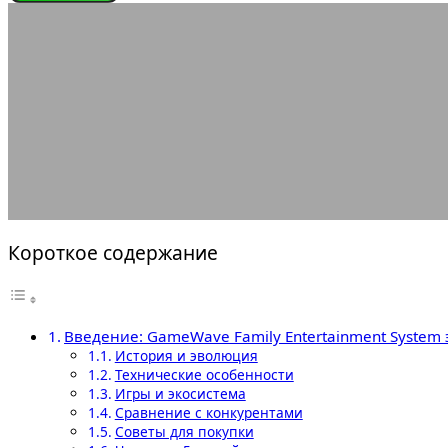
ИГРОВЫЕ КОНСОЛИ
GameWave Family Entertainm
31.05.2025
АВТОР ANA_EDITOR
КОММЕНТАРИЕВ НЕТ
Короткое содержание
Введение: GameWave Family Entertainment System 
История и эволюция
Технические особенности
Игры и экосистема
Сравнение с конкурентами
Советы для покупки