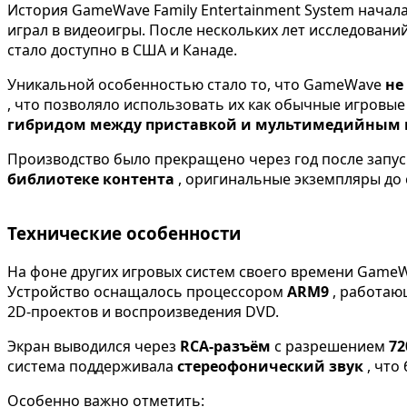
История GameWave Family Entertainment System начала
играл в видеоигры. После нескольких лет исследований
стало доступно в США и Канаде.
Уникальной особенностью стало то, что GameWave
не
, что позволяло использовать их как обычные игровы
гибридом между приставкой и мультимедийным
Производство было прекращено через год после запуск
библиотеке контента
, оригинальные экземпляры до 
Технические особенности
На фоне других игровых систем своего времени GameWa
Устройство оснащалось процессором
ARM9
, работаю
2D-проектов и воспроизведения DVD.
Экран выводился через
RCA-разъём
с разрешением
72
система поддерживала
стереофонический звук
, что
Особенно важно отметить: