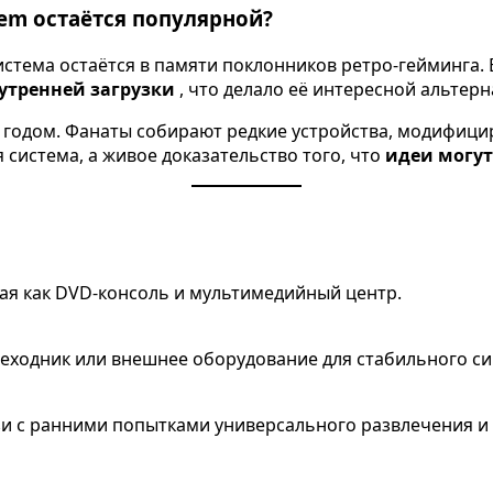
tem остаётся популярной?
стема остаётся в памяти поклонников ретро-гейминга. Е
нутренней загрузки
, что делало её интересной альте
за годом. Фанаты собирают редкие устройства, модифиц
система, а живое доказательство того, что
идеи могут
ная как DVD-консоль и мультимедийный центр.
ереходник или внешнее оборудование для стабильного си
язи с ранними попытками универсального развлечения и