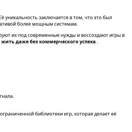
ё уникальность заключается в том, что это был
рнативой более мощным системам.
ируют их под современные нужды и воссоздают игры в
 жить даже без коммерческого успеха
.
гнала.
 ограниченной библиотеки игр, которая делает её