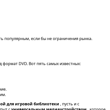
ать популярным, если бы не ограничения рынка.
д формат DVD. Вот пять самых известных:
ние.
им.
вой для игровой библиотеки
, пусть и с
опыт с
универсальным медиаустройством
, которое