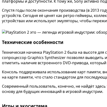
платформы и доступности. К тому же, Sony активно по
Спустя годы после окончания производства (в 2013 го
устройств. Сегодня её ценят как ретро-геймеры, колл
устройствах или используют эмуляторы, чтобы пережи
Технические особенности
Техническая начинка PlayStation 2 была на высоте дл
сопроцессор Graphics Synthesizer позволял выводить
отметить наличие встроенного DVD-привода, который 
Консоль поддерживала использование карт памяти, вн
на карте памяти, что стало стандартом для последующ
Современный пользователь, конечно, не найдёт здесь
основу для будущих инноваций в игровой индустрии.
Игры и экосистема