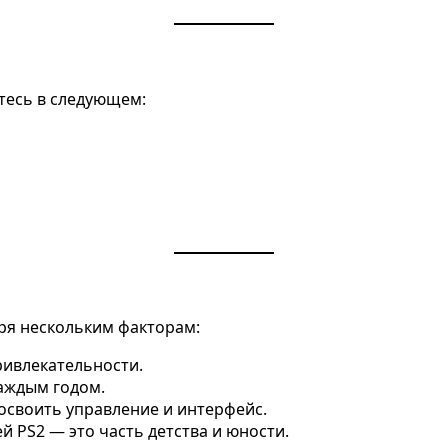
итесь в следующем:
аря нескольким факторам:
ривлекательности.
каждым годом.
 освоить управление и интерфейс.
й PS2 — это часть детства и юности.