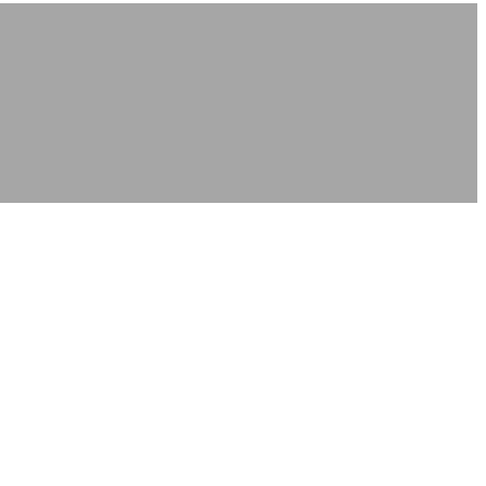
 актуальность в 2025