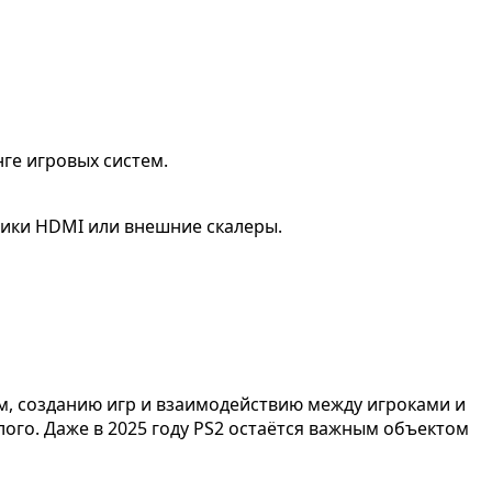
ге игровых систем.
ники HDMI или внешние скалеры.
ям, созданию игр и взаимодействию между игроками и
ого. Даже в 2025 году PS2 остаётся важным объектом