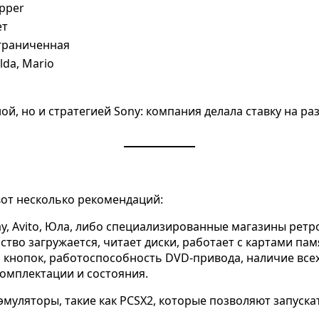
ipper
ет
граниченная
lda, Mario
ой, но и стратегией Sony: компания делала ставку на р
 вот несколько рекомендаций:
y, Avito, Юла, либо специализированные магазины ретро
ство загружается, читает диски, работает с картами пам
 кнопок, работоспособность DVD-привода, наличие все
 комплектации и состояния.
уляторы, такие как PCSX2, которые позволяют запускать