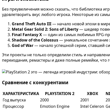
Без преувеличения можно сказать, что библиотека игр 
удовлетворить вкус любого игрока. Некоторые из самы
Grand Theft Auto III
— начало новой эпохи в мир
Metal Gear Solid 2: Sons of Liberty
— шедевр повес
Final Fantasy X
— один из самых любимых RPG-пр
Shadow of the Colossus
— уникальное сочетание 
God of War
— начало успешной серии, ставшей с
Эти проекты не только определили стиль и направление
переиздания, ремастеры и даже полные ремейки, что г
Сравнение с конкурентами
ХАРАКТЕРИСТИКА
PLAYSTATION 2
XBOX
N
Год выпуска
2000
2001
20
Процессор
Emotion Engine
Intel Celeron
G