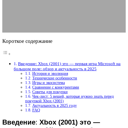
обзор и актуальность в 2025
29.05.2025
АВТОР ANA_EDITOR
КОММЕНТАРИЕВ НЕТ
Короткое содержание
Введение: Xbox (2001) это — первая игра Microsoft на
большом поле: обзор и актуальность в 2025
История и эволюция
Технические особенности
Игры и экосистема
Сравнение с конкурентами
Советы для покупки
Чек-лист: 5 вещей, которые нужно знать перед
покупкой Xbox (2001)
Актуальность в 2025 году
FAQ
Введение
:
Xbox (2001) это —