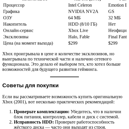
Процессор
Intel Celeron
Emotion E
Графика
NVIDIA NV2A
GS
ОЗУ
64 МБ
32 МБ
Накопитель
HDD (8/10 ГБ)
Нет
Онлайн-сервис
Xbox Live
Неофициа
Эксклюзивы
Halo, Fable
Final Fanta
Цена (на момент выхода)
$299
$299
Xbox проигрывала в цене и количестве эксклюзивов, но
выигрывала по технической части и наличию сетевого
функционала. Это делало её выбором тех, кто хотел больше
возможностей для будущего развития гейминга.
Советы для покупки
Если вы рассматриваете возможность купить оригинальную
Xbox (2001), вот несколько практических рекомендаций:
Проверьте комплектацию:
Убедитесь, что в наличии
блок питания, контроллер, кабели и диск с системой.
Исправность HDD:
Проверьте работоспособность
жёсткого диска — часто они выходят из строя.