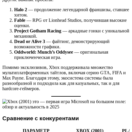
Halo 2
— продолжение легендарной франшизы, ставшее
хитом.
Fable
— RPG от Lionhead Studios, получившая высокие
оценки.
Project Gotham Racing
— аркадные гонки с уникальной
механикой.
Dead or Alive 3
— файтинг, демонстрирующий
возможности графики.
Oddworld: Munch’s Oddysee
— оригинальная
приключенческая игра.
Помимо эксклюзивов, Xbox поддерживала множество
мультиплатформенных тайтлов, включая серию GTA, FIFA и
Max Payne. Благодаря этому, экосистема системы была
разнообразной и подходила как для казуальных, так и для
hardcore-геймеров.
Сравнение с конкурентами
ПАРАМЕТР
XBOX (2001)
PLA