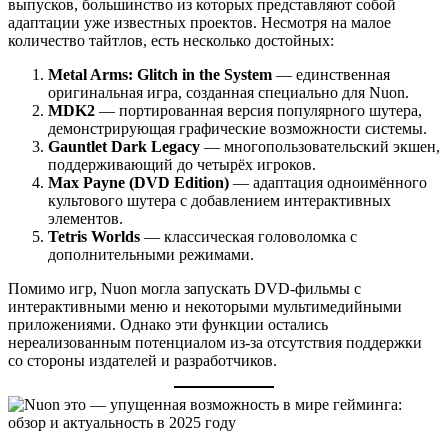
выпусков, большинство из которых представляют собой
адаптации уже известных проектов. Несмотря на малое
количество тайтлов, есть несколько достойных:
Metal Arms: Glitch in the System
— единственная
оригинальная игра, созданная специально для Nuon.
MDK2
— портированная версия популярного шутера,
демонстрирующая графические возможности системы.
Gauntlet Dark Legacy
— многопользовательский экшен,
поддерживающий до четырёх игроков.
Max Payne (DVD Edition)
— адаптация одноимённого
культового шутера с добавлением интерактивных
элементов.
Tetris Worlds
— классическая головоломка с
дополнительными режимами.
Помимо игр, Nuon могла запускать DVD-фильмы с
интерактивными меню и некоторыми мультимедийными
приложениями. Однако эти функции остались
нереализованным потенциалом из-за отсутствия поддержки
со стороны издателей и разработчиков.