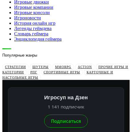
Игровые движки
Игровые компании
Игровые консоли
Игроновости
История онлайн игр
Легенды геймдева
Словарь геймера
Энциклопедия геймера
Популярные жанры
СТРАТЕГИИ
ШУТЕРЫ
MMORPG
ACTION
ПРОЧИЕ ИГРЫ И
КАТЕГОРИИ
РПГ
СПОРТИВНЫЕ ИГРЫ
КАРТОЧНЫЕ И
НАСТОЛЬНЫЕ ИГРЫ
Игросуп на Дзен
1 141 подписчик
Подписаться