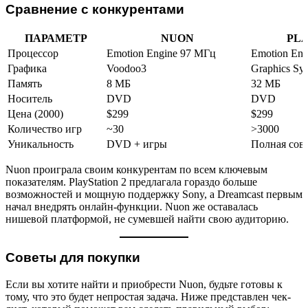
Сравнение с конкурентами
ПАРАМЕТР
NUON
PLA
Процессор
Emotion Engine 97 МГц
Emotion En
Графика
Voodoo3
Graphics Syn
Память
8 МБ
32 МБ
Носитель
DVD
DVD
Цена (2000)
$299
$299
Количество игр
~30
>3000
Уникальность
DVD + игры
Полная сов
Nuon проиграла своим конкурентам по всем ключевым
показателям. PlayStation 2 предлагала гораздо больше
возможностей и мощную поддержку Sony, а Dreamcast первым
начал внедрять онлайн-функции. Nuon же оставалась
нишевой платформой, не сумевшей найти свою аудиторию.
Советы для покупки
Если вы хотите найти и приобрести Nuon, будьте готовы к
тому, что это будет непростая задача. Ниже представлен чек-