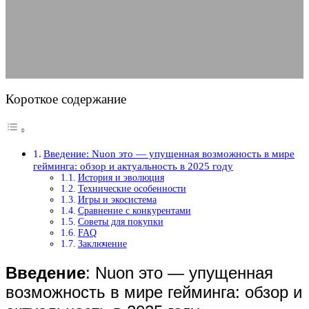
актуальность в 2025 году
30.05.2025
АВТОР ANA_EDITOR
КОММЕНТАРИЕВ НЕТ
Короткое содержание
Введение: Nuon это — упущенная возможность в мире
гейминга: обзор и актуальность в 2025 году
История и эволюция
Технические особенности
Игры и экосистема
Сравнение с конкурентами
Советы для покупки
FAQ
Заключение
Введение
: Nuon это — упущенная
возможность в мире гейминга: обзор и