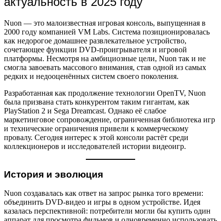
актуальность в 2025 году
Nuon — это малоизвестная игровая консоль, выпущенная в
2000 году компанией VM Labs. Система позиционировалась
как недорогое домашнее развлекательное устройство,
сочетающее функции DVD-проигрывателя и игровой
платформы. Несмотря на амбициозные цели, Nuon так и не
смогла завоевать массового внимания, став одной из самых
редких и недооценённых систем своего поколения.
Разработанная как продолжение технологии OpenTV, Nuon
была призвана стать конкурентом таким гигантам, как
PlayStation 2 и Sega Dreamcast. Однако её слабое
маркетинговое сопровождение, ограниченная библиотека игр
и технические ограничения привели к коммерческому
провалу. Сегодня интерес к этой консоли растёт среди
коллекционеров и исследователей истории видеоигр.
История и эволюция
Nuon создавалась как ответ на запрос рынка того времени:
объединить DVD-видео и игры в одном устройстве. Идея
казалась перспективной: потребители могли бы купить один
аппарат для просмотра фильмов и одновременно использовать