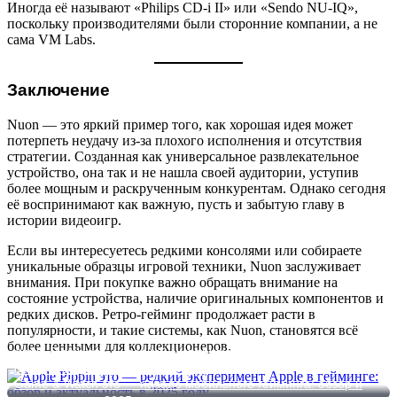
Иногда её называют «Philips CD-i II» или «Sendo NU-IQ»,
поскольку производителями были сторонние компании, а не
сама VM Labs.
Заключение
Nuon — это яркий пример того, как хорошая идея может
потерпеть неудачу из-за плохого исполнения и отсутствия
стратегии. Созданная как универсальное развлекательное
устройство, она так и не нашла своей аудитории, уступив
более мощным и раскрученным конкурентам. Однако сегодня
её воспринимают как важную, пусть и забытую главу в
истории видеоигр.
Если вы интересуетесь редкими консолями или собираете
уникальные образцы игровой техники, Nuon заслуживает
внимания. При покупке важно обращать внимание на
состояние устройства, наличие оригинальных компонентов и
редких дисков. Ретро-гейминг продолжает расти в
популярности, и такие системы, как Nuon, становятся всё
более ценными для коллекционеров.
Apple Pippin это — редкий эксперимент Apple в гейминге:
обзор и актуальность в 2025 году
Game & Watch это — начало мобильного гейминга: обзор и