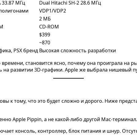
 33.87 МГц
Dual Hitachi SH-2 28.6 МГц
 полигонами
VDP1/VDP2
2 МБ
OM
CD-ROM
$399
~870
фика, PSX бренд
Высокая сложность разработки
о времени, становится ясно, почему она проиграла на ры
сь на развитии 3D-графики. Apple же выбрала нишевый п
товы к тому, что это будет сложно и дорого. Ниже предс
менно Apple Pippin, а не какой-либо другой Mac-термина
ючает консоль, контроллер, блок питания и шнур. Отсут