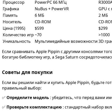
Процессор
PowerPC 66 МГц
R3000A
Графика
NuBus + PowerVR
GPU с
Память
6 МБ
2 МБ
Носитель
CD-ROM
CD-R
Цена (1995)
$599
$299
Количество игр
~70
>1000
Уникальность
Мультимедийные возможности
3D гра
Если сравнивать Apple Pippin с другими консолями тог
богатую библиотеку игр, а Sega Saturn сосредоточила
Советы для покупки
Если вы решили найти и купить Apple Pippin, будьте го
правильный выбор:
✅
Определите модель
: убедитесь, что перед вами и
✅
Проверьте комплектацию
: стандартный набор вкл