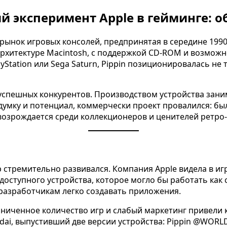
ий эксперимент Apple в гейминге: о
 рынок игровых консолей, предпринятая в середине 1990-
архитектуре Macintosh, с поддержкой CD-ROM и возмож
ayStation или Sega Saturn, Pippin позиционировалась не 
 успешных конкурентов. Производством устройства заним
умку и потенциал, коммерчески проект провалился: был
и возрождается среди коллекционеров и ценителей ретро
гр стремительно развивался. Компания Apple видела в 
доступного устройства, которое могло бы работать как с
 разработчикам легко создавать приложения.
аниченное количество игр и слабый маркетинг привели к 
i, выпустивший две версии устройства: Pippin @WORLD