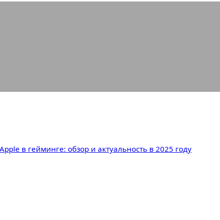
эксперимент Apple в гейминге: обзор
Apple в гейминге: обзор и актуальность в 2025 году