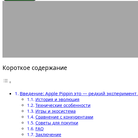
ИГРОВЫЕ КОНСОЛИ
Apple Pippin это — редкий 
30.05.2025
АВТОР ANA_EDITOR
КОММЕНТАРИЕВ НЕТ
Короткое содержание
Введение: Apple Pippin это — редкий эксперимент 
История и эволюция
Технические особенности
Игры и экосистема
Сравнение с конкурентами
Советы для покупки
FAQ
Заключение