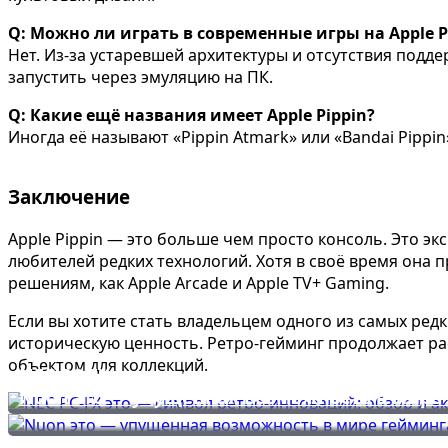
Q: Можно ли играть в современные игры на Apple P
Нет. Из-за устаревшей архитектуры и отсутствия подд
запустить через эмуляцию на ПК.
Q: Какие ещё названия имеет Apple Pippin?
Иногда её называют «Pippin Atmark» или «Bandai Pippin
Заключение
Apple Pippin — это больше чем просто консоль. Это эк
любителей редких технологий. Хотя в своё время она 
решениям, как Apple Arcade и Apple TV+ Gaming.
Если вы хотите стать владельцем одного из самых редк
историческую ценность. Ретро-гейминг продолжает рас
объектом для коллекций.
NEC PC-FX это — символ ретро-инноваций: об
Nuon это — упущенная возможность в мире г