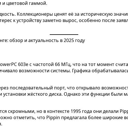
м и цветовой гаммой.
едкость. Коллекционеры ценят её за историческую значи
терес к устройству заметно вырос, особенно после зая
owerPC 603e с частотой 66 МГц, что на тот момент счи
ничивало возможности системы. Графика обрабатывалас
рез последовательный порт, что открывало возможност
установки жёсткого диска. Однако эти функции были м
я скромными, но в контексте 1995 года они делали Pip
можно отметить, что Pippin предлагала более широкие в
.