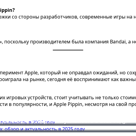
ippin?
ержки со стороны разработчиков, современные игры на 
», поскольку производителем была компания Bandai, а не
сперимент Apple, который не оправдал ожиданий, но со
проиграла на рынке, сегодня её воспринимают как важ
их игровых устройств, стоит учитывать не только стоимо
ти в популярности, и Apple Pippin, несмотря на свой п
зор и актуальность в 2025 году
ейминга: обзор и актуальность в 2025 году