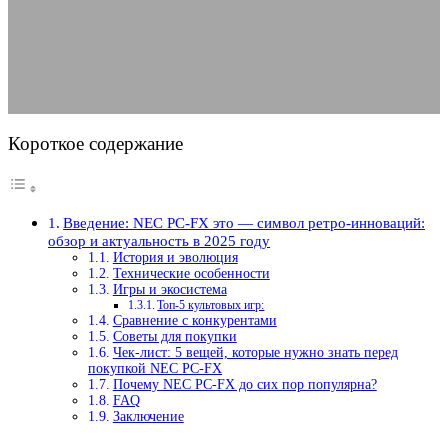
актуальность в 2025 году
29.05.2025
АВТОР ANA_EDITOR
КОММЕНТАРИЕВ НЕТ
Короткое содержание
Введение: NEC PC-FX это — символ ретро-инноваций:
обзор и актуальность в 2025 году
История и эволюция
Технические особенности
Игры и экосистема
Топ-5 культовых игр:
Сравнение с конкурентами
Советы для покупки
Чек-лист: 5 вещей, которые нужно знать перед
покупкой NEC PC-FX
Почему NEC PC-FX до сих пор популярна?
FAQ
Заключение