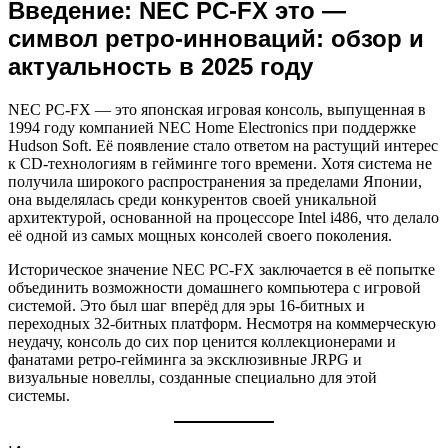
Введение: NEC PC-FX это —
символ ретро-инноваций: обзор и
актуальность в 2025 году
NEC PC-FX — это японская игровая консоль, выпущенная в
1994 году компанией NEC Home Electronics при поддержке
Hudson Soft. Её появление стало ответом на растущий интерес
к CD-технологиям в гейминге того времени. Хотя система не
получила широкого распространения за пределами Японии,
она выделялась среди конкурентов своей уникальной
архитектурой, основанной на процессоре Intel i486, что делало
её одной из самых мощных консолей своего поколения.
Историческое значение NEC PC-FX заключается в её попытке
объединить возможности домашнего компьютера с игровой
системой. Это был шаг вперёд для эры 16-битных и
переходных 32-битных платформ. Несмотря на коммерческую
неудачу, консоль до сих пор ценится коллекционерами и
фанатами ретро-гейминга за эксклюзивные JRPG и
визуальные новеллы, созданные специально для этой
системы.