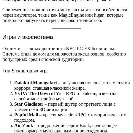
Современные пользователи могут испытать эти особенности
через эмуляторы, такие как MagicEngine или higan, которые
позволяют запускать игры с высокой точностью.
Игры и экосистема
Одним из главных достоинств NEC PC-FX были игры.
Система стала домом для множества эксклюзивов, особенно
популярных среди японской аудитории:
Топ-5 культовых игр:
Daiakuji Monogatari
– визуальная новелла с элементами
хоррора, ставшая классикой жанра.
Ys IV: The Dawn of Ys
– RPG от Falcom, известная
своей атмосферой и музыкой.
Star Gladiator
– первый шутер от третьего лица с
элементами 3D-анимации.
Popful Mail
– красочная action-RPG с юмористическим
подходом.
Air Zonk
– продолжение серии Bonk, сочетающее
платформер с музыкальным сопровождением.