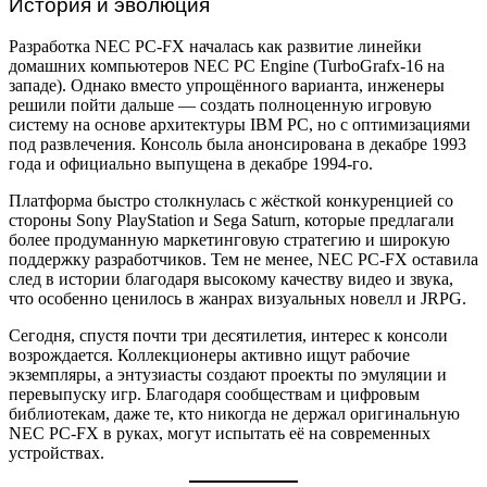
История и эволюция
Разработка NEC PC-FX началась как развитие линейки
домашних компьютеров NEC PC Engine (TurboGrafx-16 на
западе). Однако вместо упрощённого варианта, инженеры
решили пойти дальше — создать полноценную игровую
систему на основе архитектуры IBM PC, но с оптимизациями
под развлечения. Консоль была анонсирована в декабре 1993
года и официально выпущена в декабре 1994-го.
Платформа быстро столкнулась с жёсткой конкуренцией со
стороны Sony PlayStation и Sega Saturn, которые предлагали
более продуманную маркетинговую стратегию и широкую
поддержку разработчиков. Тем не менее, NEC PC-FX оставила
след в истории благодаря высокому качеству видео и звука,
что особенно ценилось в жанрах визуальных новелл и JRPG.
Сегодня, спустя почти три десятилетия, интерес к консоли
возрождается. Коллекционеры активно ищут рабочие
экземпляры, а энтузиасты создают проекты по эмуляции и
перевыпуску игр. Благодаря сообществам и цифровым
библиотекам, даже те, кто никогда не держал оригинальную
NEC PC-FX в руках, могут испытать её на современных
устройствах.