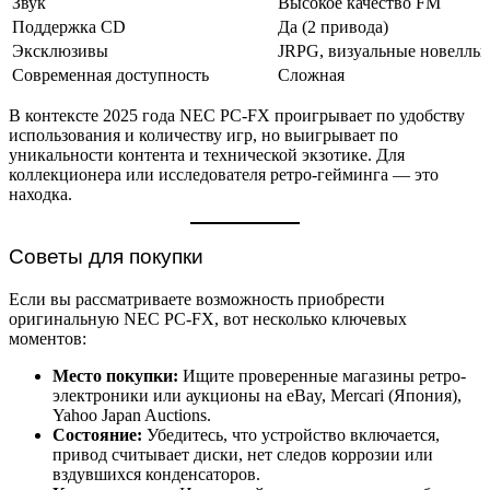
Звук
Высокое качество FM
Поддержка CD
Да (2 привода)
Эксклюзивы
JRPG, визуальные новеллы
Современная доступность
Сложная
В контексте 2025 года NEC PC-FX проигрывает по удобству
использования и количеству игр, но выигрывает по
уникальности контента и технической экзотике. Для
коллекционера или исследователя ретро-гейминга — это
находка.
Советы для покупки
Если вы рассматриваете возможность приобрести
оригинальную NEC PC-FX, вот несколько ключевых
моментов:
Место покупки:
Ищите проверенные магазины ретро-
электроники или аукционы на eBay, Mercari (Япония),
Yahoo Japan Auctions.
Состояние:
Убедитесь, что устройство включается,
привод считывает диски, нет следов коррозии или
вздувшихся конденсаторов.