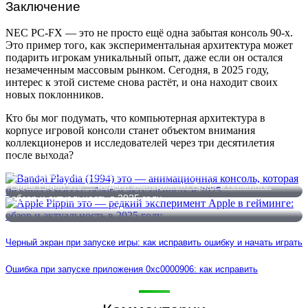
Заключение
NEC PC-FX — это не просто ещё одна забытая консоль 90-х.
Это пример того, как экспериментальная архитектура может
подарить игрокам уникальный опыт, даже если он остался
незамеченным массовым рынком. Сегодня, в 2025 году,
интерес к этой системе снова растёт, и она находит своих
новых поклонников.
Кто бы мог подумать, что компьютерная архитектура в
корпусе игровой консоли станет объектом внимания
коллекционеров и исследователей через три десятилетия
после выхода?
Bandai Playdia (1994) это — анимационная консоль, которая
не ушла в массы: обзор и актуальность в 2025
Apple Pippin это — редкий эксперимент Apple в гейминге:
обзор и актуальность в 2025 году
Черный экран при запуске игры: как исправить ошибку и начать играть
Ошибка при запуске приложения 0xc0000906: как исправить