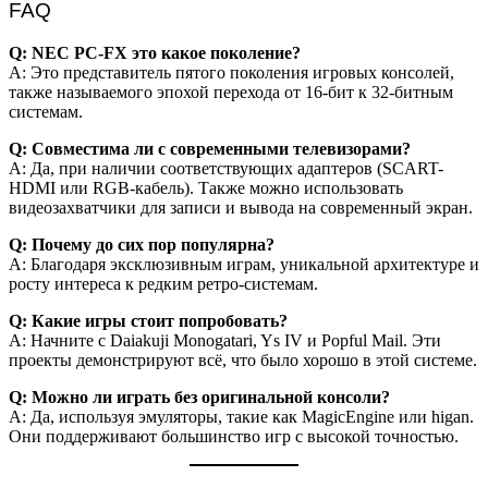
FAQ
Q: NEC PC-FX это какое поколение?
A: Это представитель пятого поколения игровых консолей,
также называемого эпохой перехода от 16-бит к 32-битным
системам.
Q: Совместима ли с современными телевизорами?
A: Да, при наличии соответствующих адаптеров (SCART-
HDMI или RGB-кабель). Также можно использовать
видеозахватчики для записи и вывода на современный экран.
Q: Почему до сих пор популярна?
A: Благодаря эксклюзивным играм, уникальной архитектуре и
росту интереса к редким ретро-системам.
Q: Какие игры стоит попробовать?
A: Начните с Daiakuji Monogatari, Ys IV и Popful Mail. Эти
проекты демонстрируют всё, что было хорошо в этой системе.
Q: Можно ли играть без оригинальной консоли?
A: Да, используя эмуляторы, такие как MagicEngine или higan.
Они поддерживают большинство игр с высокой точностью.