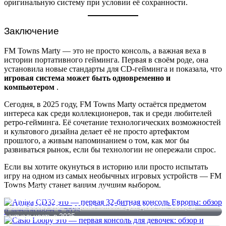
оригинальную систему при условии её сохранности.
Заключение
FM Towns Marty — это не просто консоль, а важная веха в
истории портативного гейминга. Первая в своём роде, она
установила новые стандарты для CD-гейминга и показала, что
игровая система может быть одновременно и
компьютером
.
Сегодня, в 2025 году, FM Towns Marty остаётся предметом
интереса как среди коллекционеров, так и среди любителей
ретро-гейминга. Её сочетание технологических возможностей
и культового дизайна делает её не просто артефактом
прошлого, а живым напоминанием о том, как мог бы
развиваться рынок, если бы технологии не опережали спрос.
Если вы хотите окунуться в историю или просто испытать
игру на одном из самых необычных игровых устройств — FM
Towns Marty станет вашим лучшим выбором.
Amiga CD32 это — первая 32-битная консоль Европы: обзор и
актуальность в 2025
Casio Loopy это — первая консоль для девочек: обзор и
актуальность в 2025