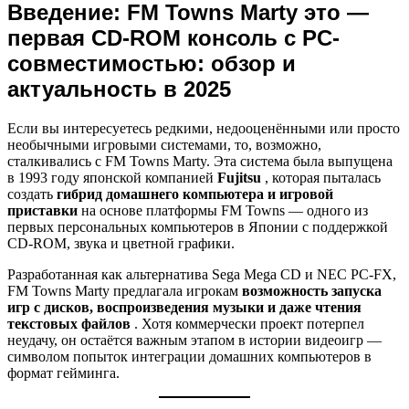
Введение: FM Towns Marty это —
первая CD-ROM консоль с PC-
совместимостью: обзор и
актуальность в 2025
Если вы интересуетесь редкими, недооценёнными или просто
необычными игровыми системами, то, возможно,
сталкивались с FM Towns Marty. Эта система была выпущена
в 1993 году японской компанией
Fujitsu
, которая пыталась
создать
гибрид домашнего компьютера и игровой
приставки
на основе платформы FM Towns — одного из
первых персональных компьютеров в Японии с поддержкой
CD-ROM, звука и цветной графики.
Разработанная как альтернатива Sega Mega CD и NEC PC-FX,
FM Towns Marty предлагала игрокам
возможность запуска
игр с дисков, воспроизведения музыки и даже чтения
текстовых файлов
. Хотя коммерчески проект потерпел
неудачу, он остаётся важным этапом в истории видеоигр —
символом попыток интеграции домашних компьютеров в
формат гейминга.