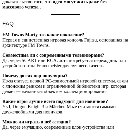
доказательство того, что
идеи могут жить даже без
массового успеха
.
FAQ
FM Towns Marty это какое поколение?
Первая и единственная игровая консоль Fujitsu, основанная на
архитектуре FM Towns.
Совместима ли с современными телевизорами?
Да, через SCART или RCA, хотя потребуется переходник или
устройство типа Framemeister для лучшего качества.
Почему до сих пор популярна?
Из-за статуса первой PC-совместимой игровой системы, связи
с японским рынком и ограниченной библиотеки игр, которая
делает её желанным объектом коллекционирования.
Какие игры лучше всего подходят для новичков?
Ys I, Dragon Knight 3 и Märchen Maze считаются самыми
дружелюбными для новичков.
Можно ли играть в неё сегодня?
Да, через эмуляцию, современные клон-устройства или