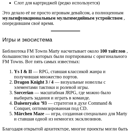
Слот для картриджей (редко используется)
Это делало её не просто игровым девайсом, а полноценным
мультифункциональным мультимедийным устройством
,
опередившим своё время.
Игры и экосистема
Библиотека FM Towns Marty насчитывает около
100 тайтлов
,
большинство из которых были портированы с оригинального
FM Towns. Вот пять самых известных:
Ys I & II
— RPG, ставшая классикой жанра и
получившая множество портов.
Dragon Knight 3 / 4
— визуальные новеллы с
элементами тактики и ролевой игры.
Sorcerian
— масштабная JRPG, где можно было
выбирать задания и играть в команде.
Daisenryaku ’93
— стратегия в духе Command &
Conquer, оптимизированная под CD.
Märchen Maze
— игра, созданная специально для Marty
и ставшая одной из немногих эксклюзивов.
Благодаря открытой архитектуре, многие проекты могли быть