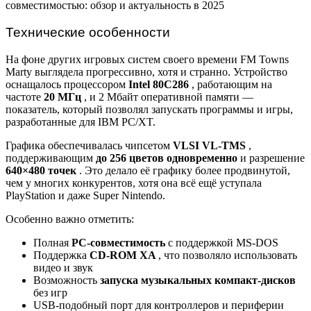
Технические особенности
На фоне других игровых систем своего времени FM Towns
Marty выглядела прогрессивно, хотя и странно. Устройство
оснащалось процессором
Intel 80C286
, работающим на
частоте
20 МГц
, и 2 Мбайт оперативной памяти —
показатель, который позволял запускать программы и игры,
разработанные для IBM PC/XT.
Графика обеспечивалась чипсетом
VLSI VL-TMS
,
поддерживающим
до 256 цветов одновременно
и разрешение
640×480 точек
. Это делало её графику более продвинутой,
чем у многих конкурентов, хотя она всё ещё уступала
PlayStation и даже Super Nintendo.
Особенно важно отметить:
Полная
PC-совместимость
с поддержкой MS-DOS
Поддержка
CD-ROM XA
, что позволяло использовать
видео и звук
Возможность
запуска музыкальных компакт-дисков
без игр
USB-подобный порт для контроллеров и периферии