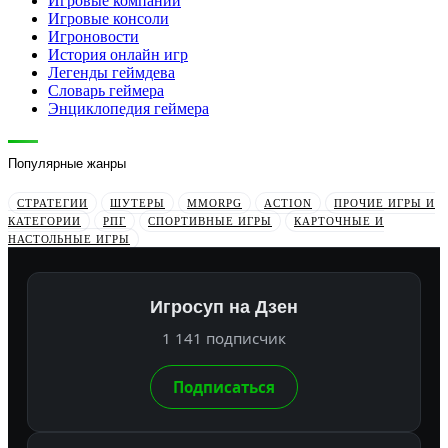
Игровые компании
Игровые консоли
Игроновости
История онлайн игр
Легенды геймдева
Словарь геймера
Энциклопедия геймера
Популярные жанры
СТРАТЕГИИ
ШУТЕРЫ
MMORPG
ACTION
ПРОЧИЕ ИГРЫ И
КАТЕГОРИИ
РПГ
СПОРТИВНЫЕ ИГРЫ
КАРТОЧНЫЕ И
НАСТОЛЬНЫЕ ИГРЫ
Игросуп на Дзен
1 141 подписчик
Подписаться