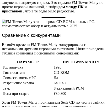
запущены напрямую с диска. Это сделало FM Towns Marty не
просто игровой машиной, а
гибридом между ПК и
приставкой
, что в те годы было редкостью.
Сравнение с конкурентами
В своём времени FM Towns Marty конкурировала с
несколькими другими игровыми системами. Ниже приведена
таблица сравнения с основными соперниками:
ПАРАМЕТР
FM TOWNS MARTY
Год выпуска
1993
Тип носителя
CD-ROM
Совместимость с PC
Да
Разрешение экрана
640×480
Звук
8-канальный PCM
Цена при старте
¥89,800
Хотя FM Towns Marty проигрывала Sega CD по части графики
и количеству игр, она выигрывала по автономности и