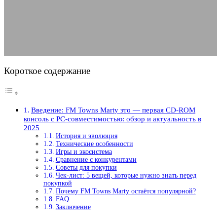
совместимостью: обзор и актуальность в 2025
30.05.2025
АВТОР ANA_EDITOR
КОММЕНТАРИЕВ НЕТ
Короткое содержание
Введение: FM Towns Marty это — первая CD-ROM
консоль с PC-совместимостью: обзор и актуальность в
2025
История и эволюция
Технические особенности
Игры и экосистема
Сравнение с конкурентами
Советы для покупки
Чек-лист: 5 вещей, которые нужно знать перед
покупкой
Почему FM Towns Marty остаётся популярной?
FAQ
Заключение