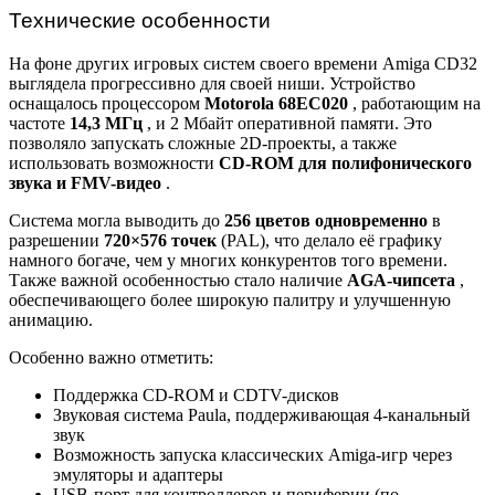
Технические особенности
На фоне других игровых систем своего времени Amiga CD32
выглядела прогрессивно для своей ниши. Устройство
оснащалось процессором
Motorola 68EC020
, работающим на
частоте
14,3 МГц
, и 2 Мбайт оперативной памяти. Это
позволяло запускать сложные 2D-проекты, а также
использовать возможности
CD-ROM для полифонического
звука и FMV-видео
.
Система могла выводить до
256 цветов одновременно
в
разрешении
720×576 точек
(PAL), что делало её графику
намного богаче, чем у многих конкурентов того времени.
Также важной особенностью стало наличие
AGA-чипсета
,
обеспечивающего более широкую палитру и улучшенную
анимацию.
Особенно важно отметить:
Поддержка CD-ROM и CDTV-дисков
Звуковая система Paula, поддерживающая 4-канальный
звук
Возможность запуска классических Amiga-игр через
эмуляторы и адаптеры
USB-порт для контроллеров и периферии (по