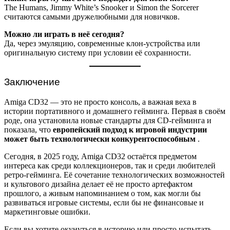
The Humans, Jimmy White’s Snooker и Simon the Sorcerer
считаются самыми дружелюбными для новичков.
Можно ли играть в неё сегодня?
Да, через эмуляцию, современные клон-устройства или
оригинальную систему при условии её сохранности.
Заключение
Amiga CD32 — это не просто консоль, а важная веха в
истории портативного и домашнего гейминга. Первая в своём
роде, она установила новые стандарты для CD-гейминга и
показала, что
европейский подход к игровой индустрии
может быть технологически конкурентоспособным
.
Сегодня, в 2025 году, Amiga CD32 остаётся предметом
интереса как среди коллекционеров, так и среди любителей
ретро-гейминга. Её сочетание технологических возможностей
и культового дизайна делает её не просто артефактом
прошлого, а живым напоминанием о том, как могли бы
развиваться игровые системы, если бы не финансовые и
маркетинговые ошибки.
Если вы хотите окунуться в историю или просто испытать