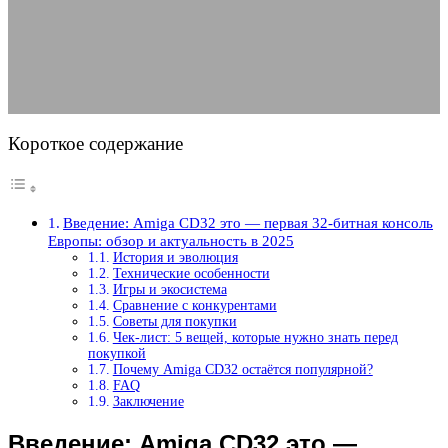
актуальность в 2025
30.05.2025
АВТОР ANA_EDITOR
КОММЕНТАРИЕВ НЕТ
Короткое содержание
Введение: Amiga CD32 это — первая 32-битная консоль
Европы: обзор и актуальность в 2025
История и эволюция
Технические особенности
Игры и экосистема
Сравнение с конкурентами
Советы для покупки
Чек-лист: 5 вещей, которые нужно знать перед
покупкой
Почему Amiga CD32 остаётся популярной?
FAQ
Заключение
Введение: Amiga CD32 это —