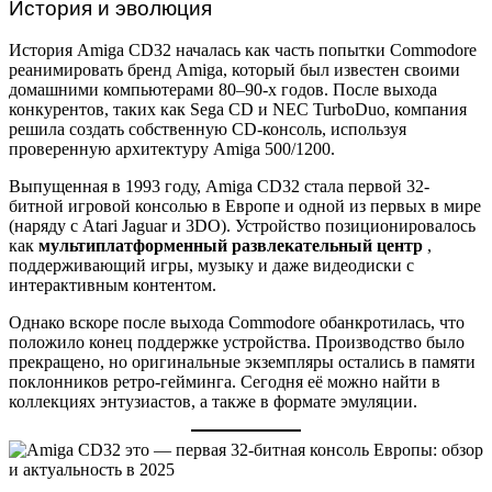
История и эволюция
История Amiga CD32 началась как часть попытки Commodore
реанимировать бренд Amiga, который был известен своими
домашними компьютерами 80–90-х годов. После выхода
конкурентов, таких как Sega CD и NEC TurboDuo, компания
решила создать собственную CD-консоль, используя
проверенную архитектуру Amiga 500/1200.
Выпущенная в 1993 году, Amiga CD32 стала первой 32-
битной игровой консолью в Европе и одной из первых в мире
(наряду с Atari Jaguar и 3DO). Устройство позиционировалось
как
мультиплатформенный развлекательный центр
,
поддерживающий игры, музыку и даже видеодиски с
интерактивным контентом.
Однако вскоре после выхода Commodore обанкротилась, что
положило конец поддержке устройства. Производство было
прекращено, но оригинальные экземпляры остались в памяти
поклонников ретро-гейминга. Сегодня её можно найти в
коллекциях энтузиастов, а также в формате эмуляции.