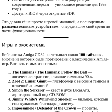
современным меркам — уникальное решение для 1993
года)
Доступ к BIOS через открытые SDK
Это делало её не просто игровой машиной, а полноценным
развлекательным устройством
, опередившим своё время по
части функциональности.
Игры и экосистема
Библиотека Amiga CD32 насчитывает около
100 тайтлов
,
многие из которых были портированы с классических Amiga-
игр. Вот пять самых известных:
The Humans / The Humans: Follow the Ball
—
логические стратегии, ставшие символом 90-х.
Zool 2: Lunar Giant
— платформер с высоким темпом и
отличной анимацией.
Simon the Sorcerer
— квест в духе LucasArts,
адаптированный под CD-ROM.
Jimmy White’s Whirlwind Snooker
— бильярд, который
стал культовым благодаря реализму.
Impossamole / Defender of the Crown
— проекты,