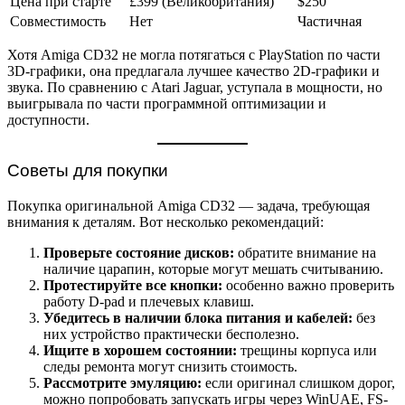
Цена при старте
£399 (Великобритания)
$250
Совместимость
Нет
Частичная
Хотя Amiga CD32 не могла потягаться с PlayStation по части
3D-графики, она предлагала лучшее качество 2D-графики и
звука. По сравнению с Atari Jaguar, уступала в мощности, но
выигрывала по части программной оптимизации и
доступности.
Советы для покупки
Покупка оригинальной Amiga CD32 — задача, требующая
внимания к деталям. Вот несколько рекомендаций:
Проверьте состояние дисков:
обратите внимание на
наличие царапин, которые могут мешать считыванию.
Протестируйте все кнопки:
особенно важно проверить
работу D-pad и плечевых клавиш.
Убедитесь в наличии блока питания и кабелей:
без
них устройство практически бесполезно.
Ищите в хорошем состоянии:
трещины корпуса или
следы ремонта могут снизить стоимость.
Рассмотрите эмуляцию:
если оригинал слишком дорог,
можно попробовать запускать игры через WinUAE, FS-