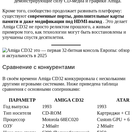
демонстрирующие силу CD-медиа и графики Amiga.
Кроме того, сообщество продолжает развивать платформу:
существуют
современные порты, дополнительные карты
памяти и даже модификации под HDMI-выход
. Это делает
Amiga CD32 не просто реликтом прошлого, а живым
примером того, как технологии могут быть восстановлены и
улучшены спустя десятилетия.
Сравнение с конкурентами
В своём времени Amiga CD32 конкурировала с несколькими
другими игровыми системами. Ниже приведена таблица
сравнения с основными соперниками:
ПАРАМЕТР
AMIGA CD32
ATARI
Год выпуска
1993
1993
Тип носителя
CD-ROM
Картриджи + CD
Процессор
Motorola 68EC020
Custom GPU + 6
ОЗУ
2 Мбайт
2 Мбайт