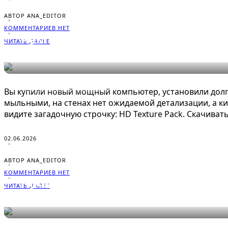
АВТОР ANA_EDITOR
КОММЕНТАРИЕВ НЕТ
Чем отличается HD Texture Pack
ЧИТАТЬ ДАЛЕЕ
ЭНЦИКЛОПЕДИЯ ГЕЙМЕРА
Вы купили новый мощный компьютер, установили долго
мыльными, на стенах нет ожидаемой детализации, а ки
видите загадочную строчку: HD Texture Pack. Скачивать 
02.06.2026
АВТОР ANA_EDITOR
КОММЕНТАРИЕВ НЕТ
Почему игра Peak считается са
ЧИТАТЬ ДАЛЕЕ