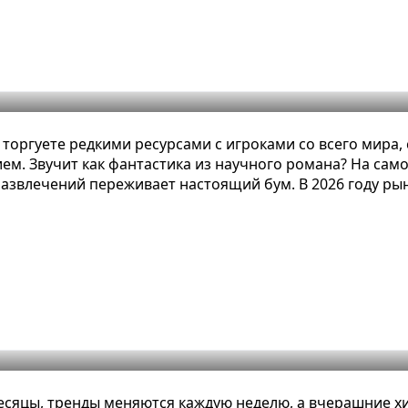
и экономических игр 2026
 торгуете редкими ресурсами с игроками со всего мира
м. Звучит как фантастика из научного романа? На само
развлечений переживает настоящий бум. В 2026 году ры
 десятилетия: топ и секреты успе
месяцы, тренды меняются каждую неделю, а вчерашние х