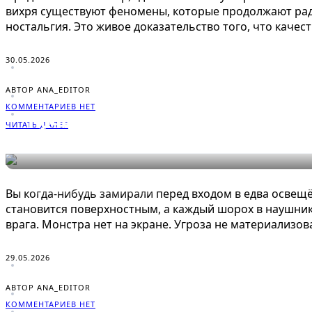
вихря существуют феномены, которые продолжают радо
ностальгия. Это живое доказательство того, что качес
30.05.2026
АВТОР ANA_EDITOR
КОММЕНТАРИЕВ НЕТ
Почему тёмные коридоры в игра
ЧИТАТЬ ДАЛЕЕ
ЭНЦИКЛОПЕДИЯ ГЕЙМЕРА
Вы когда-нибудь замирали перед входом в едва освещё
становится поверхностным, а каждый шорох в наушник
врага. Монстра нет на экране. Угроза не материализова
29.05.2026
АВТОР ANA_EDITOR
КОММЕНТАРИЕВ НЕТ