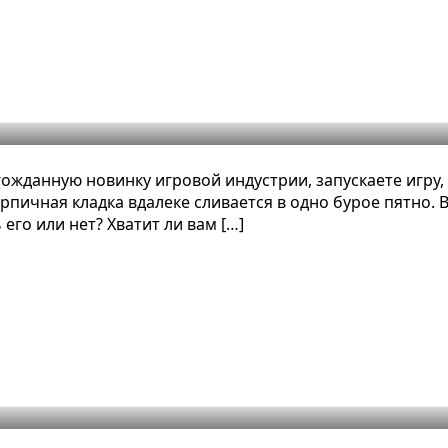
 от стандартной версии в видеоигр
жданную новинку игровой индустрии, запускаете игру, 
рпичная кладка вдалеке сливается в одно бурое пятно. 
его или нет? Хватит ли вам […]
мой требовательной в кооперативе