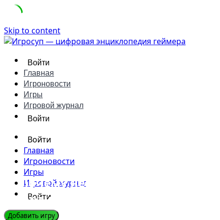
Skip to content
Войти
Главная
Игроновости
Игры
Игровой журнал
Войти
Войти
Главная
Игроновости
Игры
Почему некоторые разработчик
Игровой журнал
франшизой?
Войти
Добавить игру