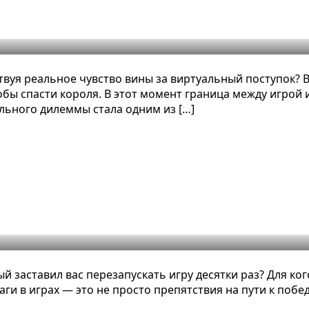
го выбора в играх: полный разбор
ствуя реальное чувство вины за виртуальный поступок?
тобы спасти короля. В этот момент граница между игрой
льного дилеммы стала одним из […]
врагов: полный разбор
 заставил вас перезапускать игру десятки раз? Для кого
аги в играх — это не просто препятствия на пути к побе