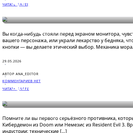
Как работает система морально
ЧИТАТЬ ДАЛЕЕ
ЭНЦИКЛОПЕДИЯ ГЕЙМЕРА
Вы когда-нибудь стояли перед экраном монитора, чув
вашего персонажа, или украли лекарство у бедняка, ч
кнопки — вы делаете этический выбор. Механика мора
29.05.2026
АВТОР ANA_EDITOR
КОММЕНТАРИЕВ НЕТ
Эволюция игровых монстров и 
ЧИТАТЬ ДАЛЕЕ
ЭНЦИКЛОПЕДИЯ ГЕЙМЕРА
Помните ли вы первого серьёзного противника, который
Кибердемон из Doom или Немезис из Resident Evil 3. Вр
индустрии: технические […]