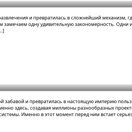
азвлечения и превратилась в сложнейший механизм, гд
м замечаем одну удивительную закономерность. Одни и т
…]
ые способы создания игр помимо R
кой забавой и превратилась в настоящую империю пол
именно здесь, создавая миллионы разнообразных проек
системы. Именно в этот момент перед ним встает серье