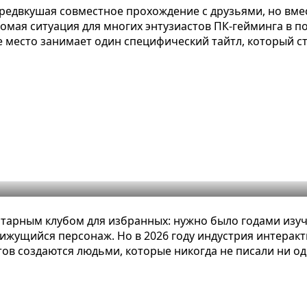
редвкушая совместное прохождение с друзьями, но вмес
омая ситуация для многих энтузиастов ПК-гейминга в п
место занимает один специфический тайтл, который с
дания игр без программирования
тарным клубом для избранных: нужно было годами изуча
движущийся персонаж. Но в 2026 году индустрия интера
ов создаются людьми, которые никогда не писали ни од