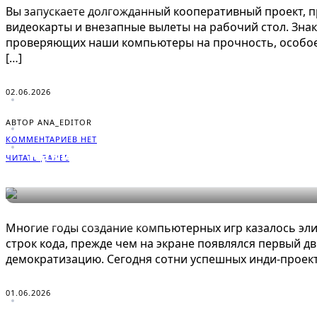
ЭНЦИКЛОПЕДИЯ ГЕЙМЕРА
Вы запускаете долгожданный кооперативный проект, п
видеокарты и внезапные вылеты на рабочий стол. Знак
проверяющих наши компьютеры на прочность, особое 
[…]
02.06.2026
АВТОР ANA_EDITOR
КОММЕНТАРИЕВ НЕТ
Какие навыки освоить для соз
ЧИТАТЬ ДАЛЕЕ
ЭНЦИКЛОПЕДИЯ ГЕЙМЕРА
Многие годы создание компьютерных игр казалось эли
строк кода, прежде чем на экране появлялся первый 
демократизацию. Сегодня сотни успешных инди-проект
01.06.2026