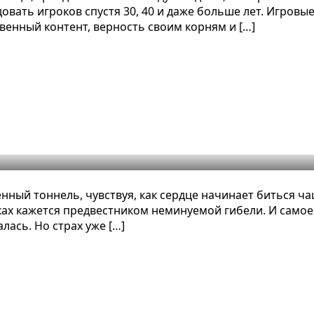
вать игроков спустя 30, 40 и даже больше лет. Игровы
твенный контент, верность своим корням и […]
х пугают сильнее монстров: разбо
нный тоннель, чувствуя, как сердце начинает биться ч
ах кажется предвестником неминуемой гибели. И самое 
лась. Но страх уже […]