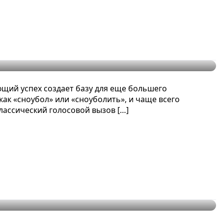
ды
щий успех создает базу для еще большего
ак «сноубол» или «сноуболить», и чаще всего
лассический голосовой вызов […]