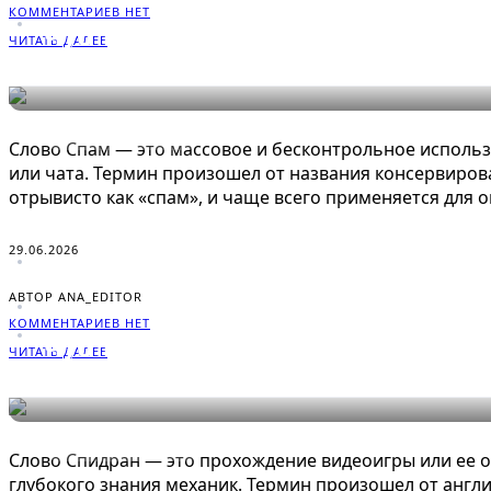
КОММЕНТАРИЕВ НЕТ
Что такое Спам в играх: понят
ЧИТАТЬ ДАЛЕЕ
СЛОВАРЬ ГЕЙМЕРА
Слово Спам — это массовое и бесконтрольное исполь
или чата. Термин произошел от названия консервиров
отрывисто как «спам», и чаще всего применяется для
29.06.2026
АВТОР ANA_EDITOR
КОММЕНТАРИЕВ НЕТ
Что такое Спидран в играх: по
ЧИТАТЬ ДАЛЕЕ
СЛОВАРЬ ГЕЙМЕРА
Слово Спидран — это прохождение видеоигры или ее 
глубокого знания механик. Термин произошел от английс