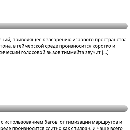
ений, приводящее к засорению игрового пространства
она, в геймерской среде произносится коротко и
ический голосовой вызов тиммейта звучит […]
ы
 с использованием багов, оптимизации маршрутов и
среде произносится слитно как спидран, и чаще всего