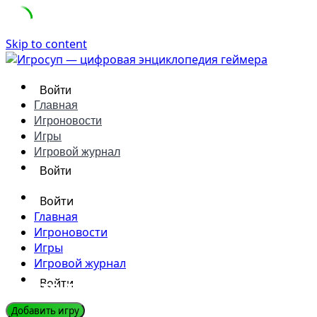
Skip to content
Войти
Главная
Игроновости
Игры
Игровой журнал
Войти
Войти
Главная
Игроновости
Игры
Игровой журнал
Что такое Смок в играх: понят
Войти
Добавить игру