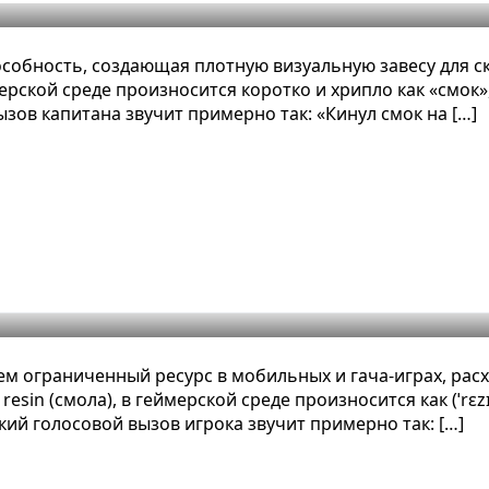
особность, создающая плотную визуальную завесу для 
ерской среде произносится коротко и хрипло как «смок»
зов капитана звучит примерно так: «Кинул смок на […]
рах: понятное определение, пример
ем ограниченный ресурс в мобильных и гача-играх, рас
esin (смола), в геймерской среде произносится как (ˈrɛz
ий голосовой вызов игрока звучит примерно так: […]