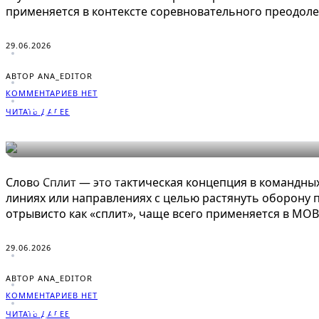
применяется в контексте соревновательного преодоле
29.06.2026
АВТОР ANA_EDITOR
КОММЕНТАРИЕВ НЕТ
Что такое Сплит в играх: поня
ЧИТАТЬ ДАЛЕЕ
СЛОВАРЬ ГЕЙМЕРА
Слово Сплит — это тактическая концепция в командны
линиях или направлениях с целью растянуть оборону пр
отрывисто как «сплит», чаще всего применяется в MOB
29.06.2026
АВТОР ANA_EDITOR
КОММЕНТАРИЕВ НЕТ
Что такое Стак в играх: понят
ЧИТАТЬ ДАЛЕЕ