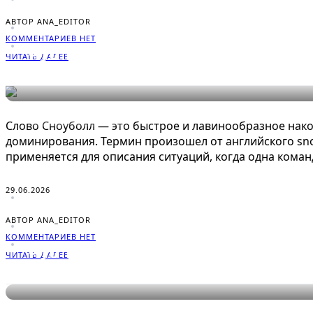
АВТОР ANA_EDITOR
КОММЕНТАРИЕВ НЕТ
Что такое Сноуболл в играх: п
ЧИТАТЬ ДАЛЕЕ
СЛОВАРЬ ГЕЙМЕРА
Слово Сноуболл — это быстрое и лавинообразное нако
доминирования. Термин произошел от английского snow
применяется для описания ситуаций, когда одна коман
29.06.2026
АВТОР ANA_EDITOR
КОММЕНТАРИЕВ НЕТ
Что такое Соло в играх: понят
ЧИТАТЬ ДАЛЕЕ