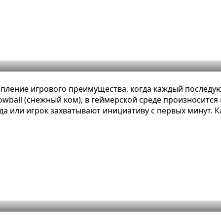
онятное определение, примеры и ви
пление игрового преимущества, когда каждый последую
ball (снежный ком), в геймерской среде произносится к
да или игрок захватывают инициативу с первых минут. К
ное определение, примеры и виды