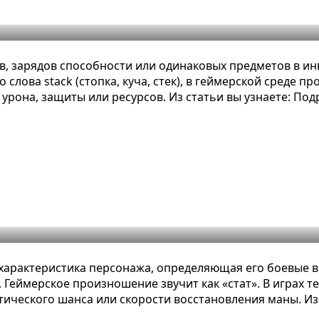
, зарядов способности или одинаковых предметов в ин
лова stack (стопка, куча, стек), в геймерской среде пр
урона, защиты или ресурсов. Из статьи вы узнаете: По
тное определение, примеры и виды
 характеристика персонажа, определяющая его боевые 
. Геймерское произношение звучит как «стат». В играх т
тического шанса или скорости восстановления маны. Из