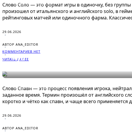
СЛОВАРЬ ГЕЙМЕРА
Слово Соло — это формат игры в одиночку, без группы 
произошел от итальянского и английского solo, в гейме
рейтинговых матчей или одиночного фарма. Классичес
29.06.2026
АВТОР ANA_EDITOR
КОММЕНТАРИЕВ НЕТ
Что такое Спавн в играх: поня
ЧИТАТЬ ДАЛЕЕ
СЛОВАРЬ ГЕЙМЕРА
Слово Спавн — это процесс появления игрока, нейтрал
заданное время. Термин произошёл от английского сло
коротко и чётко как спавн, и чаще всего применяется 
29.06.2026
АВТОР ANA_EDITOR