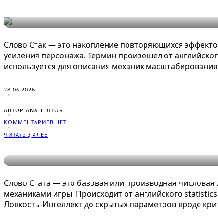
СЛОВАРЬ ГЕЙМЕРА
Слово Стак — это накопление повторяющихся эффектов
усиления персонажа. Термин произошел от английского с
используется для описания механик масштабирования 
28.06.2026
АВТОР ANA_EDITOR
КОММЕНТАРИЕВ НЕТ
Что такое Стата в играх: поня
ЧИТАТЬ ДАЛЕЕ
СЛОВАРЬ ГЕЙМЕРА
Слово Стата — это базовая или производная числовая
механиками игры. Происходит от английского statistics
Ловкость-Интеллект до скрытых параметров вроде кри