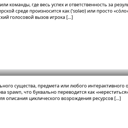
или команды, где весь успех и ответственность за резу
рской среде произносится как (ˈsɒləʊ) или просто «со́л
кий голосовой вызов игрока […]
тное определение, примеры и виды
ьного существа, предмета или любого интерактивного о
ва spawn, что буквально переводится как «нереститься
для описания циклического возрождения ресурсов […]