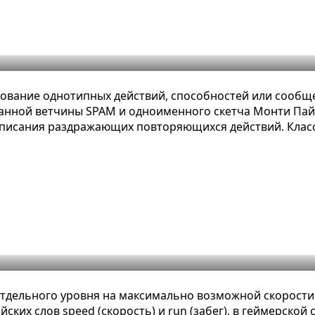
ное определение, примеры и виды
зование однотипных действий, способностей или сообщ
анной ветчины SPAM и одноименного скетча Монти Пайт
 описания раздражающих повторяющихся действий. Класс
нятное определение, примеры и вид
отдельного уровня на максимально возможной скорости
ких слов speed (скорость) и run (забег), в геймерской 