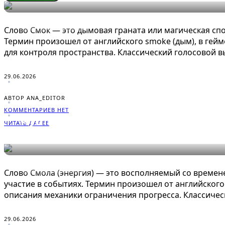
СЛОВАРЬ ГЕЙМЕРА
Слово Смок — это дымовая граната или магическая сп
Термин произошел от английского smoke (дым), в гейм
для контроля пространства. Классический голосовой вы
29.06.2026
АВТОР ANA_EDITOR
КОММЕНТАРИЕВ НЕТ
Что такое Смола (энергия) в иг
ЧИТАТЬ ДАЛЕЕ
СЛОВАРЬ ГЕЙМЕРА
Слово Смола (энергия) — это восполняемый со времен
участие в событиях. Термин произошел от английского r
описания механики ограничения прогресса. Классическ
29.06.2026