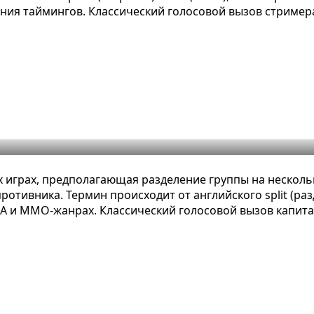
ния таймингов. Классический голосовой вызов стример
тное определение, примеры и виды
х играх, предполагающая разделение группы на несколь
отивника. Термин происходит от английского split (раз
A и MMO-жанрах. Классический голосовой вызов капитан
ное определение, примеры и виды