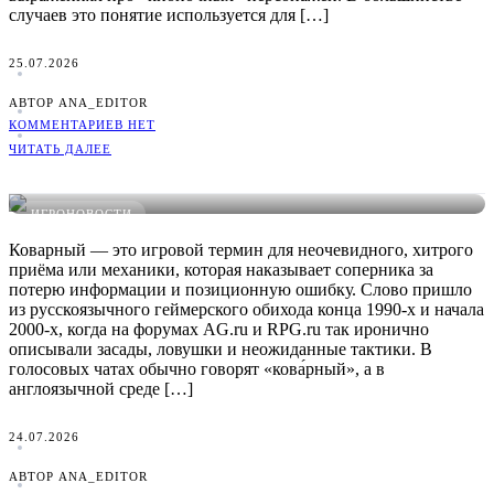
случаев это понятие используется для […]
25.07.2026
АВТОР ANA_EDITOR
КОММЕНТАРИЕВ НЕТ
ЧИТАТЬ ДАЛЕЕ
Что такое Коварный в играх: понятное определение, примеры
и виды
ИГРОНОВОСТИ
Коварный — это игровой термин для неочевидного, хитрого
приёма или механики, которая наказывает соперника за
потерю информации и позиционную ошибку. Слово пришло
из русскоязычного геймерского обихода конца 1990-х и начала
2000-х, когда на форумах AG.ru и RPG.ru так иронично
описывали засады, ловушки и неожиданные тактики. В
голосовых чатах обычно говорят «кова́рный», а в
англоязычной среде […]
24.07.2026
АВТОР ANA_EDITOR