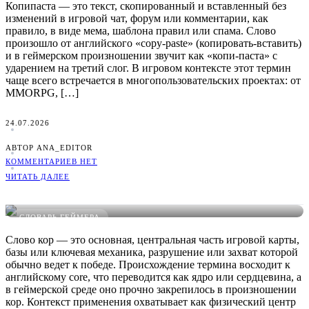
Копипаста — это текст, скопированный и вставленный без
изменений в игровой чат, форум или комментарии, как
правило, в виде мема, шаблона правил или спама. Слово
произошло от английского «copy-paste» (копировать-вставить)
и в геймерском произношении звучит как «копи-паста» с
ударением на третий слог. В игровом контексте этот термин
чаще всего встречается в многопользовательских проектах: от
MMORPG, […]
24.07.2026
АВТОР ANA_EDITOR
КОММЕНТАРИЕВ НЕТ
ЧИТАТЬ ДАЛЕЕ
Что такое Кор в играх: понятное определение, примеры и
виды
СЛОВАРЬ ГЕЙМЕРА
Слово кор — это основная, центральная часть игровой карты,
базы или ключевая механика, разрушение или захват которой
обычно ведет к победе. Происхождение термина восходит к
английскому core, что переводится как ядро или сердцевина, а
в геймерской среде оно прочно закрепилось в произношении
кор. Контекст применения охватывает как физический центр