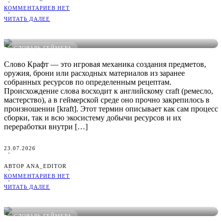
КОММЕНТАРИЕВ НЕТ
ЧИТАТЬ ДАЛЕЕ
Что такое Крафт в играх: понятное определение, примеры и
виды
СЛОВАРЬ ГЕЙМЕРА
Слово Крафт — это игровая механика создания предметов,
оружия, брони или расходных материалов из заранее
собранных ресурсов по определенным рецептам.
Происхождение слова восходит к английскому craft (ремесло,
мастерство), а в геймерской среде оно прочно закрепилось в
произношении [kraft]. Этот термин описывает как сам процесс
сборки, так и всю экосистему добычи ресурсов и их
переработки внутри […]
23.07.2026
АВТОР ANA_EDITOR
КОММЕНТАРИЕВ НЕТ
ЧИТАТЬ ДАЛЕЕ
Что такое Краш в играх: понятное определение, примеры и
виды
СЛОВАРЬ ГЕЙМЕРА