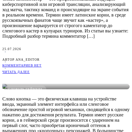
киберспортивной или игровой трансляции, анализирующий
ход матча, тактику команд и происходящие на экране события
в реальном времени. Термин имеет латинские корни, в среде
русскоязычных фанатов чаще звучит как «кастер», а
произношение варьируется от строгого каментатор до
сленгового кастер в кулуарах турниров. Из статьи вы узнаете:
Подробный разбор термина комментатор […]
25.07.2026
АВТОР ANA_EDITOR
КОММЕНТАРИЕВ НЕТ
ЧИТАТЬ ДАЛЕЕ
Что такое Кнопка в играх: понятное определение, примеры и
виды
СЛОВАРЬ ГЕЙМЕРА
Слово кнопка — это физическая клавиша на устройстве
ввода, экранный элемент интерфейса или сленговое
обозначение простой игровой механики, сводящейся к одному
нажатию для достижения результата. Термин имеет русские
корни, а в геймерской среде произносится с ударением на
первый слог, часто приобретая ироничный оттенок в
выражениях про «кнопочных» персонажей. В большинстве