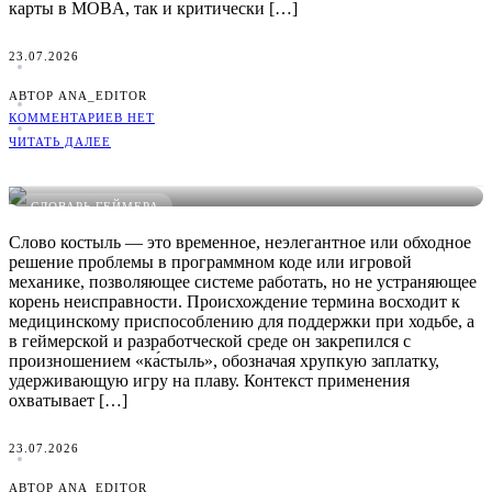
карты в MOBA, так и критически […]
23.07.2026
АВТОР ANA_EDITOR
КОММЕНТАРИЕВ НЕТ
ЧИТАТЬ ДАЛЕЕ
Что такое Костыль в играх: понятное определение, примеры и
виды
СЛОВАРЬ ГЕЙМЕРА
Слово костыль — это временное, неэлегантное или обходное
решение проблемы в программном коде или игровой
механике, позволяющее системе работать, но не устраняющее
корень неисправности. Происхождение термина восходит к
медицинскому приспособлению для поддержки при ходьбе, а
в геймерской и разработческой среде он закрепился с
произношением «ка́стыль», обозначая хрупкую заплатку,
удерживающую игру на плаву. Контекст применения
охватывает […]
23.07.2026
АВТОР ANA_EDITOR