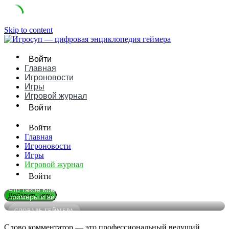
Skip to content
Войти
Главная
Игроновости
Игры
Игровой журнал
Войти
Войти
Главная
Игроновости
Игры
Игровой журнал
Войти
Что такое Комментатор в играх: понятное определение,
Добавить игру
примеры и виды
СЛОВАРЬ ГЕЙМЕРА
Слово комментатор — это профессиональный ведущий