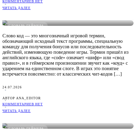
КОММЕНТАРИЕВ НЕТ
ЧИТАТЬ ДАЛЕЕ
Что такое Код в играх: понятное определение, примеры и
виды
СЛОВАРЬ ГЕЙМЕРА
Слово код — это многозначный игровой термин,
обозначающий исходный текст программы, специальную
команду для получения бонусов или последовательность
действий, изменяющую поведение игры. Термин пришёл из
английского языка, где «code» означает «шифр» или «свод
правил», и в геймерском произношении звучит как «коуд» с
ударением на единственном слоге. В играх это понятие
встречается повсеместно: от классических чит-кодов […]
24.07.2026
АВТОР ANA_EDITOR
КОММЕНТАРИЕВ НЕТ
ЧИТАТЬ ДАЛЕЕ
Что такое Копипаста в играх: понятное определение,
примеры и виды
СЛОВАРЬ ГЕЙМЕРА