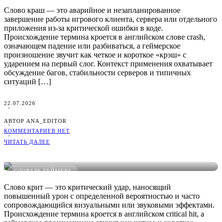
Слово краш — это аварийное и незапланированное
завершение работы игрового клиента, сервера или отдельного
приложения из-за критической ошибки в коде.
Происхождение термина кроется в английском слове crash,
означающем падение или разбиваться, а геймерское
произношение звучит как четкое и короткое «крэш» с
ударением на первый слог. Контекст применения охватывает
обсуждение багов, стабильности серверов и типичных
ситуаций […]
22.07.2026
АВТОР ANA_EDITOR
КОММЕНТАРИЕВ НЕТ
ЧИТАТЬ ДАЛЕЕ
Что такое Крит в играх: понятное определение, примеры и
виды
СЛОВАРЬ ГЕЙМЕРА
Слово крит — это критический удар, наносящий
повышенный урон с определенной вероятностью и часто
сопровождающийся визуальными или звуковыми эффектами.
Происхождение термина кроется в английском critical hit, а