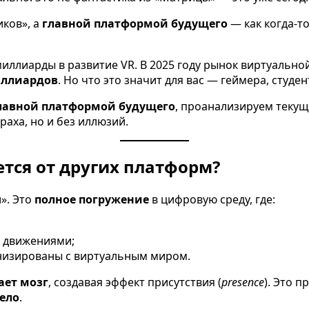
иков», а
главной платформой будущего
— как когда-т
 миллиарды в развитие VR. В 2025 году рынок виртуальн
иллиардов
. Но что это значит для вас — геймера, студ
главной платформой будущего
, проанализируем текущ
раха, но и без иллюзий.
ется от других платформ?
». Это
полное погружение
в цифровую среду, где:
и движениями;
ронизированы с виртуальным миром.
ет мозг
, создавая эффект присутствия (
presence
). Это 
тело
.