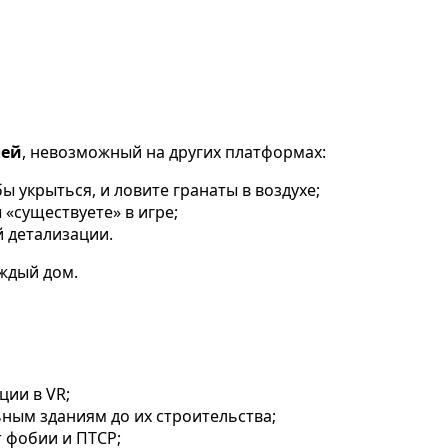
лей
, невозможный на других платформах:
 укрыться, и ловите гранаты в воздухе;
 «существуете» в игре;
 детализации.
аждый дом.
ции в VR;
ьным зданиям до их строительства;
т фобии и ПТСР;