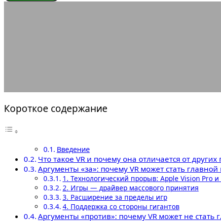
ЭНЦИКЛОПЕДИЯ ГЕЙМЕРА
Буде
28.12.2025
АВТОР ANA_EDITOR
КОММЕНТАРИЕВ НЕТ
Короткое содержание
Введение
Что такое VR и почему она отличается от других
Аргументы «за»: почему VR может стать главно
1. Технологический прорыв: Apple Vision Pro и
2. Игры — драйвер массового принятия
3. Расширение за пределы игр
4. Поддержка со стороны гигантов
Аргументы «против»: почему VR может не стать