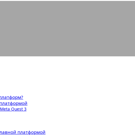
т ли VR главной платформой буду
 платформ?
й платформой
 Meta Quest 3
 главной платформой