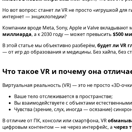
Но вот вопрос: станет ли VR не просто «игрушкой для г
интернет — энциклопедии?
Компании вроде Meta, Sony, Apple и Valve вкладывают
миллиарда
, а к 2030 году — может превысить
$500 м
В этой статье мы объективно разберём,
будет ли VR 
— от игр до образования и медицины. Без хайпа, без ст
Что такое VR и почему она отлича
Виртуальная реальность (VR) — это не просто «3D-очки
Ваше тело отслеживается в пространстве;
Вы взаимодействуете с объектами естественным
Чувства (зрение, слух, иногда — осязание) синх
В отличие от ПК, консоли или смартфона, VR
обманыва
цифровым контентом — не через интерфейс, а
через 