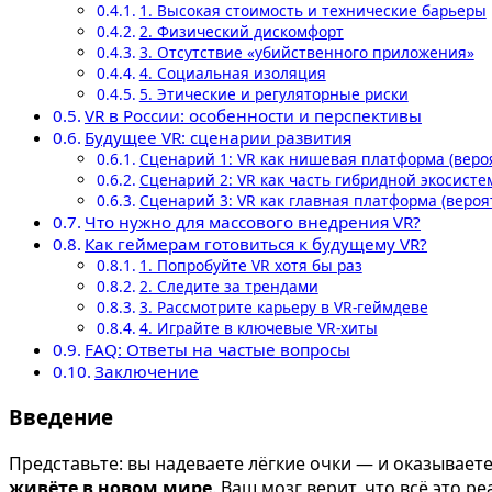
1. Высокая стоимость и технические барьеры
2. Физический дискомфорт
3. Отсутствие «убийственного приложения»
4. Социальная изоляция
5. Этические и регуляторные риски
VR в России: особенности и перспективы
Будущее VR: сценарии развития
Сценарий 1: VR как нишевая платформа (веро
Сценарий 2: VR как часть гибридной экосисте
Сценарий 3: VR как главная платформа (вероя
Что нужно для массового внедрения VR?
Как геймерам готовиться к будущему VR?
1. Попробуйте VR хотя бы раз
2. Следите за трендами
3. Рассмотрите карьеру в VR-геймдеве
4. Играйте в ключевые VR-хиты
FAQ: Ответы на частые вопросы
Заключение
Введение
Представьте: вы надеваете лёгкие очки — и оказываете
живёте в новом мире
. Ваш мозг верит, что всё это 