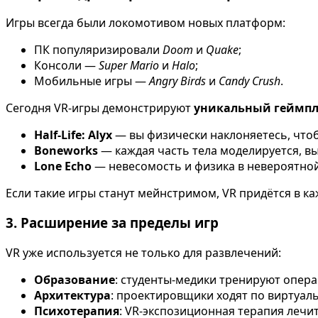
Игры всегда были локомотивом новых платформ:
ПК популяризировали
Doom
и
Quake
;
Консоли —
Super Mario
и
Halo
;
Мобильные игры —
Angry Birds
и
Candy Crush
.
Сегодня VR-игры демонстрируют
уникальный геймп
Half-Life: Alyx
— вы физически наклоняетесь, чтобы
Boneworks
— каждая часть тела моделируется, вы
Lone Echo
— невесомость и физика в невероятной
Если такие игры станут мейнстримом, VR придётся в к
3. Расширение за пределы игр
VR уже используется не только для развлечений:
Образование
: студенты-медики тренируют опера
Архитектура
: проектировщики ходят по виртуал
Психотерапия
: VR-экспозиционная терапия лечи