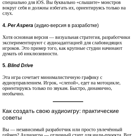
специально для iOS. Вы буквально «слышите» монстров
вокруг себя и должны избегать их, ориентируясь только на
слух.
4.
Per Aspera
(аудио-версия в разработке)
Хотя основная версия — визуальная стратегия, разработчики
экспериментируют с аудиоадаптацией для слабовидящих
игроков. Это пример того, как крупные студии начинают
думать об инклюзивности.
5.
Blind Drive
Эта игра сочетает минималистичную графику с
аудиоуправлением. Игрок, «слепой», едет на мотоцикле,
ориентируясь только по звукам. Быстро, динамично,
необычно.
Как создать свою аудиоигру: практические
советы
Вы — независимый разработчик или просто увлечённый
геймер? Аудиоигра — отличный старт для инди-проекта. Вот