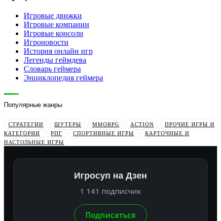
Игровые движки
Игровые компании
Игровые консоли
Игроновости
История онлайн игр
Легенды геймдева
Словарь геймера
Энциклопедия геймера
Популярные жанры
СТРАТЕГИИ
ШУТЕРЫ
MMORPG
ACTION
ПРОЧИЕ ИГРЫ И
КАТЕГОРИИ
РПГ
СПОРТИВНЫЕ ИГРЫ
КАРТОЧНЫЕ И
НАСТОЛЬНЫЕ ИГРЫ
Игросуп на Дзен
1 141 подписчик
Подписаться