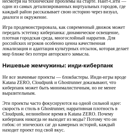
несмотря на технические проблемы на старте. Найт-Сити —
один из самых детализированных виртуальных городов, где
каждый район рассказывает свою историю через визуал,
диалоги и окружение.
Игра продемонстрировала, как современный движок может
передать эстетику киберпанка: динамическое освещение,
плотная городская среда, многослойный нарратив. Для
российских игроков особенно ценна качественная
локализация и адаптация культурных отсылок, которая делает
мир ближе без потери авторского замысла.
Нишевые жемчужины: инди-киберпанк
Не все значимые проекты — блокбастеры. Инди-игры вроде
Katana ZERO, Cloudpunk и Ghostrunner доказывают, что
киберпанк может быть минималистичным, но не менее
выразительным.
Эти проекты часто фокусируются на одной сильной идее:
скорость и стиль в Ghostrunner, нарративная плотность в
Cloudpunk, нелинейное время в Katana ZERO. Почему
киберпанк никогда не выходит из моды? Потому что он
гибок: от эпических саг до камерных историй, каждый
находит проект под свой вкус.