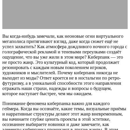
27.05.2026
АВТОР ANA_EDITOR
КОММЕНТАРИЕВ НЕТ
Вы когда-нибудь замечали, как неоновые огни виртуального
мегаполиса притягивают взгляд, даже когда сюжет ещё не
успел захватить? Как атмосфера дождливого ночного города с
голографической рекламой и теневыми переулками создаёт
ощущение, что вы уже жили в этом мире? Киберпанк — это
не просто жанр. Это культурный код, который продолжает
резонировать с каждым новым поколением игроков,
художников и мыслителей. Почему киберпанк никогда не
выходит из моды? Ответ кроется не в ностальгии по ретро-
футуризму, а в уникальной способности этого направления
отражать наши страхи, надежды и вопросы о будущем,
которое наступает быстрее, чем мы ожидаем.
Понимание феномена киберпанка важно для каждого
геймера. Когда вы осознаёте, какие темы, визуальные приёмы
и нарративные структуры делают этот жанр вневременным,
вы начинаете глубже ценить проекты в этой эстетике,
осознаннее выбираете новинки и даже замечаете, как
элементы киберпанка проникают в другие жанры. В этом