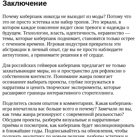
Заключение
Почему киберпанк никогда не выходит из моды? Потому что
это не просто эстетика или набор тропов. Это зеркало, в
котором каждое поколение видит свои тревоги и надежды о
будущем. Технологии, власть, идентичность, неравенство —
темы, которые киберпанк поднимает, становятся только острее
с течением времени. Игровая индустрия превратила эти
абстракции в личный опыт, где вы не просто наблюдаете
антиутопию, а принимаете решения в её сердце.
Для российских геймеров киберпанк предлагает не только
захватывающие миры, но и пространство для рефлексии о
собственном контексте. Понимание жанра помогает
осознаннее выбирать проекты, глубже погружаться в
нарративы и ценить творческие эксперименты, которые
расширяют границы интерактивного сторителлинга.
Поделитесь своим опытом в комментариях. Какая киберпанк-
игра впечатлила вас больше всего и почему? Замечали ли вы,
как темы жанра резонируют с современной реальностью?
Обсудим проекты, разберём визуальные и нарративные
приёмы и посмотрим, как киберпанк будет эволюционировать
в ближайшие годы. Подписывайтесь на обновления, чтобы
получать аналитику по новым релизам, разборы эстетики и