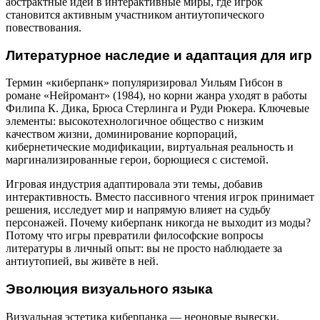
абстрактные идеи в интерактивные миры, где игрок
становится активным участником антиутопического
повествования.
Литературное наследие и адаптация для игр
Термин «киберпанк» популяризировал Уильям Гибсон в
романе «Нейромант» (1984), но корни жанра уходят в работы
Филипа К. Дика, Брюса Стерлинга и Руди Рюкера. Ключевые
элементы: высокотехнологичное общество с низким
качеством жизни, доминирование корпораций,
кибернетические модификации, виртуальная реальность и
маргинализированные герои, борющиеся с системой.
Игровая индустрия адаптировала эти темы, добавив
интерактивность. Вместо пассивного чтения игрок принимает
решения, исследует мир и напрямую влияет на судьбу
персонажей. Почему киберпанк никогда не выходит из моды?
Потому что игры превратили философские вопросы
литературы в личный опыт: вы не просто наблюдаете за
антиутопией, вы живёте в ней.
Эволюция визуального языка
Визуальная эстетика киберпанка — неоновые вывески,