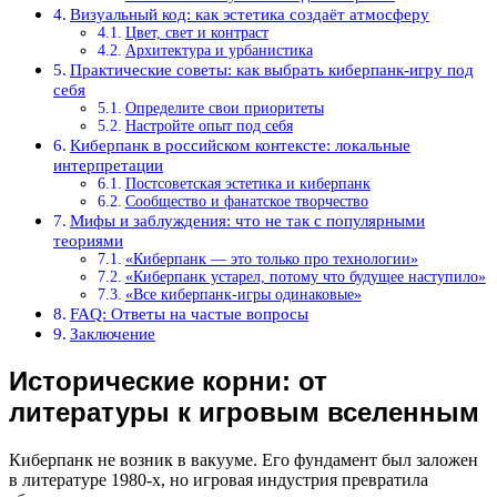
Визуальный код: как эстетика создаёт атмосферу
Цвет, свет и контраст
Архитектура и урбанистика
Практические советы: как выбрать киберпанк-игру под
себя
Определите свои приоритеты
Настройте опыт под себя
Киберпанк в российском контексте: локальные
интерпретации
Постсоветская эстетика и киберпанк
Сообщество и фанатское творчество
Мифы и заблуждения: что не так с популярными
теориями
«Киберпанк — это только про технологии»
«Киберпанк устарел, потому что будущее наступило»
«Все киберпанк-игры одинаковые»
FAQ: Ответы на частые вопросы
Заключение
Исторические корни: от
литературы к игровым вселенным
Киберпанк не возник в вакууме. Его фундамент был заложен
в литературе 1980-х, но игровая индустрия превратила