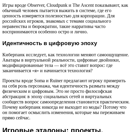
Игры вроде Observer, Cloudpunk и The Ascent показывают, как
обычный человек пытается выжить в системе, где его
ценность измеряется полезностью для корпорации. Для
российских игроков, знакомых с темами социального
неравенства и бюрократии, такие нарративы часто
воспринимаются особенно остро и лично.
Идентичность в цифровую эпоху
Киберпанк исследует, как технологии меняют самоощущение.
Аватары в виртуальной реальности, цифровые двойники,
модифицированные тела — всё это ставит вопрос: где
заканчивается «я» и начинается технология?
Проекты вроде Soma и Ruiner предлагают игроку примерить
на себя роль персонажа, чья идентичность размыта между
физическим и цифровым. Это не просто философская
абстракция: в эпоху социальных сетей и виртуальных
сообществ вопрос самоопределения становится практическим.
Почему киберпанк никогда не выходит из моды? Потому что
он помогает осмыслить изменения, которые мы переживаем
прямо сейчас.
Игровые эталоны: проекты,