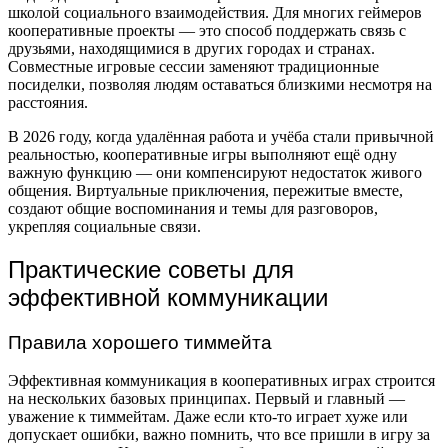
школой социального взаимодействия. Для многих геймеров
кооперативные проекты — это способ поддержать связь с
друзьями, находящимися в других городах и странах.
Совместные игровые сессии заменяют традиционные
посиделки, позволяя людям оставаться близкими несмотря на
расстояния.
В 2026 году, когда удалённая работа и учёба стали привычной
реальностью, кооперативные игры выполняют ещё одну
важную функцию — они компенсируют недостаток живого
общения. Виртуальные приключения, пережитые вместе,
создают общие воспоминания и темы для разговоров,
укрепляя социальные связи.
Практические советы для
эффективной коммуникации
Правила хорошего тиммейта
Эффективная коммуникация в кооперативных играх строится
на нескольких базовых принципах. Первый и главный —
уважение к тиммейтам. Даже если кто-то играет хуже или
допускает ошибки, важно помнить, что все пришли в игру за