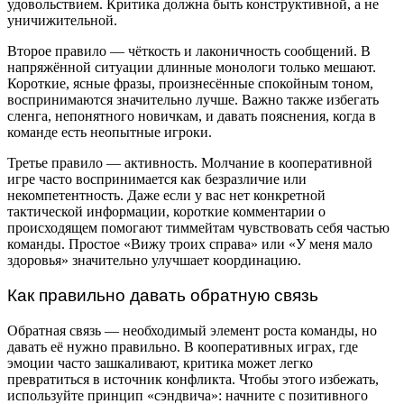
удовольствием. Критика должна быть конструктивной, а не
уничижительной.
Второе правило — чёткость и лаконичность сообщений. В
напряжённой ситуации длинные монологи только мешают.
Короткие, ясные фразы, произнесённые спокойным тоном,
воспринимаются значительно лучше. Важно также избегать
сленга, непонятного новичкам, и давать пояснения, когда в
команде есть неопытные игроки.
Третье правило — активность. Молчание в кооперативной
игре часто воспринимается как безразличие или
некомпетентность. Даже если у вас нет конкретной
тактической информации, короткие комментарии о
происходящем помогают тиммейтам чувствовать себя частью
команды. Простое «Вижу троих справа» или «У меня мало
здоровья» значительно улучшает координацию.
Как правильно давать обратную связь
Обратная связь — необходимый элемент роста команды, но
давать её нужно правильно. В кооперативных играх, где
эмоции часто зашкаливают, критика может легко
превратиться в источник конфликта. Чтобы этого избежать,
используйте принцип «сэндвича»: начните с позитивного