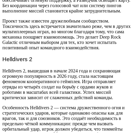
обеспечивает огневую поддержку, а Разведчик освещает карту.
Без координации через голосовой чат или систему пингов
выполнение миссий становится крайне затруднительным.
Проект также известен дружелюбным сообществом.
Токсичность здесь встречается значительно реже, чем в других
мультиплеерных играх, во многом благодаря тому, что сама
механика поощряет взаимопомощь. Это делает Deep Rock
Galactic отличным выбором для тех, кто хочет испытать
позитивный опыт командного взаимодействия.
Helldivers 2
Helldivers 2, вышедшая в начале 2024 года и сохраняющая
огромную популярность в 2026 году, стала настоящим
феноменом кооперативного геймплея. Игра отправляет
отряды из четырёх солдат на борьбу с ордами жуков и
роботами в масштабах всей галактики. Успех миссий
критически зависит от слаженных действий команды.
Особенность Helldivers 2 — система дружественного огня и
стратегических ударов, которые одинаково опасны как для
врагов, так и для союзников. Это создаёт необходимость в
предельно чёткой коммуникации: прежде чем вызвать
орбитальный удар, игрок должен убедиться, что тиммейты