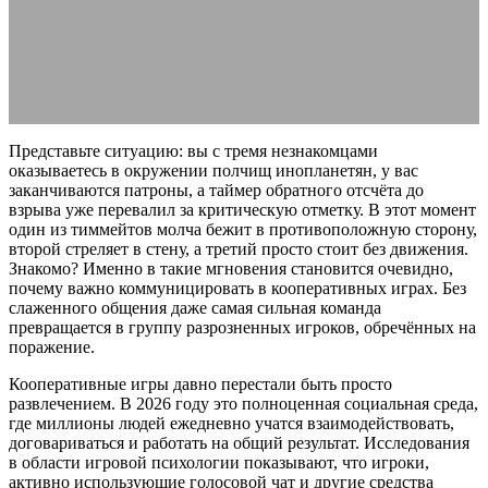
полное руководство
06.06.2026
АВТОР ANA_EDITOR
КОММЕНТАРИЕВ НЕТ
Представьте ситуацию: вы с тремя незнакомцами
оказываетесь в окружении полчищ инопланетян, у вас
заканчиваются патроны, а таймер обратного отсчёта до
взрыва уже перевалил за критическую отметку. В этот момент
один из тиммейтов молча бежит в противоположную сторону,
второй стреляет в стену, а третий просто стоит без движения.
Знакомо? Именно в такие мгновения становится очевидно,
почему важно коммуницировать в кооперативных играх. Без
слаженного общения даже самая сильная команда
превращается в группу разрозненных игроков, обречённых на
поражение.
Кооперативные игры давно перестали быть просто
развлечением. В 2026 году это полноценная социальная среда,
где миллионы людей ежедневно учатся взаимодействовать,
договариваться и работать на общий результат. Исследования
в области игровой психологии показывают, что игроки,
активно использующие голосовой чат и другие средства