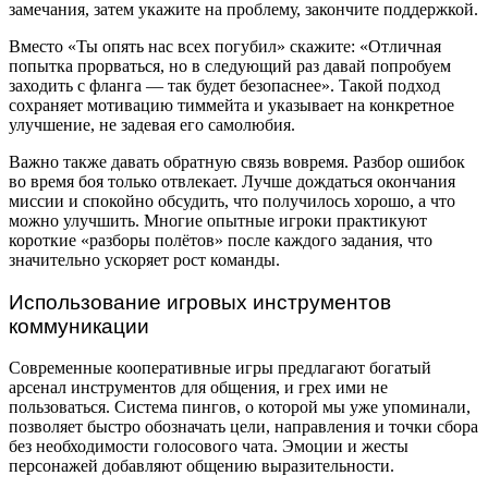
замечания, затем укажите на проблему, закончите поддержкой.
Вместо «Ты опять нас всех погубил» скажите: «Отличная
попытка прорваться, но в следующий раз давай попробуем
заходить с фланга — так будет безопаснее». Такой подход
сохраняет мотивацию тиммейта и указывает на конкретное
улучшение, не задевая его самолюбия.
Важно также давать обратную связь вовремя. Разбор ошибок
во время боя только отвлекает. Лучше дождаться окончания
миссии и спокойно обсудить, что получилось хорошо, а что
можно улучшить. Многие опытные игроки практикуют
короткие «разборы полётов» после каждого задания, что
значительно ускоряет рост команды.
Использование игровых инструментов
коммуникации
Современные кооперативные игры предлагают богатый
арсенал инструментов для общения, и грех ими не
пользоваться. Система пингов, о которой мы уже упоминали,
позволяет быстро обозначать цели, направления и точки сбора
без необходимости голосового чата. Эмоции и жесты
персонажей добавляют общению выразительности.