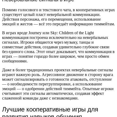
Помимо голосового и текстового чата, в кооперативных играх
существует целый пласт невербальной коммуникации.
Действия персонажа, его перемещения, использование
эмоций и жестов — всё это передаёт информацию тиммейтам.
В играх вроде Journey или Sky: Children of the Light
коммуникация построена исключительно на невербальных
сигналах. Игроки общаются через музыку, танцы и
совместные действия, создавая удивительно глубокие связи
без единого слова. Этот опыт доказывает, что коммуникация в
играх — понятие гораздо более широкое, чем просто обмен
сообщениями.
Даже в более традиционных проектах невербальные сигналы
играют важную роль. Агрессивное движение в сторону врага
может сигнализировать о готовности атаковать, отступление
— о необходимости перегруппировки, а использование
эмоций — о одобрении действий тиммейта. Опытные игроки
считывают эти сигналы автоматически, создавая эффект
слаженной команды даже с незнакомцами.
Лучшие кооперативные игры для
развития навыков общения