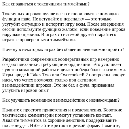
Как справиться с токсичными тиммейтами?
Токсичных игроков лучше всего игнорировать с помощью
функции mute. Не вступайте в перепалку — это только
усугубит ситуацию и испортит игру всем. После завершения
сессии используйте функцию жалобы, если поведение игрока
нарушало правила. В играх с системой друзей старайтесь
играть с проверенными тиммейтами.
Почему в некоторых играх без общения невозможно пройти?
Разработчики современных кооперативных игр намеренно
создают механики, требующие координации. Это усиливает
чувство командной работы и делает победы более значимыми.
Игры вроде It Takes Two или Overcooked! 2 построены вокруг
идеи, что успех возможен только при активном
взаимодействии игроков. Это не баг, а фича, призванная
углубить игровой опыт.
Как улучшить командное взаимодействие с незнакомцами?
Начните с простого приветствия и представления. Короткие
тактические комментарии помогут установить контакт.
Хвалите тиммейтов за хорошие действия, поддерживайте
после неудач. Избегайте критики в резкой форме. Помните,