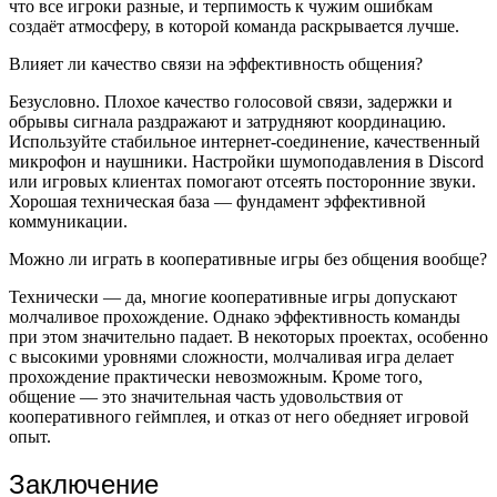
что все игроки разные, и терпимость к чужим ошибкам
создаёт атмосферу, в которой команда раскрывается лучше.
Влияет ли качество связи на эффективность общения?
Безусловно. Плохое качество голосовой связи, задержки и
обрывы сигнала раздражают и затрудняют координацию.
Используйте стабильное интернет-соединение, качественный
микрофон и наушники. Настройки шумоподавления в Discord
или игровых клиентах помогают отсеять посторонние звуки.
Хорошая техническая база — фундамент эффективной
коммуникации.
Можно ли играть в кооперативные игры без общения вообще?
Технически — да, многие кооперативные игры допускают
молчаливое прохождение. Однако эффективность команды
при этом значительно падает. В некоторых проектах, особенно
с высокими уровнями сложности, молчаливая игра делает
прохождение практически невозможным. Кроме того,
общение — это значительная часть удовольствия от
кооперативного геймплея, и отказ от него обедняет игровой
опыт.
Заключение