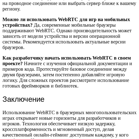
на проводное соединение или выбрать сервер ближе к вашему
региону.
Можно ли использовать WebRTC для игр на мобильных
устройствах?
Да, современные мобильные браузеры
поддерживают WebRTC. Однако производительность может
зависеть от модели устройства и версии операционной
системы. Рекомендуется использовать актуальные версии
браузеров.
Как разработчику начать использовать WebRTC в своем
проекте?
Начните с изучения официальной документации и
примеров кода. Протестируйте базовое соединение между
двумя браузерами, затем постепенно добавляйте игровую
логику. Для сложных проектов рассмотрите использование
готовых фреймворков и библиотек.
Заключение
Использование WebRTC в браузерных многопользовательских
играх открывает новые горизонты для разработчиков и
игроков. Технология обеспечивает низкую задержку,
кроссплатформенность и мгновенный доступ, делая
качественный онлайн-гейминг доступным каждому, у кого