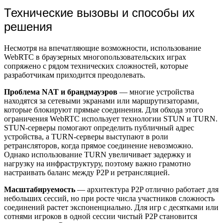
Технические вызовы и способы их
решения
Несмотря на впечатляющие возможности, использование
WebRTC в браузерных многопользовательских играх
сопряжено с рядом технических сложностей, которые
разработчикам приходится преодолевать.
Проблема NAT и брандмауэров
— многие устройства
находятся за сетевыми экранами или маршрутизаторами,
которые блокируют прямые соединения. Для обхода этого
ограничения WebRTC использует технологии STUN и TURN.
STUN-серверы помогают определить публичный адрес
устройства, а TURN-серверы выступают в роли
ретрансляторов, когда прямое соединение невозможно.
Однако использование TURN увеличивает задержку и
нагрузку на инфраструктуру, поэтому важно грамотно
настраивать баланс между P2P и ретрансляцией.
Масштабируемость
— архитектура P2P отлично работает для
небольших сессий, но при росте числа участников сложность
соединений растет экспоненциально. Для игр с десятками или
сотнями игроков в одной сессии чистый P2P становится