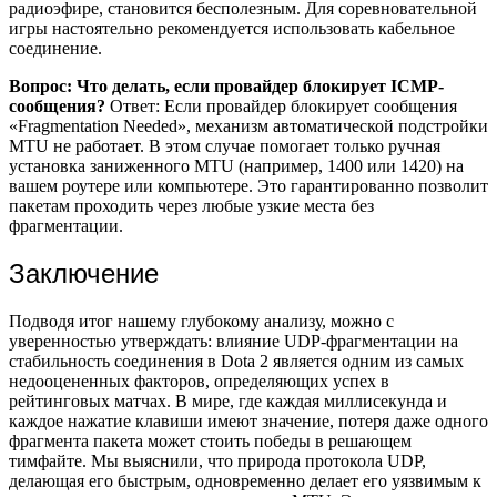
радиоэфире, становится бесполезным. Для соревновательной
игры настоятельно рекомендуется использовать кабельное
соединение.
Вопрос: Что делать, если провайдер блокирует ICMP-
сообщения?
Ответ: Если провайдер блокирует сообщения
«Fragmentation Needed», механизм автоматической подстройки
MTU не работает. В этом случае помогает только ручная
установка заниженного MTU (например, 1400 или 1420) на
вашем роутере или компьютере. Это гарантированно позволит
пакетам проходить через любые узкие места без
фрагментации.
Заключение
Подводя итог нашему глубокому анализу, можно с
уверенностью утверждать: влияние UDP-фрагментации на
стабильность соединения в Dota 2 является одним из самых
недооцененных факторов, определяющих успех в
рейтинговых матчах. В мире, где каждая миллисекунда и
каждое нажатие клавиши имеют значение, потеря даже одного
фрагмента пакета может стоить победы в решающем
тимфайте. Мы выяснили, что природа протокола UDP,
делающая его быстрым, одновременно делает его уязвимым к