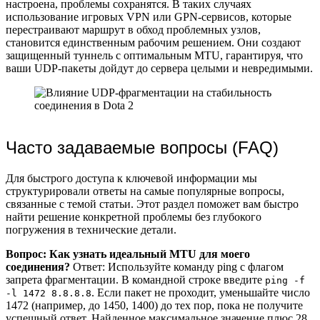
настроена, проблемы сохранятся. В таких случаях
использование игровых VPN или GPN-сервисов, которые
перестраивают маршрут в обход проблемных узлов,
становится единственным рабочим решением. Они создают
защищенный туннель с оптимальным MTU, гарантируя, что
ваши UDP-пакеты дойдут до сервера целыми и невредимыми.
Часто задаваемые вопросы (FAQ)
Для быстрого доступа к ключевой информации мы
структурировали ответы на самые популярные вопросы,
связанные с темой статьи. Этот раздел поможет вам быстро
найти решение конкретной проблемы без глубокого
погружения в технические детали.
Вопрос: Как узнать идеальный MTU для моего
соединения?
Ответ: Используйте команду ping с флагом
запрета фрагментации. В командной строке введите
ping -f
. Если пакет не проходит, уменьшайте число
-l 1472 8.8.8.8
1472 (например, до 1450, 1400) до тех пор, пока не получите
успешный ответ. Найденное максимальное значение плюс 28