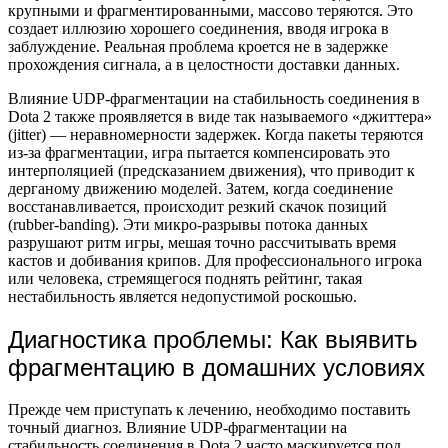
крупными и фрагментированными, массово теряются. Это
создает иллюзию хорошего соединения, вводя игрока в
заблуждение. Реальная проблема кроется не в задержке
прохождения сигнала, а в целостности доставки данных.
Влияние UDP-фрагментации на стабильность соединения в
Dota 2 также проявляется в виде так называемого «джиттера»
(jitter) — неравномерности задержек. Когда пакеты теряются
из-за фрагментации, игра пытается компенсировать это
интерполяцией (предсказанием движения), что приводит к
дерганому движению моделей. Затем, когда соединение
восстанавливается, происходит резкий скачок позиций
(rubber-banding). Эти микро-разрывы потока данных
разрушают ритм игры, мешая точно рассчитывать время
кастов и добивания крипов. Для профессионального игрока
или человека, стремящегося поднять рейтинг, такая
нестабильность является недопустимой роскошью.
Диагностика проблемы: Как выявить
фрагментацию в домашних условиях
Прежде чем приступать к лечению, необходимо поставить
точный диагноз. Влияние UDP-фрагментации на
стабильность соединения в Dota 2 часто маскируется под