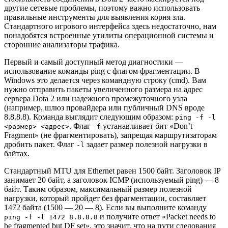
другие сетевые проблемы, поэтому важно использовать
правильные инструменты для выявления корня зла.
Стандартного игрового интерфейса здесь недостаточно, нам
понадобятся встроенные утилиты операционной системы и
сторонние анализаторы трафика.
Первый и самый доступный метод диагностики —
использование команды ping с флагом фрагментации. В
Windows это делается через командную строку (cmd). Вам
нужно отправить пакеты увеличенного размера на адрес
сервера Dota 2 или надежного промежуточного узла
(например, шлюз провайдера или публичный DNS вроде
8.8.8.8). Команда выглядит следующим образом:
ping -f -l
. Флаг
устанавливает бит «Don’t
<размер> <адрес>
-f
Fragment» (не фрагментировать), запрещая маршрутизаторам
дробить пакет. Флаг
задает размер полезной нагрузки в
-l
байтах.
Стандартный MTU для Ethernet равен 1500 байт. Заголовок IP
занимает 20 байт, а заголовок ICMP (используемый ping) — 8
байт. Таким образом, максимальный размер полезной
нагрузки, который пройдет без фрагментации, составляет
1472 байта (1500 — 20 — 8). Если вы выполните команду
и получите ответ «Packet needs to
ping -f -l 1472 8.8.8.8
be fragmented but DF set», это значит, что на пути следования