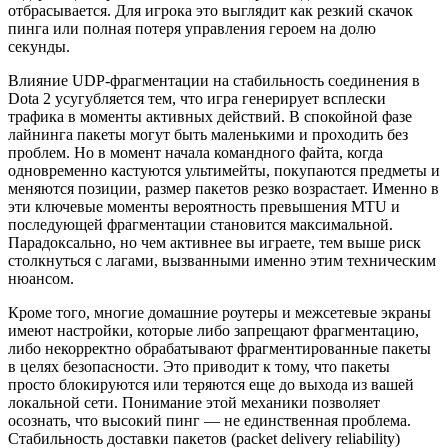
отбрасывается. Для игрока это выглядит как резкий скачок
пинга или полная потеря управления героем на долю
секунды.
Влияние UDP-фрагментации на стабильность соединения в
Dota 2 усугубляется тем, что игра генерирует всплески
трафика в моменты активных действий. В спокойной фазе
лайнинга пакеты могут быть маленькими и проходить без
проблем. Но в момент начала командного файта, когда
одновременно кастуются ультимейты, покупаются предметы и
меняются позиции, размер пакетов резко возрастает. Именно в
эти ключевые моменты вероятность превышения MTU и
последующей фрагментации становится максимальной.
Парадоксально, но чем активнее вы играете, тем выше риск
столкнуться с лагами, вызванными именно этим техническим
нюансом.
Кроме того, многие домашние роутеры и межсетевые экраны
имеют настройки, которые либо запрещают фрагментацию,
либо некорректно обрабатывают фрагментированные пакеты
в целях безопасности. Это приводит к тому, что пакеты
просто блокируются или теряются еще до выхода из вашей
локальной сети. Понимание этой механики позволяет
осознать, что высокий пинг — не единственная проблема.
Стабильность доставки пакетов (packet delivery reliability)