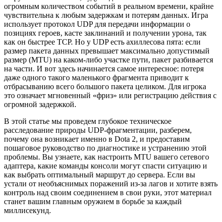
огромным количеством событий в реальном времени, крайне
чувствительна к любым задержкам и потерям данных. Игра
использует протокол UDP для передачи информации о
позициях героев, касте заклинаний и получении урона, так
как он быстрее TCP. Но у UDP есть ахиллесова пята: если
размер пакета данных превышает максимально допустимый
размер (MTU) на каком-либо участке пути, пакет разбивается
на части. И вот здесь начинается самое интересное: потеря
даже одного такого маленького фрагмента приводит к
отбрасыванию всего большого пакета целиком. Для игрока
это означает мгновенный «фриз» или регистрацию действия с
огромной задержкой.
В этой статье мы проведем глубокое техническое
расследование природы UDP-фрагментации, разберем,
почему она возникает именно в Dota 2, и предоставим
пошаговое руководство по диагностике и устранению этой
проблемы. Вы узнаете, как настроить MTU вашего сетевого
адаптера, какие команды консоли могут спасти ситуацию и
как выбрать оптимальный маршрут до сервера. Если вы
устали от необъяснимых поражений из-за лагов и хотите взять
контроль над своим соединением в свои руки, этот материал
станет вашим главным оружием в борьбе за каждый
миллисекунд.