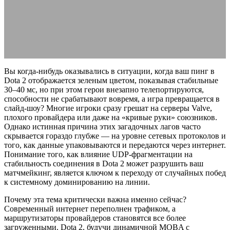
Dota 2
19.03.2026
АВТОР ANA_EDITOR
КОММЕНТАРИЕВ НЕТ
Вы когда-нибудь оказывались в ситуации, когда ваш пинг в
Dota 2 отображается зеленым цветом, показывая стабильные
30–40 мс, но при этом герои внезапно телепортируются,
способности не срабатывают вовремя, а игра превращается в
слайд-шоу? Многие игроки сразу грешат на серверы Valve,
плохого провайдера или даже на «кривые руки» союзников.
Однако истинная причина этих загадочных лагов часто
скрывается гораздо глубже — на уровне сетевых протоколов и
того, как данные упаковываются и передаются через интернет.
Понимание того, как влияние UDP-фрагментации на
стабильность соединения в Dota 2 может разрушить ваш
матчмейкинг, является ключом к переходу от случайных побед
к системному доминированию на линии.
Почему эта тема критически важна именно сейчас?
Современный интернет переполнен трафиком, а
маршрутизаторы провайдеров становятся все более
загруженными. Dota 2, будучи динамичной MOBA с