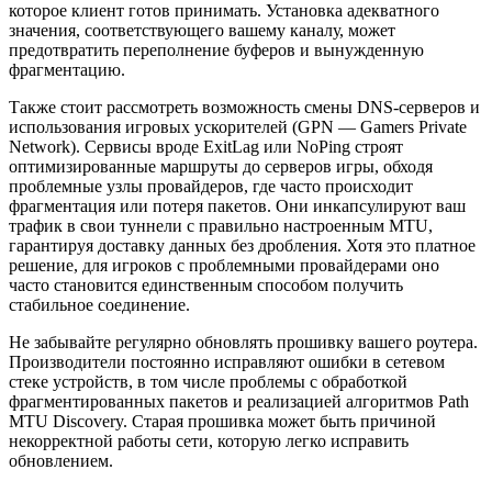
которое клиент готов принимать. Установка адекватного
значения, соответствующего вашему каналу, может
предотвратить переполнение буферов и вынужденную
фрагментацию.
Также стоит рассмотреть возможность смены DNS-серверов и
использования игровых ускорителей (GPN — Gamers Private
Network). Сервисы вроде ExitLag или NoPing строят
оптимизированные маршруты до серверов игры, обходя
проблемные узлы провайдеров, где часто происходит
фрагментация или потеря пакетов. Они инкапсулируют ваш
трафик в свои туннели с правильно настроенным MTU,
гарантируя доставку данных без дробления. Хотя это платное
решение, для игроков с проблемными провайдерами оно
часто становится единственным способом получить
стабильное соединение.
Не забывайте регулярно обновлять прошивку вашего роутера.
Производители постоянно исправляют ошибки в сетевом
стеке устройств, в том числе проблемы с обработкой
фрагментированных пакетов и реализацией алгоритмов Path
MTU Discovery. Старая прошивка может быть причиной
некорректной работы сети, которую легко исправить
обновлением.