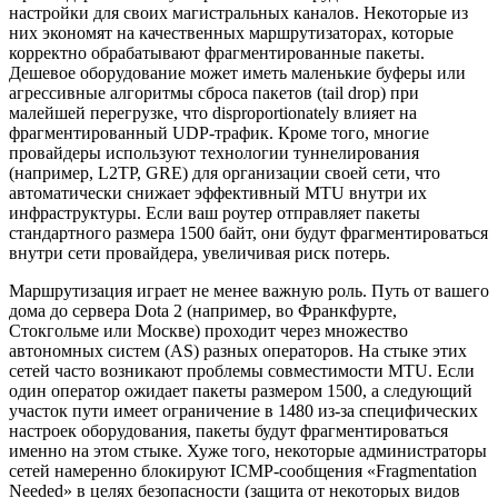
настройки для своих магистральных каналов. Некоторые из
них экономят на качественных маршрутизаторах, которые
корректно обрабатывают фрагментированные пакеты.
Дешевое оборудование может иметь маленькие буферы или
агрессивные алгоритмы сброса пакетов (tail drop) при
малейшей перегрузке, что disproportionately влияет на
фрагментированный UDP-трафик. Кроме того, многие
провайдеры используют технологии туннелирования
(например, L2TP, GRE) для организации своей сети, что
автоматически снижает эффективный MTU внутри их
инфраструктуры. Если ваш роутер отправляет пакеты
стандартного размера 1500 байт, они будут фрагментироваться
внутри сети провайдера, увеличивая риск потерь.
Маршрутизация играет не менее важную роль. Путь от вашего
дома до сервера Dota 2 (например, во Франкфурте,
Стокгольме или Москве) проходит через множество
автономных систем (AS) разных операторов. На стыке этих
сетей часто возникают проблемы совместимости MTU. Если
один оператор ожидает пакеты размером 1500, а следующий
участок пути имеет ограничение в 1480 из-за специфических
настроек оборудования, пакеты будут фрагментироваться
именно на этом стыке. Хуже того, некоторые администраторы
сетей намеренно блокируют ICMP-сообщения «Fragmentation
Needed» в целях безопасности (защита от некоторых видов