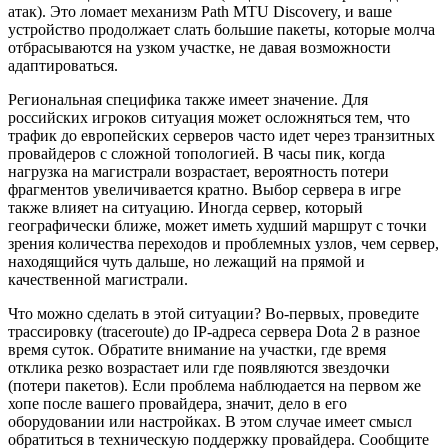
атак). Это ломает механизм Path MTU Discovery, и ваше
устройство продолжает слать большие пакеты, которые молча
отбрасываются на узком участке, не давая возможности
адаптироваться.
Региональная специфика также имеет значение. Для
российских игроков ситуация может осложняться тем, что
трафик до европейских серверов часто идет через транзитных
провайдеров с сложной топологией. В часы пик, когда
нагрузка на магистрали возрастает, вероятность потери
фрагментов увеличивается кратно. Выбор сервера в игре
также влияет на ситуацию. Иногда сервер, который
географически ближе, может иметь худший маршрут с точки
зрения количества переходов и проблемных узлов, чем сервер,
находящийся чуть дальше, но лежащий на прямой и
качественной магистрали.
Что можно сделать в этой ситуации? Во-первых, проведите
трассировку (traceroute) до IP-адреса сервера Dota 2 в разное
время суток. Обратите внимание на участки, где время
отклика резко возрастает или где появляются звездочки
(потери пакетов). Если проблема наблюдается на первом же
хопе после вашего провайдера, значит, дело в его
оборудовании или настройках. В этом случае имеет смысл
обратиться в техническую поддержку провайдера. Сообщите