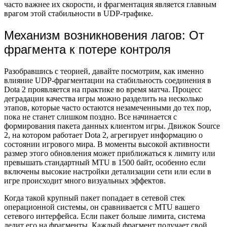
часто важнее их скорости, и фрагментация является главным
врагом этой стабильности в UDP-трафике.
Механизм возникновения лагов: От
фрагмента к потере контроля
Разобравшись с теорией, давайте посмотрим, как именно
влияние UDP-фрагментации на стабильность соединения в
Dota 2 проявляется на практике во время матча. Процесс
деградации качества игры можно разделить на несколько
этапов, которые часто остаются незамеченными до тех пор,
пока не станет слишком поздно. Все начинается с
формирования пакета данных клиентом игры. Движок Source
2, на котором работает Dota 2, агрегирует информацию о
состоянии игрового мира. В моменты высокой активности
размер этого обновления может приближаться к лимиту или
превышать стандартный MTU в 1500 байт, особенно если
включены высокие настройки детализации сети или если в
игре происходит много визуальных эффектов.
Когда такой крупный пакет попадает в сетевой стек
операционной системы, он сравнивается с MTU вашего
сетевого интерфейса. Если пакет больше лимита, система
делит его на фрагменты. Каждый фрагмент получает свой