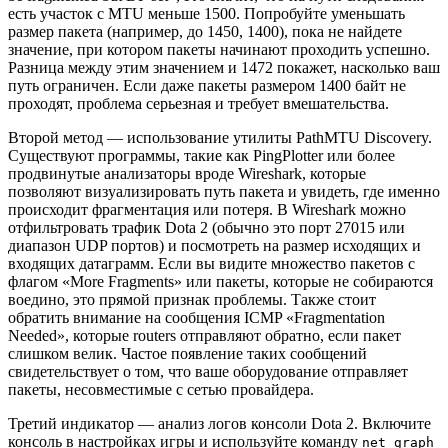
есть участок с MTU меньше 1500. Попробуйте уменьшать
размер пакета (например, до 1450, 1400), пока не найдете
значение, при котором пакеты начинают проходить успешно.
Разница между этим значением и 1472 покажет, насколько ваш
путь ограничен. Если даже пакеты размером 1400 байт не
проходят, проблема серьезная и требует вмешательства.
Второй метод — использование утилиты PathMTU Discovery.
Существуют программы, такие как PingPlotter или более
продвинутые анализаторы вроде Wireshark, которые
позволяют визуализировать путь пакета и увидеть, где именно
происходит фрагментация или потеря. В Wireshark можно
отфильтровать трафик Dota 2 (обычно это порт 27015 или
диапазон UDP портов) и посмотреть на размер исходящих и
входящих датаграмм. Если вы видите множество пакетов с
флагом «More Fragments» или пакеты, которые не собираются
воедино, это прямой признак проблемы. Также стоит
обратить внимание на сообщения ICMP «Fragmentation
Needed», которые routers отправляют обратно, если пакет
слишком велик. Частое появление таких сообщений
свидетельствует о том, что ваше оборудование отправляет
пакеты, несовместимые с сетью провайдера.
Третий индикатор — анализ логов консоли Dota 2. Включите
консоль в настройках игры и используйте команду
net_graph