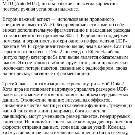
MTU (Auto MTU), но она работает не всегда корректно,
поэтому ручная установка надежнее.
Второй важный аспект — использование проводного
соединения вместо Wi-Fi. Беспроводные сети сами по себе
вносят дополнительную фрагментацию и накладные расходы
из-за особенностей протокола 802.11. Радиоканал подвержен
помехам, и вероятность потери одного из фрагментов UDP-
пакета в Wi-Fi среде значительно выше, чем в кабеле. Если вы
серьезно относитесь к Dota 2, переход на Ethernet-кабель
(витую пару) категории 5e или выше является обязательным
шагом. Это не только стабилизирует пинг, но и практически
исключает потери пакетов, связанные с радиоэфиром, сводя
на нет риски, связанные с фрагментацией.
Третий шаг — оптимизация настроек внутри самой Dota 2.
Хотя игра не позволяет напрямую управлять размером UDP-
пакетов, вы можете косвенно влиять на объем передаваемых
данных. Отключение лишних визуальных эффектов,
снижение качества частиц и отключение функций, требующих
частой синхронизации (например, богатые детали
ландшафта), могут уменьшить размер пакетов, генерируемых
клиентом. Используйте консольные команды для ограничения
скорости отправки данных, если ваш канал узкий. Команда
устанавливает максимальное количество бит в секунду,
rate