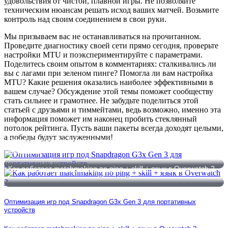
удовольствия от чистой, плавной игры. Не позволяйте
техническим нюансам решать исход ваших матчей. Возьмите
контроль над своим соединением в свои руки.
Мы призываем вас не останавливаться на прочитанном.
Проведите диагностику своей сети прямо сегодня, проверьте
настройки MTU и поэкспериментируйте с параметрами.
Поделитесь своим опытом в комментариях: сталкивались ли
вы с лагами при зеленом пинге? Помогла ли вам настройка
MTU? Какие решения оказались наиболее эффективными в
вашем случае? Обсуждение этой темы поможет сообществу
стать сильнее и грамотнее. Не забудьте поделиться этой
статьей с друзьями и тиммейтами, ведь возможно, именно эта
информация поможет им наконец пробить стеклянный
потолок рейтинга. Пусть ваши пакеты всегда доходят целыми,
а победы будут заслуженными!
Оптимизация игр под Snapdragon G3x Gen 3 для портативных
устройств
Как работает matchmaking по ping + skill + язык в Overwatch 2
Оптимизация игр под Snapdragon G3x Gen 3 для портативных
устройств