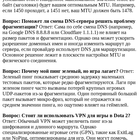
байт (заголовки) будет вашим оптимальным MTU. Например,
если 1450 проходит, а 1451 нет, ваш MTU должен быть 1478.
Вопрос: Поможет ли смена DNS-сервера решить проблему
фрагментации?
Ответ: Сама по себе смена DNS (например,
на Google DNS 8.8.8.8 или Cloudflare 1.1.1.1) не влияет на
размер пакетов и фрагментацию. Однако она может ускорить
разрешение доменных имен и иногда изменить маршрут до
сервера, если провайдер использует DNS для маршрутизации.
Основное решение лежит в плоскости настройки MTU и
физического соединения.
Вопрос: Почему мой пинг зеленый, но игра лагает?
Ответ:
Зеленый пинг показывает среднюю задержку маленьких
тестовых пакетов, которые редко фрагментируются. Лаги при
зеленом пинге часто вызваны потерей крупных игровых
UDP-пакетов из-за фрагментации. Один потерянный большой
пакет вызывает микро-фриз, который не отражается на
среднем значении пинга, но ощутимо влияет на геймплей.
Вопрос: Стоит ли использовать VPN для игры в Dota 2?
Ответ: Обычный VPN может увеличить пинг из-за
шифрования и длинного маршрута. Однако
специализированные игровые сети (GPN), такие как ExitLag
или NoPing, оптимизированы для игр. Они могут помочь,