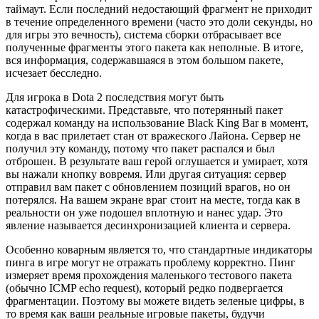
таймаут. Если последний недостающий фрагмент не приходит
в течение определенного времени (часто это доли секунды, но
для игры это вечность), система сборки отбрасывает все
полученные фрагменты этого пакета как неполные. В итоге,
вся информация, содержавшаяся в этом большом пакете,
исчезает бесследно.
Для игрока в Dota 2 последствия могут быть
катастрофическими. Представьте, что потерянный пакет
содержал команду на использование Black King Bar в момент,
когда в вас прилетает стан от вражеского Лайона. Сервер не
получил эту команду, потому что пакет распался и был
отброшен. В результате ваш герой оглушается и умирает, хотя
вы нажали кнопку вовремя. Или другая ситуация: сервер
отправил вам пакет с обновлением позиций врагов, но он
потерялся. На вашем экране враг стоит на месте, тогда как в
реальности он уже подошел вплотную и нанес удар. Это
явление называется десинхронизацией клиента и сервера.
Особенно коварным является то, что стандартные индикаторы
пинга в игре могут не отражать проблему корректно. Пинг
измеряет время прохождения маленького тестового пакета
(обычно ICMP echo request), который редко подвергается
фрагментации. Поэтому вы можете видеть зеленые цифры, в
то время как ваши реальные игровые пакеты, будучи