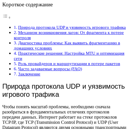
Короткое содержание
Природа протокола UDP и уязвимость игрового трафика
Механизм возникновения лагов: От фрагмента к потере
контроля
Диагностика проблемы: Как выявить фрагментацию в
домашних условиях
Практические решения: Настройка MTU и оптимизация
сети
Роль провайдеров и маршрутизации в потере пакетов
Часто задаваемые вопросы (FAQ)
Заключение
Природа протокола UDP и уязвимость
игрового трафика
Чтобы понять масштаб проблемы, необходимо сначала
разобраться в фундаментальных отличиях протоколов
передачи данных. Интернет работает на стеке протоколов
TCP/IP, где TCP (Transmission Control Protocol) и UDP (User
Datagram Protocol) являются двумя основными транспортными