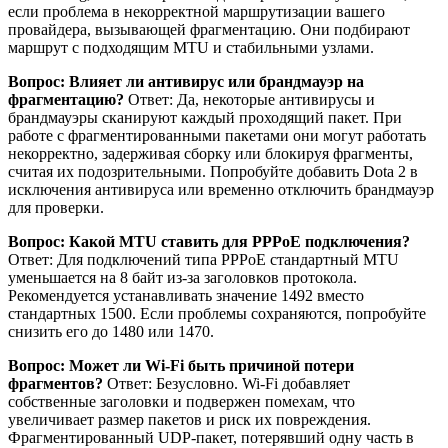
если проблема в некорректной маршрутизации вашего
провайдера, вызывающей фрагментацию. Они подбирают
маршрут с подходящим MTU и стабильными узлами.
Вопрос: Влияет ли антивирус или брандмауэр на
фрагментацию?
Ответ: Да, некоторые антивирусы и
брандмауэры сканируют каждый проходящий пакет. При
работе с фрагментированными пакетами они могут работать
некорректно, задерживая сборку или блокируя фрагменты,
считая их подозрительными. Попробуйте добавить Dota 2 в
исключения антивируса или временно отключить брандмауэр
для проверки.
Вопрос: Какой MTU ставить для PPPoE подключения?
Ответ: Для подключений типа PPPoE стандартный MTU
уменьшается на 8 байт из-за заголовков протокола.
Рекомендуется устанавливать значение 1492 вместо
стандартных 1500. Если проблемы сохраняются, попробуйте
снизить его до 1480 или 1470.
Вопрос: Может ли Wi-Fi быть причиной потери
фрагментов?
Ответ: Безусловно. Wi-Fi добавляет
собственные заголовки и подвержен помехам, что
увеличивает размер пакетов и риск их повреждения.
Фрагментированный UDP-пакет, потерявший одну часть в