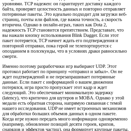
уровнями. TCP надежен: он гарантирует доставку каждого
байта, проверяет целостность данных и повторно отправляет
потерянные пакеты. Это идеально подходит для загрузки веб-
страниц, почты или файлов, где важна точность, а скорость
вторична. Однако в онлайн-играх, таких как Dota 2,
надежность TCP становится препятствием. Представьте, что
вы нажали кнопку использования Blink Dagger. Если этот
пакет потеряется, TCP начнет ждать его подтверждения и
повторной отправки, пока герой не телепортируется с
опозданием в полсекунды, что в условиях драки равносильно
смерти.
Именно поэтому разработчики игр выбирают UDP. Этот
протокол работает по принципу «отправил и забыл». Он не
ждет подтверждений и не перезапрашивает потерянные
данные. Если пакет с информацией о вашем движении
потерялся, игра просто пропускает этот кадр и ждет
следующий. Это обеспечивает минимальную задержку
(latency), что критично для шутеров и MOBА. Однако у этой
медали есть обратная сторона, напрямую связанная с темой
нашего исследования. UDP не имеет встроенных механизмов
для обработки больших объемов данных в одном пакете.
Когда игре нужно передать много информации одновременно
(например, обновление позиций десяти героев, крипов,
снарядов и эффектов частиц), она формирует крупные пакеты.