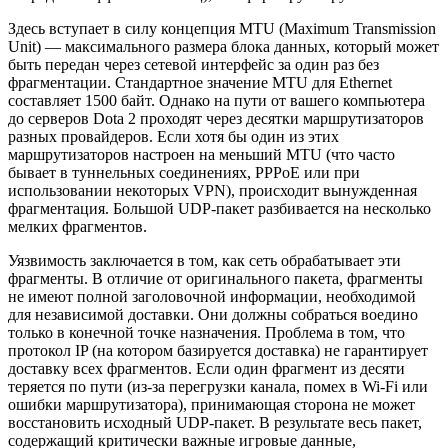
Здесь вступает в силу концепция MTU (Maximum Transmission
Unit) — максимального размера блока данных, который может
быть передан через сетевой интерфейс за один раз без
фрагментации. Стандартное значение MTU для Ethernet
составляет 1500 байт. Однако на пути от вашего компьютера
до серверов Dota 2 проходят через десятки маршрутизаторов
разных провайдеров. Если хотя бы один из этих
маршрутизаторов настроен на меньший MTU (что часто
бывает в туннельных соединениях, PPPoE или при
использовании некоторых VPN), происходит вынужденная
фрагментация. Большой UDP-пакет разбивается на несколько
мелких фрагментов.
Уязвимость заключается в том, как сеть обрабатывает эти
фрагменты. В отличие от оригинального пакета, фрагменты
не имеют полной заголовочной информации, необходимой
для независимой доставки. Они должны собраться воедино
только в конечной точке назначения. Проблема в том, что
протокол IP (на котором базируется доставка) не гарантирует
доставку всех фрагментов. Если один фрагмент из десяти
теряется по пути (из-за перегрузки канала, помех в Wi-Fi или
ошибки маршрутизатора), принимающая сторона не может
восстановить исходный UDP-пакет. В результате весь пакет,
содержащий критически важные игровые данные,