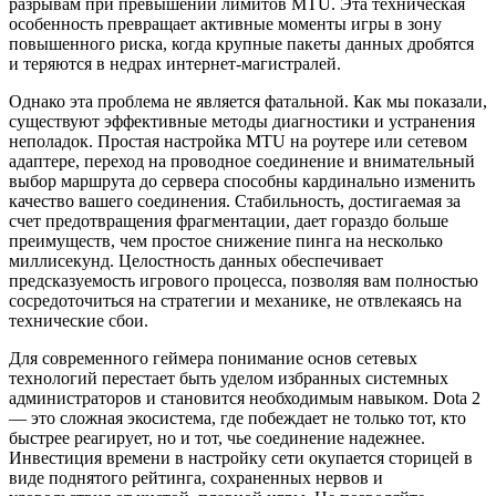
разрывам при превышении лимитов MTU. Эта техническая
особенность превращает активные моменты игры в зону
повышенного риска, когда крупные пакеты данных дробятся
и теряются в недрах интернет-магистралей.
Однако эта проблема не является фатальной. Как мы показали,
существуют эффективные методы диагностики и устранения
неполадок. Простая настройка MTU на роутере или сетевом
адаптере, переход на проводное соединение и внимательный
выбор маршрута до сервера способны кардинально изменить
качество вашего соединения. Стабильность, достигаемая за
счет предотвращения фрагментации, дает гораздо больше
преимуществ, чем простое снижение пинга на несколько
миллисекунд. Целостность данных обеспечивает
предсказуемость игрового процесса, позволяя вам полностью
сосредоточиться на стратегии и механике, не отвлекаясь на
технические сбои.
Для современного геймера понимание основ сетевых
технологий перестает быть уделом избранных системных
администраторов и становится необходимым навыком. Dota 2
— это сложная экосистема, где побеждает не только тот, кто
быстрее реагирует, но и тот, чье соединение надежнее.
Инвестиция времени в настройку сети окупается сторицей в
виде поднятого рейтинга, сохраненных нервов и