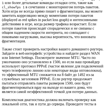
или более детальные команды отладки сети, такие как
1
в сочетании с мониторингом потерь пакетов.
cl_showfps 1
Хотя игра не всегда прямо пишет о фрагментации, вы можете
заметить корреляцию между моментами потери пакетов
(displayed as red spikes in packet loss graph) и интенсивными
действиями в игре, когда размер трафика возрастает. Если
потери пакетов происходят спорадически и не связаны с
общим падением скорости интернета, но совпадают с
пиковыми нагрузками, высока вероятность, что виновата
фрагментация.
Также стоит проверить настройки вашего домашнего роутера.
Зайдите в веб-интерфейс устройства и найдите раздел WAN
или Internet Settings. Посмотрите значение MTU. Часто по
умолчанию оно установлено в 1500, но если ваш провайдер
использует протокол PPPoE (частое явление для подключений
через телефонную линию или некоторые виды оптоволокна),
то эффективный MTU снижается на 8 байт до 1492 из-за
служебных заголовков PPPoE. Если роутер продолжает
пытаться отправлять пакеты размером 1500, они будут
фрагментироваться ngay на выходе из вашего дома, что
является самой неэффективной точкой для потери данных.
Комплексная диагностика должна включать проверку как
локальной сети, так и пути до сервера. Проведите тесты в