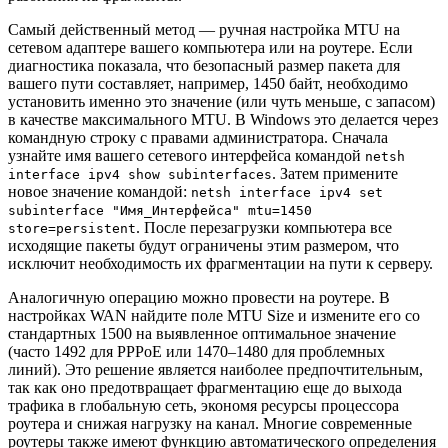
Самый действенный метод — ручная настройка MTU на
сетевом адаптере вашего компьютера или на роутере. Если
диагностика показала, что безопасный размер пакета для
вашего пути составляет, например, 1450 байт, необходимо
установить именно это значение (или чуть меньше, с запасом)
в качестве максимального MTU. В Windows это делается через
командную строку с правами администратора. Сначала
узнайте имя вашего сетевого интерфейса командой
netsh
. Затем примените
interface ipv4 show subinterfaces
новое значение командой:
netsh interface ipv4 set
subinterface "Имя_Интерфейса" mtu=1450
. После перезагрузки компьютера все
store=persistent
исходящие пакеты будут ограничены этим размером, что
исключит необходимость их фрагментации на пути к серверу.
Аналогичную операцию можно провести на роутере. В
настройках WAN найдите поле MTU Size и измените его со
стандартных 1500 на выявленное оптимальное значение
(часто 1492 для PPPoE или 1470–1480 для проблемных
линий). Это решение является наиболее предпочтительным,
так как оно предотвращает фрагментацию еще до выхода
трафика в глобальную сеть, экономя ресурсы процессора
роутера и снижая нагрузку на канал. Многие современные
роутеры также имеют функцию автоматического определения