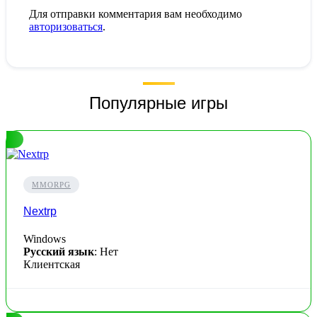
Для отправки комментария вам необходимо
авторизоваться
.
Популярные игры
MMORPG
Nextrp
Windows
Русский язык
: Нет
Клиентская