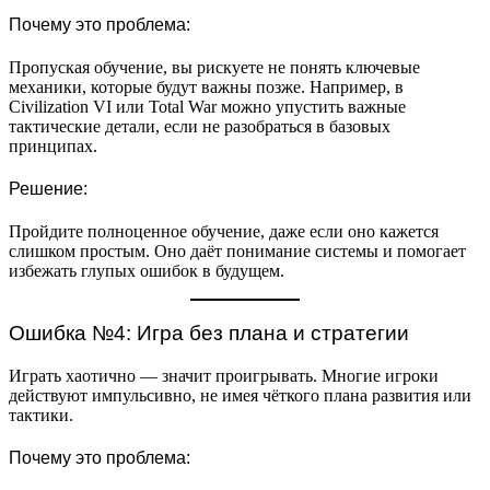
Почему это проблема:
Пропуская обучение, вы рискуете не понять ключевые
механики, которые будут важны позже. Например, в
Civilization VI или Total War можно упустить важные
тактические детали, если не разобраться в базовых
принципах.
Решение:
Пройдите полноценное обучение, даже если оно кажется
слишком простым. Оно даёт понимание системы и помогает
избежать глупых ошибок в будущем.
Ошибка №4: Игра без плана и стратегии
Играть хаотично — значит проигрывать. Многие игроки
действуют импульсивно, не имея чёткого плана развития или
тактики.
Почему это проблема: