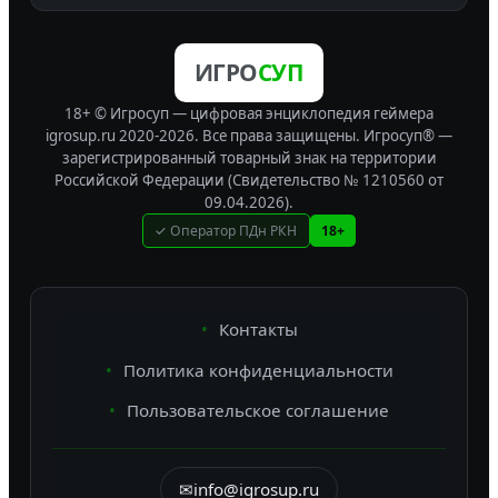
ИГРО
СУП
18+ © Игросуп — цифровая энциклопедия геймера
igrosup.ru 2020-2026. Все права защищены.
Игросуп® —
зарегистрированный товарный знак на территории
Российской Федерации (Свидетельство № 1210560 от
09.04.2026).
✓ Оператор ПДн РКН
18+
Контакты
Политика конфиденциальности
Пользовательское соглашение
✉
info@igrosup.ru