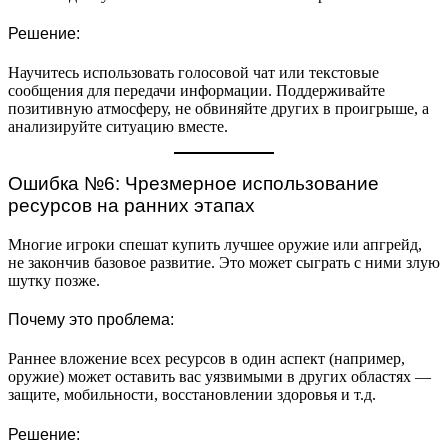
Решение:
Научитесь использовать голосовой чат или текстовые
сообщения для передачи информации. Поддерживайте
позитивную атмосферу, не обвиняйте других в проигрыше, а
анализируйте ситуацию вместе.
Ошибка №6: Чрезмерное использование
ресурсов на ранних этапах
Многие игроки спешат купить лучшее оружие или апгрейд,
не закончив базовое развитие. Это может сыграть с ними злую
шутку позже.
Почему это проблема:
Раннее вложение всех ресурсов в один аспект (например,
оружие) может оставить вас уязвимыми в других областях —
защите, мобильности, восстановлении здоровья и т.д.
Решение: