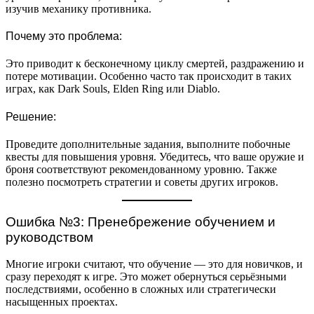
изучив механику противника.
Почему это проблема:
Это приводит к бесконечному циклу смертей, раздражению и
потере мотивации. Особенно часто так происходит в таких
играх, как Dark Souls, Elden Ring или Diablo.
Решение:
Проведите дополнительные задания, выполните побочные
квесты для повышения уровня. Убедитесь, что ваше оружие и
броня соответствуют рекомендованному уровню. Также
полезно посмотреть стратегии и советы других игроков.
Ошибка №3: Пренебрежение обучением и
руководством
Многие игроки считают, что обучение — это для новичков, и
сразу переходят к игре. Это может обернуться серьёзными
последствиями, особенно в сложных или стратегически
насыщенных проектах.