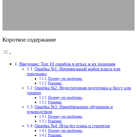
15.06.2025
АВТОР ANA_EDITOR
КОММЕНТАРИЕВ НЕТ
Короткое содержание
Введение: Топ 10 ошибок в играх и их решения
Ошибка №1: Неправильный выбор класса или
персонажа
Почему это проблема:
Решение:
Ошибка №2: Недостаточная подготовка к боссу или
уровню
Почему это проблема:
Решение:
Ошибка №3: Пренебрежение обучением и
руководством
Почему это проблема:
Решение:
Ошибка №4: Игра без плана и стратегии
Почему это проблема:
Решение: