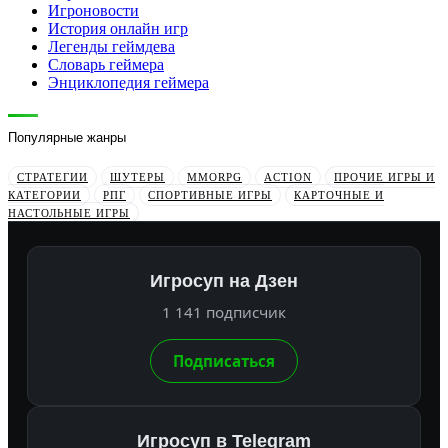
Игроновости
История онлайн игр
Легенды геймдева
Словарь геймера
Энциклопедия геймера
Популярные жанры
СТРАТЕГИИ
ШУТЕРЫ
MMORPG
ACTION
ПРОЧИЕ ИГРЫ И
КАТЕГОРИИ
РПГ
СПОРТИВНЫЕ ИГРЫ
КАРТОЧНЫЕ И
НАСТОЛЬНЫЕ ИГРЫ
Игросуп на Дзен
1 141 подписчик
Подписаться
Игросуп в Telegram