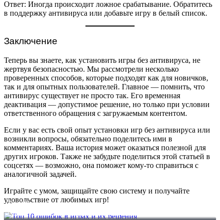
Ответ: Иногда происходит ложное срабатывание. Обратитесь
в поддержку антивируса или добавьте игру в белый список.
Заключение
Теперь вы знаете, как установить игры без антивируса, не
жертвуя безопасностью. Мы рассмотрели несколько
проверенных способов, которые подходят как для новичков,
так и для опытных пользователей. Главное — помнить, что
антивирус существует не просто так. Его временная
деактивация — допустимое решение, но только при условии
ответственного обращения с загружаемым контентом.
Если у вас есть свой опыт установки игр без антивируса или
возникли вопросы, обязательно поделитесь ими в
комментариях. Ваша история может оказаться полезной для
других игроков. Также не забудьте поделиться этой статьей в
соцсетях — возможно, она поможет кому-то справиться с
аналогичной задачей.
Играйте с умом, защищайте свою систему и получайте
удовольствие от любимых игр!
Топ 10 ошибок в играх и их решения
Почему стоит попробовать браузерные онлайн-игры