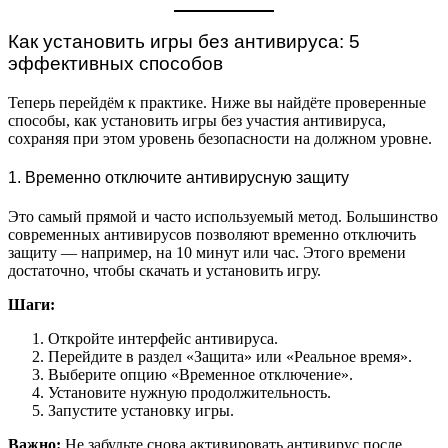
Как установить игры без антивируса: 5
эффективных способов
Теперь перейдём к практике. Ниже вы найдёте проверенные
способы, как установить игры без участия антивируса,
сохраняя при этом уровень безопасности на должном уровне.
1. Временно отключите антивирусную защиту
Это самый прямой и часто используемый метод. Большинство
современных антивирусов позволяют временно отключить
защиту — например, на 10 минут или час. Этого времени
достаточно, чтобы скачать и установить игру.
Шаги:
Откройте интерфейс антивируса.
Перейдите в раздел «Защита» или «Реальное время».
Выберите опцию «Временное отключение».
Установите нужную продолжительность.
Запустите установку игры.
Важно:
Не забудьте снова активировать антивирус после