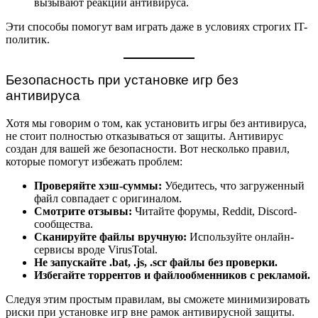
вызывают реакции антивируса.
Эти способы помогут вам играть даже в условиях строгих IT-
политик.
Безопасность при установке игр без
антивируса
Хотя мы говорим о том, как установить игры без антивируса,
не стоит полностью отказываться от защиты. Антивирус
создан для вашей же безопасности. Вот несколько правил,
которые помогут избежать проблем:
Проверяйте хэш-суммы:
Убедитесь, что загруженный
файл совпадает с оригиналом.
Смотрите отзывы:
Читайте форумы, Reddit, Discord-
сообщества.
Сканируйте файлы вручную:
Используйте онлайн-
сервисы вроде VirusTotal.
Не запускайте .bat, .js, .scr файлы без проверки.
Избегайте торрентов и файлообменников с рекламой.
Следуя этим простым правилам, вы сможете минимизировать
риски при установке игр вне рамок антивирусной защиты.