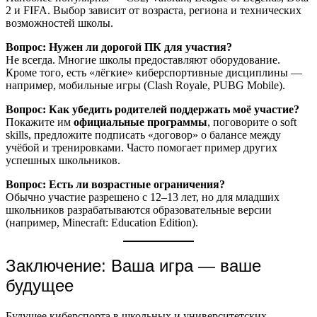
2 и FIFA. Выбор зависит от возраста, региона и технических
возможностей школы.
Вопрос: Нужен ли дорогой ПК для участия?
Не всегда. Многие школы предоставляют оборудование.
Кроме того, есть «лёгкие» киберспортивные дисциплины —
например, мобильные игры (Clash Royale, PUBG Mobile).
Вопрос: Как убедить родителей поддержать моё участие?
Покажите им
официальные программы
, поговорите о soft
skills, предложите подписать «договор» о балансе между
учёбой и тренировками. Часто помогает пример других
успешных школьников.
Вопрос: Есть ли возрастные ограничения?
Обычно участие разрешено с 12–13 лет, но для младших
школьников разрабатываются образовательные версии
(например, Minecraft: Education Edition).
Заключение: Ваша игра — ваше
будущее
Будущее киберспорта в школьных и университетских