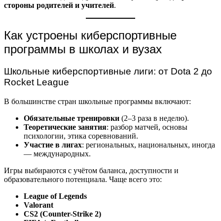
стороны родителей и учителей
.
Как устроены киберспортивные
программы в школах и вузах
Школьные киберспортивные лиги: от Dota 2 до
Rocket League
В большинстве стран школьные программы включают:
Обязательные тренировки
(2–3 раза в неделю).
Теоретические занятия
: разбор матчей, основы
психологии, этика соревнований.
Участие в лигах
: региональных, национальных, иногда
— международных.
Игры выбираются с учётом баланса, доступности и
образовательного потенциала. Чаще всего это:
League of Legends
Valorant
CS2 (Counter-Strike 2)