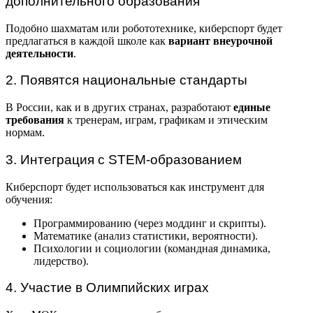
дополнительного образования
Подобно шахматам или робототехнике, киберспорт будет
предлагаться в каждой школе как
вариант внеурочной
деятельности
.
2. Появятся национальные стандарты
В России, как и в других странах, разработают
единые
требования
к тренерам, играм, графикам и этическим
нормам.
3. Интеграция с STEM-образованием
Киберспорт будет использоваться как инструмент для
обучения:
Программированию (через моддинг и скрипты).
Математике (анализ статистики, вероятности).
Психологии и социологии (командная динамика,
лидерство).
4. Участие в Олимпийских играх