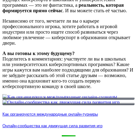
программах — это не фантастика, а
реальность, которая
формируется прямо сейчас
. И вы можете стать её частью.
Независимо от того, мечтаете ли вы о карьере
профессионального игрока, хотите работать в игровой
индустрии или просто ищете способ развиваться через
любимое увлечение — киберспорт в образовании открывает
двери.
А вы готовы к этому будущему?
Поделитесь в комментариях: участвуете ли вы в школьных
или университетских киберспортивных программах? Какие
игры кажутся вам наиболее подходящими для образования? И
не забудьте рассказать об этой статье друзьям — возможно,
именно она вдохновит кого-то создать первую
киберспортивную команду в своей школе.
Как организуются международные онлайн-турниры
Онлайн-сообщества как движущая сила развития игр
Как организуются международные онлайн-турниры
Онлайн-сообщества как движущая сила развития игр