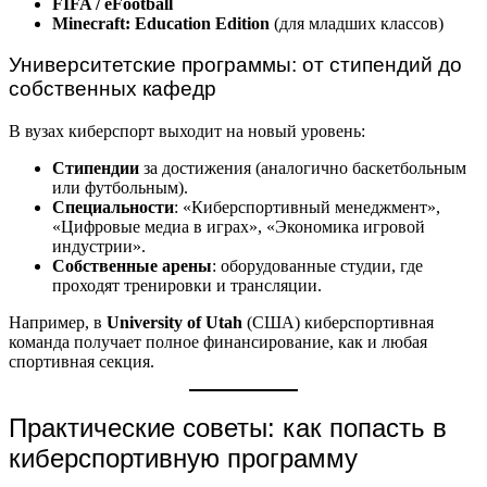
FIFA / eFootball
Minecraft: Education Edition
(для младших классов)
Университетские программы: от стипендий до
собственных кафедр
В вузах киберспорт выходит на новый уровень:
Стипендии
за достижения (аналогично баскетбольным
или футбольным).
Специальности
: «Киберспортивный менеджмент»,
«Цифровые медиа в играх», «Экономика игровой
индустрии».
Собственные арены
: оборудованные студии, где
проходят тренировки и трансляции.
Например, в
University of Utah
(США) киберспортивная
команда получает полное финансирование, как и любая
спортивная секция.
Практические советы: как попасть в
киберспортивную программу