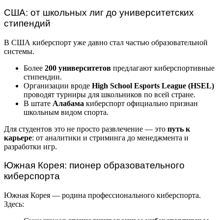
США: от школьных лиг до университетских
стипендий
В США киберспорт уже давно стал частью образовательной
системы.
Более
200 университетов
предлагают киберспортивные
стипендии.
Организации вроде
High School Esports League (HSEL)
проводят турниры для школьников по всей стране.
В штате
Алабама
киберспорт официально признан
школьным видом спорта.
Для студентов это не просто развлечение — это
путь к
карьере
: от аналитики и стриминга до менеджмента и
разработки игр.
Южная Корея: пионер образовательного
киберспорта
Южная Корея — родина профессионального киберспорта.
Здесь: