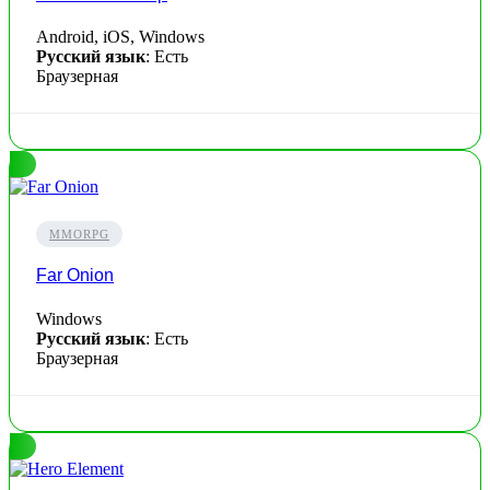
Android, iOS, Windows
Русский язык
: Есть
Браузерная
MMORPG
Far Onion
Windows
Русский язык
: Есть
Браузерная