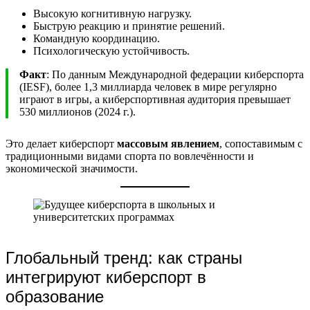
Высокую когнитивную нагрузку.
Быструю реакцию и принятие решений.
Командную координацию.
Психологическую устойчивость.
Факт
: По данным Международной федерации киберспорта
(IESF), более 1,3 миллиарда человек в мире регулярно
играют в игры, а киберспортивная аудитория превышает
530 миллионов (2024 г.).
Это делает киберспорт
массовым явлением
, сопоставимым с
традиционными видами спорта по вовлечённости и
экономической значимости.
Глобальный тренд: как страны
интегрируют киберспорт в
образование