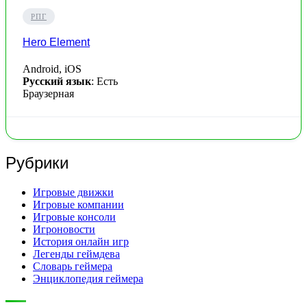
РПГ
Hero Element
Android, iOS
Русский язык
: Есть
Браузерная
Рубрики
Игровые движки
Игровые компании
Игровые консоли
Игроновости
История онлайн игр
Легенды геймдева
Словарь геймера
Энциклопедия геймера