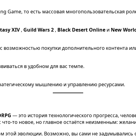
aying Game, то есть массовая многопользовательская рол
ntasy XIV
,
Guild Wars 2
,
Black Desert Online
и
New Worl
 с возможностью покупки дополнительного контента ил
виваться в удобном для вас темпе.
тратегическому мышлению и управлению ресурсами.
MORPG
— это история технологического прогресса, чело
что-то новое, но главное остаётся неизменным: желани
ом этой эволюции. Возможно, вы сами не задумывались 