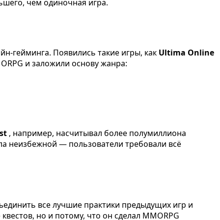
ьшего, чем одиночная игра.
йн-гейминга. Появились такие игры, как
Ultima Online
MORPG и заложили основу жанра:
st
, например, насчитывал более полумиллиона
ла неизбежной — пользователи требовали всё
объединить все лучшие практики предыдущих игр и
 квестов, но и потому, что он сделал MMORPG