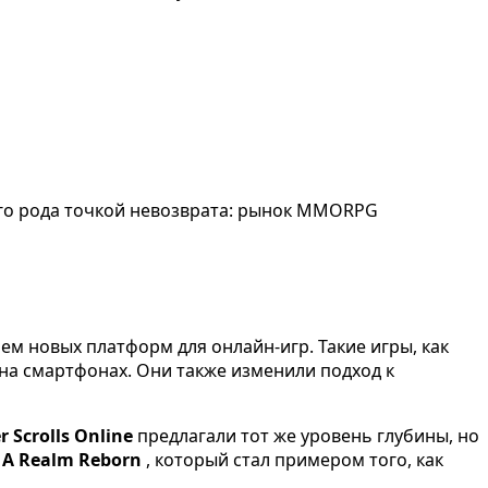
его рода точкой невозврата: рынок MMORPG
м новых платформ для онлайн-игр. Такие игры, как
и на смартфонах. Они также изменили подход к
r Scrolls Online
предлагали тот же уровень глубины, но
: A Realm Reborn
, который стал примером того, как