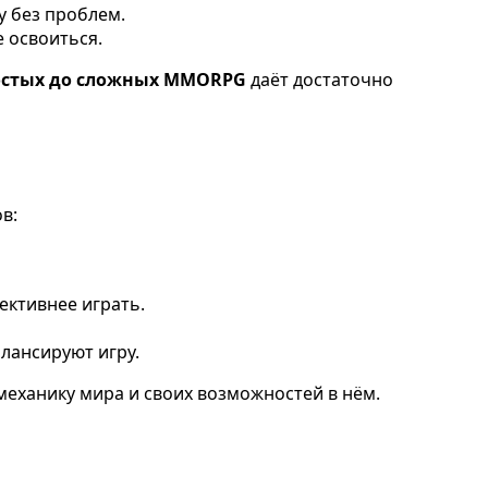
у без проблем.
е освоиться.
ростых до сложных MMORPG
даёт достаточно
в:
ективнее играть.
лансируют игру.
механику мира и своих возможностей в нём.