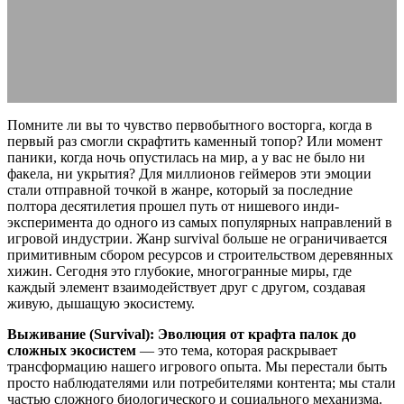
экосистем
17.05.2026
АВТОР ANA_EDITOR
КОММЕНТАРИЕВ НЕТ
Помните ли вы то чувство первобытного восторга, когда в
первый раз смогли скрафтить каменный топор? Или момент
паники, когда ночь опустилась на мир, а у вас не было ни
факела, ни укрытия? Для миллионов геймеров эти эмоции
стали отправной точкой в жанре, который за последние
полтора десятилетия прошел путь от нишевого инди-
эксперимента до одного из самых популярных направлений в
игровой индустрии. Жанр survival больше не ограничивается
примитивным сбором ресурсов и строительством деревянных
хижин. Сегодня это глубокие, многогранные миры, где
каждый элемент взаимодействует друг с другом, создавая
живую, дышащую экосистему.
Выживание (Survival): Эволюция от крафта палок до
сложных экосистем
— это тема, которая раскрывает
трансформацию нашего игрового опыта. Мы перестали быть
просто наблюдателями или потребителями контента; мы стали
частью сложного биологического и социального механизма.