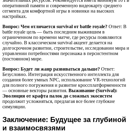
значительных ресурсов. Рекомендуется иметь минимум 16 ГБ
оперативной памяти и современную видеокарту среднего
сегмента для комфортной игры в новинки на высоких
настройках.
Вопрос: Чем отличается survival от battle royale?
Ответ: В
battle royale цель — быть последним выжившим в
ограниченном по времени матче, где ресурсы появляются
случайно. В классическом survival акцент делается на
долгосрочном развитии, строительстве, исследовании мира и
управлении потребностями персонажа в персистентном
(постоянном) мире.
Вопрос: Будет ли жанр развиваться дальше?
Ответ:
Безусловно. Интеграция искусственного интеллекта для
создания более умных NPC, использование VR-технологий
для полного погружения и развитие кроссплатформенности
— основные векторы развития.
Выживание (Survival):
Эволюция от крафта палок до сложных экосистем
продолжит усложняться, предлагая все более глубокие
симуляции.
Заключение: Будущее за глубиной
и взаимосвязями