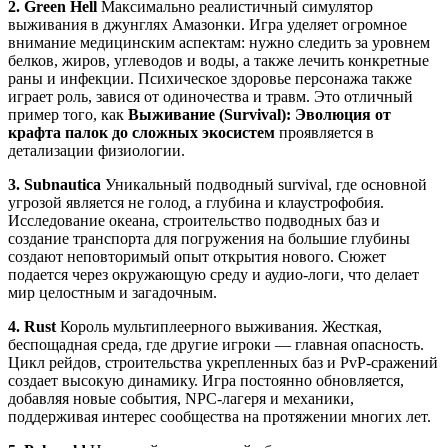
2. Green Hell
Максимально реалистичный симулятор
выживания в джунглях Амазонки. Игра уделяет огромное
внимание медицинским аспектам: нужно следить за уровнем
белков, жиров, углеводов и воды, а также лечить конкретные
раны и инфекции. Психическое здоровье персонажа также
играет роль, завися от одиночества и травм. Это отличный
пример того, как
Выживание (Survival): Эволюция от
крафта палок до сложных экосистем
проявляется в
детализации физиологии.
3. Subnautica
Уникальный подводный survival, где основной
угрозой является не голод, а глубина и клаустрофобия.
Исследование океана, строительство подводных баз и
создание транспорта для погружения на большие глубины
создают неповторимый опыт открытия нового. Сюжет
подается через окружающую среду и аудио-логи, что делает
мир целостным и загадочным.
4. Rust
Король мультиплеерного выживания. Жесткая,
беспощадная среда, где другие игроки — главная опасность.
Цикл рейдов, строительства укрепленных баз и PvP-сражений
создает высокую динамику. Игра постоянно обновляется,
добавляя новые события, NPC-лагеря и механики,
поддерживая интерес сообщества на протяжении многих лет.