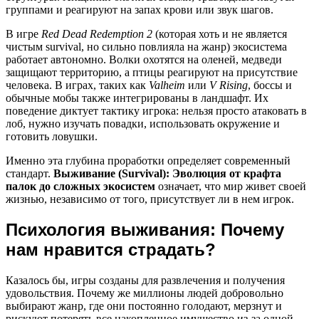
группами и реагируют на запах крови или звук шагов.
В игре
Red Dead Redemption 2
(которая хоть и не является
чистым survival, но сильно повлияла на жанр) экосистема
работает автономно. Волки охотятся на оленей, медведи
защищают территорию, а птицы реагируют на присутствие
человека. В играх, таких как
Valheim
или
V Rising
, боссы и
обычные мобы также интегрированы в ландшафт. Их
поведение диктует тактику игрока: нельзя просто атаковать в
лоб, нужно изучать повадки, использовать окружение и
готовить ловушки.
Именно эта глубина проработки определяет современный
стандарт.
Выживание (Survival): Эволюция от крафта
палок до сложных экосистем
означает, что мир живет своей
жизнью, независимо от того, присутствует ли в нем игрок.
Психология выживания: Почему
нам нравится страдать?
Казалось бы, игры созданы для развлечения и получения
удовольствия. Почему же миллионы людей добровольно
выбирают жанр, где они постоянно голодают, мерзнут и
рискуют потерять все накопленное имущество из-за одной