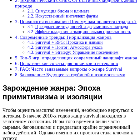
Технологический скачок: От статичных моделей к живой
природе
Симуляция биома и климата
Искусственный интеллект фауны
Психология выживания: Почему нам нравится страдать?
Преодоление трудностей и дофаминовая награда
Эффект владения и эмоциональная привязанность
Современные тренды: Гибридизация жанров
Survival + RPG: Прокачка и навыки
Survival + Horror: Атмосфера ужаса
Survival + Strategy: Управление поселением
Топ-5 игр, определяющих современный ландшафт жанра
Практические советы для новичков и ветеранов
FAQ: Часто задаваемые вопросы о жанре Survival
Заключение: Будущее за глубиной и взаимосвязями
Зарождение жанра: Эпоха
примитивизма и изоляции
Чтобы оценить масштаб изменений, необходимо вернуться к
истокам. В начале 2010-х годов жанр survival находился в
зачаточном состоянии. Игры того времени были часто
сырыми, багованными и предлагали крайне ограниченный
набор действий. Однако именно их простота стала ключом к
успеху.