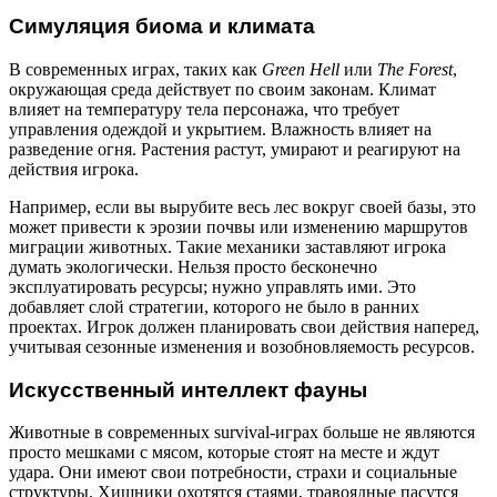
Симуляция биома и климата
В современных играх, таких как
Green Hell
или
The Forest
,
окружающая среда действует по своим законам. Климат
влияет на температуру тела персонажа, что требует
управления одеждой и укрытием. Влажность влияет на
разведение огня. Растения растут, умирают и реагируют на
действия игрока.
Например, если вы вырубите весь лес вокруг своей базы, это
может привести к эрозии почвы или изменению маршрутов
миграции животных. Такие механики заставляют игрока
думать экологически. Нельзя просто бесконечно
эксплуатировать ресурсы; нужно управлять ими. Это
добавляет слой стратегии, которого не было в ранних
проектах. Игрок должен планировать свои действия наперед,
учитывая сезонные изменения и возобновляемость ресурсов.
Искусственный интеллект фауны
Животные в современных survival-играх больше не являются
просто мешками с мясом, которые стоят на месте и ждут
удара. Они имеют свои потребности, страхи и социальные
структуры. Хищники охотятся стаями, травоядные пасутся