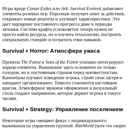
Игры вроде
Conan Exiles
или
Ark: Survival Evolved
добавляют
элементы ролевых игр. Персонаж получает опыт за действия,
открывает новые рецепты и улучшает характеристики. Это
дает ощущение постоянного прогресса даже в периоды
затишья. Система крафта усложняется: теперь нужно не
просто найти ресурсы, но и изучить технологию, построить
специальную станцию и потратить очки навыков.
Survival + Horror: Атмосфера ужаса
Проекты
The Forest
и
Sons of the Forest
успешно интегрируют
хоррор-элементы. Выживание здесь осложнено не только
голодом, но и постоянным страхом перед неизвестностью.
Каннибалы изучают поведение игрока, строят свои лагеря и
нападают организованно. Темнота становится настоящим
врагом. Атмосферное звуковое оформление и визуальный
стиль создают напряжение, которое держит игрока в тонусе
часами.
Survival + Strategy: Управление поселением
Некоторые игры смещают фокус с индивидуального
выживания на управление группой.
RimWorld
(хотя это скорее