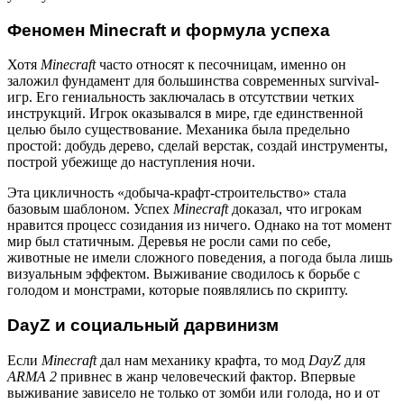
Феномен Minecraft и формула успеха
Хотя
Minecraft
часто относят к песочницам, именно он
заложил фундамент для большинства современных survival-
игр. Его гениальность заключалась в отсутствии четких
инструкций. Игрок оказывался в мире, где единственной
целью было существование. Механика была предельно
простой: добудь дерево, сделай верстак, создай инструменты,
построй убежище до наступления ночи.
Эта цикличность «добыча-крафт-строительство» стала
базовым шаблоном. Успех
Minecraft
доказал, что игрокам
нравится процесс созидания из ничего. Однако на тот момент
мир был статичным. Деревья не росли сами по себе,
животные не имели сложного поведения, а погода была лишь
визуальным эффектом. Выживание сводилось к борьбе с
голодом и монстрами, которые появлялись по скрипту.
DayZ и социальный дарвинизм
Если
Minecraft
дал нам механику крафта, то мод
DayZ
для
ARMA 2
привнес в жанр человеческий фактор. Впервые
выживание зависело не только от зомби или голода, но и от