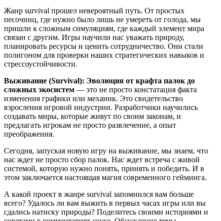
Жанр survival прошел невероятный путь. От простых
песочниц, где нужно было лишь не умереть от голода, мы
пришли к сложным симуляциям, где каждый элемент мира
связан с другим. Игры научили нас уважать природу,
планировать ресурсы и ценить сотрудничество. Они стали
полигоном для проверки наших стратегических навыков и
стрессоустойчивости.
Выживание (Survival): Эволюция от крафта палок до
сложных экосистем
— это не просто констатация факта
изменения графики или механик. Это свидетельство
взросления игровой индустрии. Разработчики научились
создавать миры, которые живут по своим законам, и
предлагать игрокам не просто развлечение, а опыт
преображения.
Сегодня, запуская новую игру на выживание, мы знаем, что
нас ждет не просто сбор палок. Нас ждет встреча с живой
системой, которую нужно понять, принять и победить. И в
этом заключается настоящая магия современного гейминга.
А какой проект в жанре survival запомнился вам больше
всего? Удалось ли вам выжить в первых часах игры или вы
сдались натиску природы? Поделитесь своими историями и
советами в комментариях ниже. Обсуждение темы