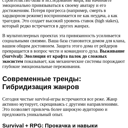
строительство базы и исследование мира, вы начинаете
эмоционально привязываться к своему аватару и его
достижениям. Потеря прогресса (например, смерть в
хардкорном режиме) воспринимается не как неудача, а как
трагедия. Это создает высокий уровень ставок (high stakes),
который редко встречается в других жанрах.
В мультиплеерных проектах эта привязанность усиливается
социальными связями. Ваша база становится домом для клана,
вашим общим достоянием. Защита этого дома от рейдеров
превращается в вопрос чести и командного духа.
Выживание
(Survival): Эволюция от крафта палок до сложных
экосистем
показывает, как механические системы порождают
глубокие эмоциональные переживания.
Современные тренды:
Гибридизация жанров
Сегодня чистые survival-игры встречаются все реже. Жанр
активно мутирует, скрещиваясь с другими направлениями.
Это позволяет привлечь более широкую аудиторию и
предложить уникальный опыт.
Survival + RPG: Прокачка и навыки