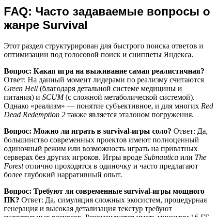
FAQ: Часто задаваемые вопросы о
жанре Survival
Этот раздел структурирован для быстрого поиска ответов и
оптимизации под голосовой поиск и сниппеты Яндекса.
Вопрос: Какая игра на выживание самая реалистичная?
Ответ: На данный момент лидерами по реализму считаются
Green Hell
(благодаря детальной системе медицины и
питания) и
SCUM
(с сложной метаболической системой).
Однако «реализм» — понятие субъективное, и для многих
Red
Dead Redemption 2
также является эталоном погружения.
Вопрос: Можно ли играть в survival-игры соло?
Ответ: Да,
большинство современных проектов имеют полноценный
одиночный режим или возможность играть на приватных
серверах без других игроков. Игры вроде
Subnautica
или
The
Forest
отлично проходятся в одиночку и часто предлагают
более глубокий нарративный опыт.
Вопрос: Требуют ли современные survival-игры мощного
ПК?
Ответ: Да, симуляция сложных экосистем, процедурная
генерация и высокая детализация текстур требуют