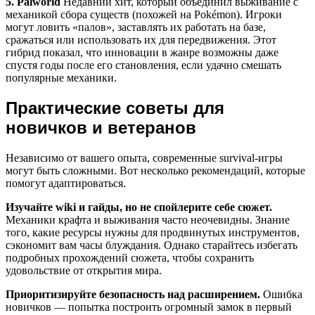
5. Palworld
Недавний хит, который объединил выживание с
механикой сбора существ (похожей на Pokémon). Игроки
могут ловить «палов», заставлять их работать на базе,
сражаться или использовать их для передвижения. Этот
гибрид показал, что инновации в жанре возможны даже
спустя годы после его становления, если удачно смешать
популярные механики.
Практические советы для
новичков и ветеранов
Независимо от вашего опыта, современные survival-игры
могут быть сложными. Вот несколько рекомендаций, которые
помогут адаптироваться.
Изучайте wiki и гайды, но не спойлерите себе сюжет.
Механики крафта и выживания часто неочевидны. Знание
того, какие ресурсы нужны для продвинутых инструментов,
сэкономит вам часы блуждания. Однако старайтесь избегать
подробных прохождений сюжета, чтобы сохранить
удовольствие от открытия мира.
Приоритизируйте безопасность над расширением.
Ошибка
новичков — попытка построить огромный замок в первый