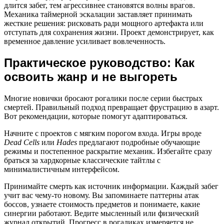
длится забег, тем агрессивнее становятся волны врагов.
Механика таймерной эскалации заставляет принимать
жесткие решения: рисковать ради мощного артефакта или
отступать для сохранения жизни. Проект демонстрирует, как
временное давление усиливает вовлеченность.
Практическое руководство: Как
освоить жанр и не выгореть
Многие новички бросают рогалики после серии быстрых
смертей. Правильный подход превращает фрустрацию в азарт.
Вот рекомендации, которые помогут адаптироваться.
Начните с проектов с мягким порогом входа. Игры вроде
Dead Cells
или
Hades
предлагают подробные обучающие
режимы и постепенное раскрытие механик. Избегайте сразу
браться за хардкорные классические тайтлы с
минималистичным интерфейсом.
Принимайте смерть как источник информации. Каждый забег
учит вас чему-то новому. Вы запоминаете паттерны атак
боссов, узнаете стоимость предметов и понимаете, какие
синергии работают. Ведите мысленный или физический
журнал открытий. Прогресс в рогаликах измеряется не