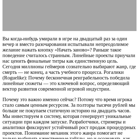
18.05.2026
АВТОР ANA_EDITOR
КОММЕНТАРИЕВ НЕТ
Вы когда-нибудь умирали в игре на двадцатый раз за один
вечер и вместо разочарования испытывали непреодолимое
желание нажать кнопку «Начать заново»? Раньше такое
поведение считалось странным. Линейные проекты приучали
нас ценить финальные титры как единственную цель.
Сегодня миллионы геймеров сознательно выбирают жанр, где
смерть — не конец, а часть учебного процесса. Рогалики
(Roguelike): Почему бесконечная реиграбельность победила
линейные сюжеты — это ключевой вопрос, определяющий
вектор развития современной игровой индустрии.
Почему это важно именно сейчас? Потому что время игрока
стало самым ценным ресурсом. За полторы тысячи рублей мы
больше не покупаем статичную историю на двадцать часов.
Мы инвестируем в систему, которая генерирует уникальные
ситуации при каждом запуске. Разработчики, стримеры и
аналитики фиксируют устойчивый рост продаж процедурных
проектов. Понимание механик этого жанра помогает не
только выбирать качественные тайтлы, но и осознавать, как