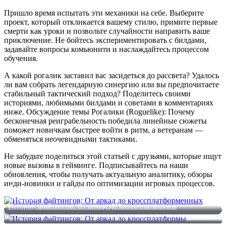
Пришло время испытать эти механики на себе. Выберите
проект, который откликается вашему стилю, примите первые
смерти как уроки и позвольте случайности направить ваше
приключение. Не бойтесь экспериментировать с билдами,
задавайте вопросы комьюнити и наслаждайтесь процессом
обучения.
А какой рогалик заставил вас засидеться до рассвета? Удалось
ли вам собрать легендарную синергию или вы предпочитаете
стабильный тактический подход? Поделитесь своими
историями, любимыми билдами и советами в комментариях
ниже. Обсуждение темы Рогалики (Roguelike): Почему
бесконечная реиграбельность победила линейные сюжеты
поможет новичкам быстрее войти в ритм, а ветеранам —
обменяться неочевидными тактиками.
Не забудьте поделиться этой статьей с друзьями, которые ищут
новые вызовы в гейминге. Подписывайтесь на наши
обновления, чтобы получать актуальную аналитику, обзоры
инди-новинки и гайды по оптимизации игровых процессов.
История файтингов: От аркад до кроссплатформенных
турниров
История файтингов: От аркад до кроссплатформы