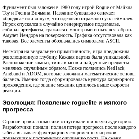
Фундамент был заложен в 1980 году игрой Rogue от Майкла
Тоу и Гленна Вичмана. Название буквально означает
«бродяга» или «плут», что идеально отражало суть геймплея.
Игрок спускался в случайно генерируемое подземелье,
собирал артефакты, сражался с монстрами и пытался забрать
Амулет Йендора на поверхность. Графика отсутствовала как
таковая. Все элементы обозначались символами ASCII.
Несмотря на визуальную примитивность, игра предложила
революционную глубину. Каждая партия была уникальной.
Расположение комнат, типы врагов и найденные предметы
менялись случайным образом. Позже появились NetHack,
Angband и ADOM, которые заложили математические основы
баланса. Именно тогда сформировалась культура хардкорного
прохождения, где знание механик ценилось выше скорости
реакции.
Эволюция: Появление roguelite и мягкого
прогресса
Строгие правила классики отпугивали широкую аудиторию.
Разработчики поняли: полная потеря прогресса после каждого
забега вызывает фрустрацию у современных игроков,
привыкших к постоянному ощущению роста. На смену