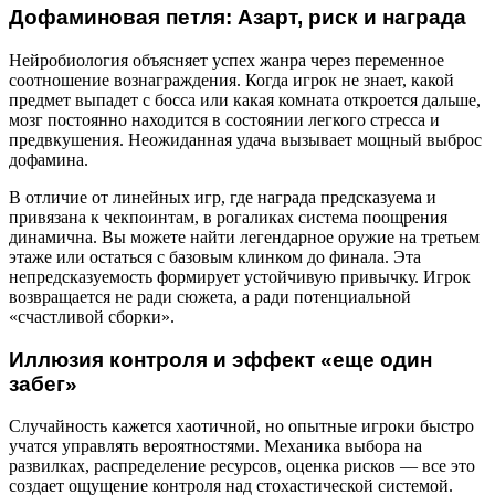
Дофаминовая петля: Азарт, риск и награда
Нейробиология объясняет успех жанра через переменное
соотношение вознаграждения. Когда игрок не знает, какой
предмет выпадет с босса или какая комната откроется дальше,
мозг постоянно находится в состоянии легкого стресса и
предвкушения. Неожиданная удача вызывает мощный выброс
дофамина.
В отличие от линейных игр, где награда предсказуема и
привязана к чекпоинтам, в рогаликах система поощрения
динамична. Вы можете найти легендарное оружие на третьем
этаже или остаться с базовым клинком до финала. Эта
непредсказуемость формирует устойчивую привычку. Игрок
возвращается не ради сюжета, а ради потенциальной
«счастливой сборки».
Иллюзия контроля и эффект «еще один
забег»
Случайность кажется хаотичной, но опытные игроки быстро
учатся управлять вероятностями. Механика выбора на
развилках, распределение ресурсов, оценка рисков — все это
создает ощущение контроля над стохастической системой.