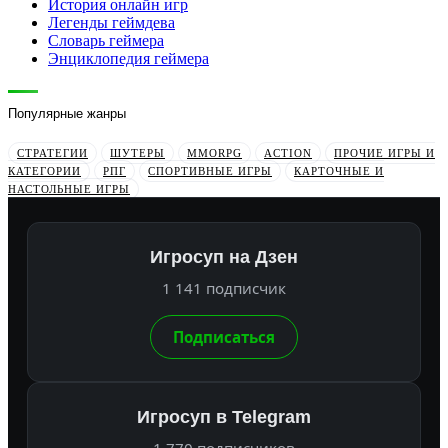
История онлайн игр
Легенды геймдева
Словарь геймера
Энциклопедия геймера
Популярные жанры
СТРАТЕГИИ
ШУТЕРЫ
MMORPG
ACTION
ПРОЧИЕ ИГРЫ И
КАТЕГОРИИ
РПГ
СПОРТИВНЫЕ ИГРЫ
КАРТОЧНЫЕ И
НАСТОЛЬНЫЕ ИГРЫ
Игросуп на Дзен
1 141 подписчик
Подписаться
Игросуп в Telegram
1 770 подписчиков