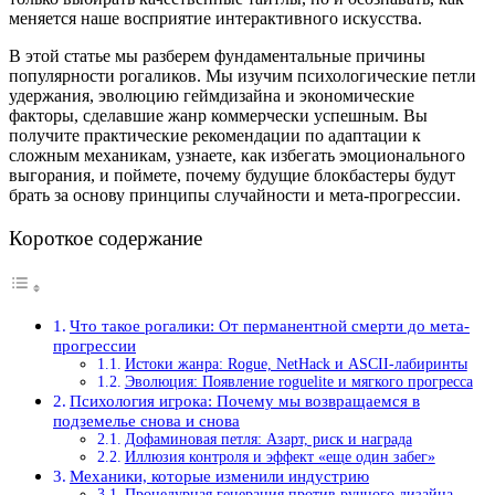
меняется наше восприятие интерактивного искусства.
В этой статье мы разберем фундаментальные причины
популярности рогаликов. Мы изучим психологические петли
удержания, эволюцию геймдизайна и экономические
факторы, сделавшие жанр коммерчески успешным. Вы
получите практические рекомендации по адаптации к
сложным механикам, узнаете, как избегать эмоционального
выгорания, и поймете, почему будущие блокбастеры будут
брать за основу принципы случайности и мета-прогрессии.
Короткое содержание
Что такое рогалики: От перманентной смерти до мета-
прогрессии
Истоки жанра: Rogue, NetHack и ASCII-лабиринты
Эволюция: Появление roguelite и мягкого прогресса
Психология игрока: Почему мы возвращаемся в
подземелье снова и снова
Дофаминовая петля: Азарт, риск и награда
Иллюзия контроля и эффект «еще один забег»
Механики, которые изменили индустрию
Процедурная генерация против ручного дизайна