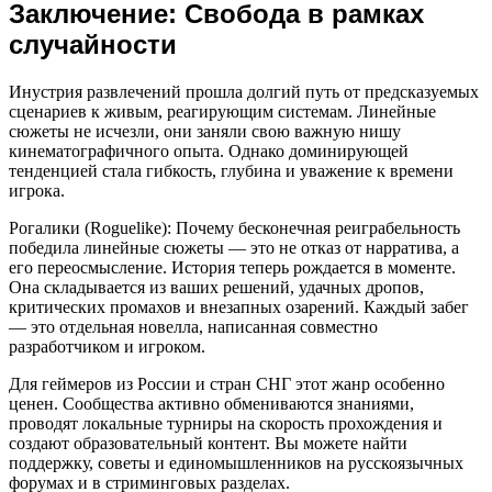
Заключение: Свобода в рамках
случайности
Инустрия развлечений прошла долгий путь от предсказуемых
сценариев к живым, реагирующим системам. Линейные
сюжеты не исчезли, они заняли свою важную нишу
кинематографичного опыта. Однако доминирующей
тенденцией стала гибкость, глубина и уважение к времени
игрока.
Рогалики (Roguelike): Почему бесконечная реиграбельность
победила линейные сюжеты — это не отказ от нарратива, а
его переосмысление. История теперь рождается в моменте.
Она складывается из ваших решений, удачных дропов,
критических промахов и внезапных озарений. Каждый забег
— это отдельная новелла, написанная совместно
разработчиком и игроком.
Для геймеров из России и стран СНГ этот жанр особенно
ценен. Сообщества активно обмениваются знаниями,
проводят локальные турниры на скорость прохождения и
создают образовательный контент. Вы можете найти
поддержку, советы и единомышленников на русскоязычных
форумах и в стриминговых разделах.