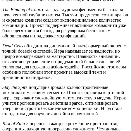
The Binding of Isaac
стала культурным феноменом благодаря
невероятной глубине систем. Тысячи предметов, сотни врагов
и скрытые комнаты создают экспоненциальное количество
комбинаций. Проект поддерживает активное комьюнити уже
более десятилетия благодаря регулярным бесплатным
обновлениям и поддержке модификаций.
Dead Cells
объединила динамичный платформерный экшен с
точной боевой системой. Игра наказывает за жадность, но
щедро вознаграждает за мастерство. Плавность анимаций,
отзывчивое управление и продуманный баланс сделали её
эталоном для поджанра action-roguelite. Российские стримеры
особенно полюбили этот проект за высокий темп и
зрелищность спидранов.
Slay the Spire
популяризировала колодостроительные
механики в массовом сегменте. Простые правила карточной
игры скрывают сложнейшую математическую модель. Игрок
учится прогнозировать действия врагов, оптимизировать
энергию и строить бесконечные комбо-цепочки. Игра стала
стандартом для изучения дизайна вероятностей.
Risk of Rain 2
перенесла жанр в трехмерное пространство,
сохранив хардкорную прогрессию сложности. Чем дольше