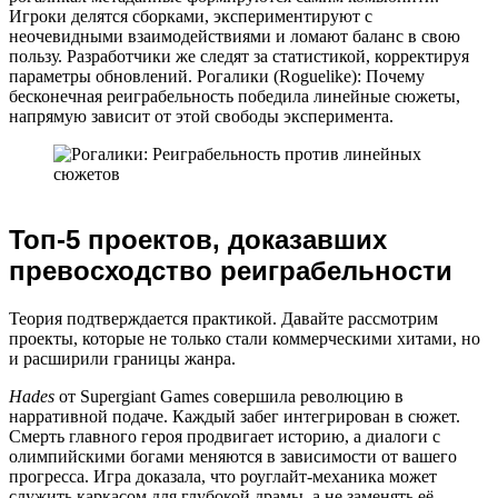
Игроки делятся сборками, экспериментируют с
неочевидными взаимодействиями и ломают баланс в свою
пользу. Разработчики же следят за статистикой, корректируя
параметры обновлений. Рогалики (Roguelike): Почему
бесконечная реиграбельность победила линейные сюжеты,
напрямую зависит от этой свободы эксперимента.
Топ-5 проектов, доказавших
превосходство реиграбельности
Теория подтверждается практикой. Давайте рассмотрим
проекты, которые не только стали коммерческими хитами, но
и расширили границы жанра.
Hades
от Supergiant Games совершила революцию в
нарративной подаче. Каждый забег интегрирован в сюжет.
Смерть главного героя продвигает историю, а диалоги с
олимпийскими богами меняются в зависимости от вашего
прогресса. Игра доказала, что роуглайт-механика может
служить каркасом для глубокой драмы, а не заменять её.