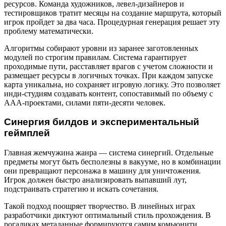
ресурсов. Команда художников, левел-дизайнеров и
тестировщиков тратит месяцы на создание маршрута, который
игрок пройдет за два часа. Процедурная генерация решает эту
проблему математически.
Алгоритмы собирают уровни из заранее заготовленных
модулей по строгим правилам. Система гарантирует
проходимые пути, расставляет врагов с учетом сложности и
размещает ресурсы в логичных точках. При каждом запуске
карта уникальна, но сохраняет игровую логику. Это позволяет
инди-студиям создавать контент, сопоставимый по объему с
AAA-проектами, силами пяти-десяти человек.
Синергия билдов и экспериментальный
геймплей
Главная жемчужина жанра — система синергий. Отдельные
предметы могут быть бесполезны в вакууме, но в комбинации
они превращают персонажа в машину для уничтожения.
Игрок должен быстро анализировать выпавший лут,
подстраивать стратегию и искать сочетания.
Такой подход поощряет творчество. В линейных играх
разработчики диктуют оптимальный стиль прохождения. В
рогаликах метаданные формируются самим комьюнити.