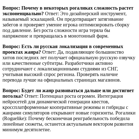
Вопрос: Почему в некоторых рогаликах сложность растет
экспоненциально?
Ответ: Это дизайнерский инструмент,
называемый эскалацией. Он предотвращает затягивание
забегов и проверяет умение игрока оптимизировать сборку
под давление. Без роста сложности игра теряла бы
напряжение и превращалась в монотонный фарм.
Вопрос: Есть ли русская локализация в современных
проектах жанра?
Ответ: Да, подавляющее большинство
хитов последних лет получает официальную русскую озвучку
или качественные субтитры. Разработчики активно
сотрудничают с локализационными студиями из СНГ,
учитывая высокий спрос региона. Проверять наличие
перевода лучше на официальных страницах магазинов.
Вопрос: Будет ли жанр развиваться дальше или достигнет
потолка?
Ответ: Потенциал роста огромен. Интеграция
нейросетей для динамической генерации квестов,
кроссплатформенные кооперативные режимы и гибриды с
жанрами симуляторов открывают новые горизонты. Рогалики
(Roguelike): Почему бесконечная реиграбельность победила
линейные сюжеты, останется актуальным вектором развития
минимум десятилетие.