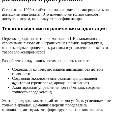
С середины 1990-х файтинги начали массово мигрировать на
домашние платформы. Это изменило не только способы
доступа к играм, но и саму философию жанра.
Технологические ограничения и адаптация
Перенос аркадных хитов на консоли и ПК сталкивался с
серьезными вызовами. Ограниченная память картриджей,
менее мощные процессоры, разница в управлении — всё это
требовало компромиссов.
Разработчики научились оптимизировать контент:
Сокращали количество кадров анимации без потери
плавности.
Создавали эксклюзивные режимы для домашней
аудитории (тренировка, аркада, выживание).
Адаптировали управление под геймпады, сохраняя
точность ввода команд.
Этот период доказал, что файтинги могут быть успешными не
только в аркадах. Домашние версии продавались
миллионными тиражами, формируя лояльное комьюнити.