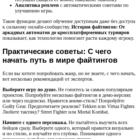
Аналитика реплеев
с автоматическими советами по
улучшению игры.
Такие функции делают обучение доступным даже без доступа
к сильному онлайн-сообществу.
История файтингов: От
аркадных автоматов до кроссплатформенных турниров
показывает, как технологии помогают расти каждому игроку.
Практические советы: С чего
начать путь в мире файтингов
Если вы хотите попробовать жанр, но не знаете, с чего начать,
вот несколько рекомендаций от экспертов.
Выберите игру по душе.
Не гонитесь за самым популярным
проектом. Попробуйте несколько файтингов в демо-версиях
или через подписки. Нравится аниме-стиль? Попробуйте
Guilty Gear. Предпочитаете реализм? Tekken или Virtua Fighter.
Любите тактику? Street Fighter или Mortal Kombat.
Начните с одного персонажа.
Не пытайтесь выучить всех
бойцов сразу. Выберите одного, который нравится визуально
и по стилю, и изучайте его глубоко. Понимание одного