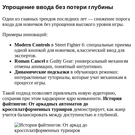
Упрощение ввода без потери глубины
Один из главных трендов последних лет — снижение порога
входа для новичков без упрощения высокого уровня игры.
Примеры инноваций:
Modern Controls
в Street Fighter 6: специальные приемы
одной кнопкой для новичков, классический ввод для
экспертов.
Roman Cancel
в Guilty Gear: универсальный механизм
отмены анимации, понятный интуитивно.
Динамические подсказки
в обучающих режимах:
интерактивные туториалы, которые учат механикам в
процессе игры.
Такой подход позволяет привлекать новую аудиторию,
сохраняя при этом хардкорное ядро комьюнити.
История
файтингов: От аркадных автоматов до
кроссплатформенных турниров
демонстрирует, как жанр
учится балансировать между доступностью и глубиной.