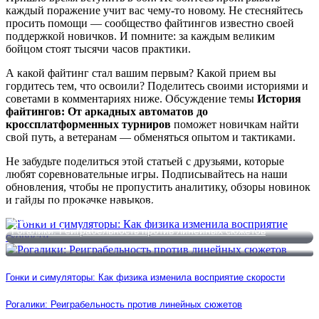
каждый поражение учит вас чему-то новому. Не стесняйтесь
просить помощи — сообщество файтингов известно своей
поддержкой новичков. И помните: за каждым великим
бойцом стоят тысячи часов практики.
А какой файтинг стал вашим первым? Какой прием вы
гордитесь тем, что освоили? Поделитесь своими историями и
советами в комментариях ниже. Обсуждение темы
История
файтингов: От аркадных автоматов до
кроссплатформенных турниров
поможет новичкам найти
свой путь, а ветеранам — обменяться опытом и тактиками.
Не забудьте поделиться этой статьей с друзьями, которые
любят соревновательные игры. Подписывайтесь на наши
обновления, чтобы не пропустить аналитику, обзоры новинок
и гайды по прокачке навыков.
Гонки и симуляторы: Как физика изменила восприятие
скорости
Рогалики: Реиграбельность против линейных сюжетов
Гонки и симуляторы: Как физика изменила восприятие скорости
Рогалики: Реиграбельность против линейных сюжетов