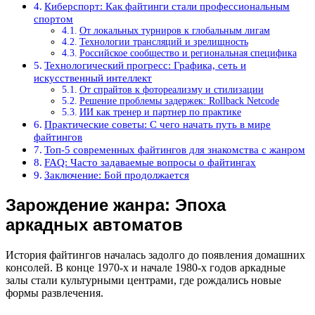
Киберспорт: Как файтинги стали профессиональным
спортом
От локальных турниров к глобальным лигам
Технологии трансляций и зрелищность
Российское сообщество и региональная специфика
Технологический прогресс: Графика, сеть и
искусственный интеллект
От спрайтов к фотореализму и стилизации
Решение проблемы задержек: Rollback Netcode
ИИ как тренер и партнер по практике
Практические советы: С чего начать путь в мире
файтингов
Топ-5 современных файтингов для знакомства с жанром
FAQ: Часто задаваемые вопросы о файтингах
Заключение: Бой продолжается
Зарождение жанра: Эпоха
аркадных автоматов
История файтингов началась задолго до появления домашних
консолей. В конце 1970-х и начале 1980-х годов аркадные
залы стали культурными центрами, где рождались новые
формы развлечения.