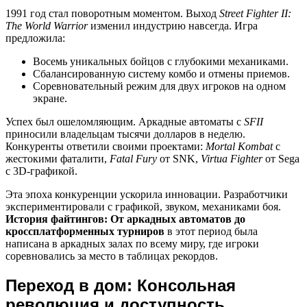
1991 год стал поворотным моментом. Выход
Street Fighter II:
The World Warrior
изменил индустрию навсегда. Игра
предложила:
Восемь уникальных бойцов с глубокими механиками.
Сбалансированную систему комбо и отмены приемов.
Соревновательный режим для двух игроков на одном
экране.
Успех был ошеломляющим. Аркадные автоматы с
SFII
приносили владельцам тысячи долларов в неделю.
Конкуренты ответили своими проектами:
Mortal Kombat
с
жестокими фаталити,
Fatal Fury
от SNK,
Virtua Fighter
от Sega
с 3D-графикой.
Эта эпоха конкуренции ускорила инновации. Разработчики
экспериментировали с графикой, звуком, механиками боя.
История файтингов: От аркадных автоматов до
кроссплатформенных турниров
в этот период была
написана в аркадных залах по всему миру, где игроки
соревновались за место в таблицах рекордов.
Переход в дом: Консольная
революция и доступность