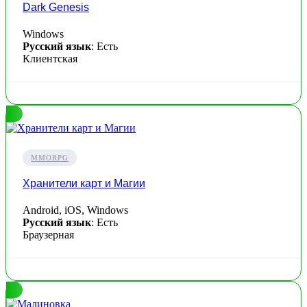
Dark Genesis
Windows
Русский язык
: Есть
Клиентская
MMORPG
Хранители карт и Магии
Android, iOS, Windows
Русский язык
: Есть
Браузерная