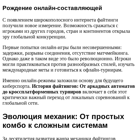
Рождение онлайн-составляющей
С появлением широкополосного интернета файтинги
получили новое измерение. Возможность сражаться с
игроками из других городов, стран и континентов открыла
эру глобальной конкуренции.
Первые попытки онлайн-игры были несовершенными:
задержки, разрывы соединения, отсутствие матчмейкинга.
Однако даже в таком виде это было революционно. Игроки
могли практиковаться против разнообразных стилей, изучать
международные меты и готовиться к офлайн-турнирам.
Именно онлайн-режимы заложили основу для будущего
киберспорта.
История файтингов: От аркадных автоматов
до кроссплатформенных турниров
включает в себя этот
критически важный переход от локальных соревнований к
глобальной сети.
Эволюция механик: От простых
комбо к сложным системам
За десятилетия развития жанра механики файтингов