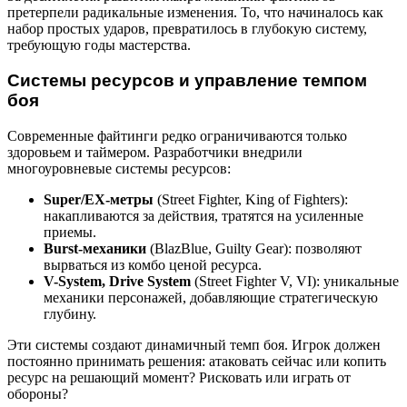
претерпели радикальные изменения. То, что начиналось как
набор простых ударов, превратилось в глубокую систему,
требующую годы мастерства.
Системы ресурсов и управление темпом
боя
Современные файтинги редко ограничиваются только
здоровьем и таймером. Разработчики внедрили
многоуровневые системы ресурсов:
Super/EX-метры
(Street Fighter, King of Fighters):
накапливаются за действия, тратятся на усиленные
приемы.
Burst-механики
(BlazBlue, Guilty Gear): позволяют
вырваться из комбо ценой ресурса.
V-System, Drive System
(Street Fighter V, VI): уникальные
механики персонажей, добавляющие стратегическую
глубину.
Эти системы создают динамичный темп боя. Игрок должен
постоянно принимать решения: атаковать сейчас или копить
ресурс на решающий момент? Рисковать или играть от
обороны?