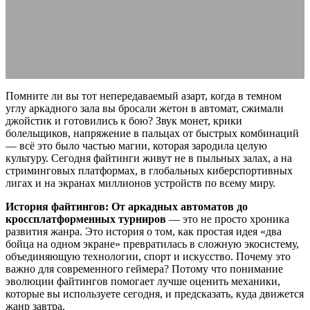
турниров
18.05.2026
АВТОР ANA_EDITOR
КОММЕНТАРИЕВ НЕТ
Помните ли вы тот непередаваемый азарт, когда в темном
углу аркадного зала вы бросали жетон в автомат, сжимали
джойстик и готовились к бою? Звук монет, крики
болельщиков, напряжение в пальцах от быстрых комбинаций
— всё это было частью магии, которая зародила целую
культуру. Сегодня файтинги живут не в пыльных залах, а на
стриминговых платформах, в глобальных киберспортивных
лигах и на экранах миллионов устройств по всему миру.
История файтингов: От аркадных автоматов до
кроссплатформенных турниров
— это не просто хроника
развития жанра. Это история о том, как простая идея «два
бойца на одном экране» превратилась в сложную экосистему,
объединяющую технологии, спорт и искусство. Почему это
важно для современного геймера? Потому что понимание
эволюции файтингов помогает лучше оценить механики,
которые вы используете сегодня, и предсказать, куда движется
жанр завтра.