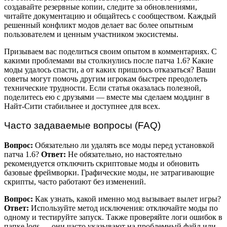
создавайте резервные копии, следите за обновлениями,
читайте документацию и общайтесь с сообществом. Каждый
решенный конфликт модов делает вас более опытным
пользователем и ценным участником экосистемы.
Призываем вас поделиться своим опытом в комментариях. С
какими проблемами вы столкнулись после патча 1.6? Какие
моды удалось спасти, а от каких пришлось отказаться? Ваши
советы могут помочь другим игрокам быстрее преодолеть
технические трудности. Если статья оказалась полезной,
поделитесь ею с друзьями — вместе мы сделаем моддинг в
Найт-Сити стабильнее и доступнее для всех.
Часто задаваемые вопросы (FAQ)
Вопрос:
Обязательно ли удалять все моды перед установкой
патча 1.6?
Ответ:
Не обязательно, но настоятельно
рекомендуется отключить скриптовые моды и обновить
базовые фреймворки. Графические моды, не затрагивающие
скрипты, часто работают без изменений.
Вопрос:
Как узнать, какой именно мод вызывает вылет игры?
Ответ:
Используйте метод исключения: отключайте моды по
одному и тестируйте запуск. Также проверяйте логи ошибок в
папке logs — они часто указывают на проблемный файл или