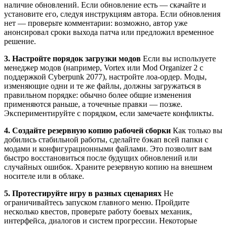
наличие обновлений. Если обновление есть — скачайте и
установите его, следуя инструкциям автора. Если обновления
нет — проверьте комментарии: возможно, автор уже
анонсировал сроки выхода патча или предложил временное
решение.
3. Настройте порядок загрузки модов
Если вы используете
менеджер модов (например, Vortex или Mod Organizer 2 с
поддержкой Cyberpunk 2077), настройте лоа-ордер. Моды,
изменяющие одни и те же файлы, должны загружаться в
правильном порядке: обычно более общие изменения
применяются раньше, а точечные правки — позже.
Экспериментируйте с порядком, если замечаете конфликты.
4. Создайте резервную копию рабочей сборки
Как только вы
добились стабильной работы, сделайте бэкап всей папки с
модами и конфигурационными файлами. Это позволит вам
быстро восстановиться после будущих обновлений или
случайных ошибок. Храните резервную копию на внешнем
носителе или в облаке.
5. Протестируйте игру в разных сценариях
Не
ограничивайтесь запуском главного меню. Пройдите
несколько квестов, проверьте работу боевых механик,
интерфейса, диалогов и систем прогрессии. Некоторые