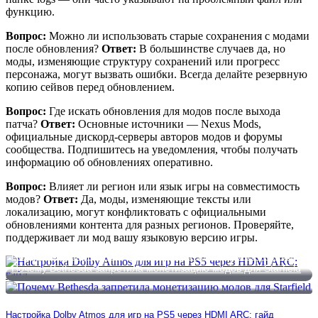
функцию.
Вопрос:
Можно ли использовать старые сохранения с модами
после обновления?
Ответ:
В большинстве случаев да, но
моды, изменяющие структуру сохранений или прогресс
персонажа, могут вызвать ошибки. Всегда делайте резервную
копию сейвов перед обновлением.
Вопрос:
Где искать обновления для модов после выхода
патча?
Ответ:
Основные источники — Nexus Mods,
официальные дискорд-серверы авторов модов и форумы
сообщества. Подпишитесь на уведомления, чтобы получать
информацию об обновлениях оперативно.
Вопрос:
Влияет ли регион или язык игры на совместимость
модов?
Ответ:
Да, моды, изменяющие тексты или
локализацию, могут конфликтовать с официальными
обновлениями контента для разных регионов. Проверяйте,
поддерживает ли мод вашу языковую версию игры.
Настройка Dolby Atmos для игр на PS5 через HDMI ARC: гайд
Почему Bethesda запретила монетизацию модов для Starfield
Настройка Dolby Atmos для игр на PS5 через HDMI ARC: гайд