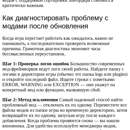
модов с поддержкой сортировки лоа-ордера становится
критически важным.
Как диагностировать проблему с
модами после обновления
Когда игра перестает работать как ожидалось, важно не
паниковать, а последовательно проверить возможные
причины. Грамотная диагностика экономит часы
бессмысленных переустановок.
Шаг 1: Проверка логов ошибок
Большинство современных
мод-фреймворков ведут логи своей работы. Найдите папку с
логами в директории игры (обычно это папка logs или plugins)
и откройте последний файл. Ищите строки с пометками
ERROR, WARNING или EXCEPTION — они укажут на
конкретный мод или функцию, вызвавшую сбой.
Шаг 2: Метод исключения
Самый надежный способ найти
проблемный мод — отключать их по одному. Переместите все
файлы модов из папки игры во временную директорию, затем
возвращайте их по одному, запуская игру после каждого
добавления. Когда проблема проявится снова — вы нашли
виновника. Для удобства используйте менеджеры модов,