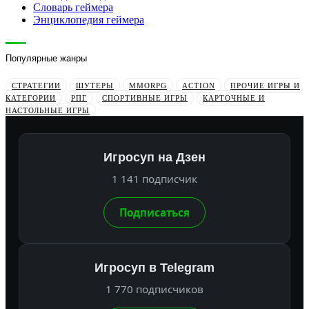
Словарь геймера
Энциклопедия геймера
Популярные жанры
СТРАТЕГИИ
ШУТЕРЫ
MMORPG
ACTION
ПРОЧИЕ ИГРЫ И
КАТЕГОРИИ
РПГ
СПОРТИВНЫЕ ИГРЫ
КАРТОЧНЫЕ И
НАСТОЛЬНЫЕ ИГРЫ
Игросуп на Дзен
1 141 подписчик
Подписаться
Игросуп в Telegram
1 770 подписчиков