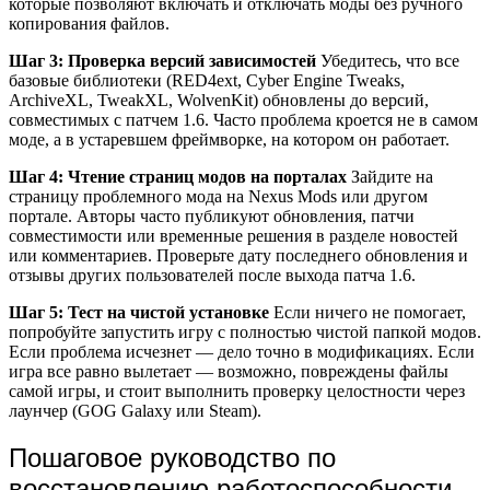
которые позволяют включать и отключать моды без ручного
копирования файлов.
Шаг 3: Проверка версий зависимостей
Убедитесь, что все
базовые библиотеки (RED4ext, Cyber Engine Tweaks,
ArchiveXL, TweakXL, WolvenKit) обновлены до версий,
совместимых с патчем 1.6. Часто проблема кроется не в самом
моде, а в устаревшем фреймворке, на котором он работает.
Шаг 4: Чтение страниц модов на порталах
Зайдите на
страницу проблемного мода на Nexus Mods или другом
портале. Авторы часто публикуют обновления, патчи
совместимости или временные решения в разделе новостей
или комментариев. Проверьте дату последнего обновления и
отзывы других пользователей после выхода патча 1.6.
Шаг 5: Тест на чистой установке
Если ничего не помогает,
попробуйте запустить игру с полностью чистой папкой модов.
Если проблема исчезнет — дело точно в модификациях. Если
игра все равно вылетает — возможно, повреждены файлы
самой игры, и стоит выполнить проверку целостности через
лаунчер (GOG Galaxy или Steam).
Пошаговое руководство по
восстановлению работоспособности