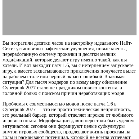
Cyberpunk 2077
15.03.2026
АВТОР ANA_EDITOR
КОММЕНТАРИЕВ НЕТ
Вы потратили десятки часов на настройку идеального Найт-
Сити: установили графические улучшения, новые квесты,
переработанную систему прокачки и десятки мелких
модификаций, которые делают игру именно такой, как вы
хотели. И вот выходит патч 1.6, вы с нетерпением запускаете
игру, а вместо захватывающего приключения получаете вылет
на рабочем столе или черный экран с ошибкой. Знакомая
ситуация? Для тысяч моддеров по всему миру обновление
Cyberpunk 2077 стало не праздником нового контента, а
головной болью с поиском причин неработающих модов.
Проблемы с совместимостью модов после патча 1.6 в
Cyberpunk 2077 — это не просто техническая неприятность,
это реальный барьер, который отделяет игроков от любимого
игрового опыта. Модификации давно перестали быть уделом
энтузиастов: сегодня они формируют целые субкультуры
внутри игровых сообществ, продлевают жизнь проектам на
годы и раскрывают потенциал, который не всегда успевают