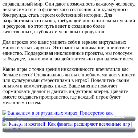
справедливый мир. Они дают возможность каждому человеку,
независимо от его физического состояния или культурного
бэкграунда, стать героем собственной истории. Для
разработчиков это вызов, требующий дополнительных усилий
и ресурсов, но этот путь ведет к созданию более
качественных, глубоких и успешных продуктов.
Для игроков это шанс увидеть себя в зеркале виртуальных
миров и узнать других. Это шанс на понимание, принятие и
единство. Поддерживая инклюзивные проекты, мы голосуем
за будущее, в котором игры действительно принадлежат всем.
Какие игры с точки зрения инклюзивности впечатлили вас
больше всего? Сталкивались ли вы с проблемами доступности
или культурными стереотипами в играх? Поделитесь своим
опытом в комментариях ниже. Ваше мнение помогает
формировать диалог и двигать индустрию вперед. Давайте
вместе создавать пространство, где каждый игрок будет
желанным гостем.
Вандализм в виртуальных мирах: Гриферство как социальный
феномен
Фанарт и косплей: Как фанаты расширяют вселенные игр |
Гид 2026