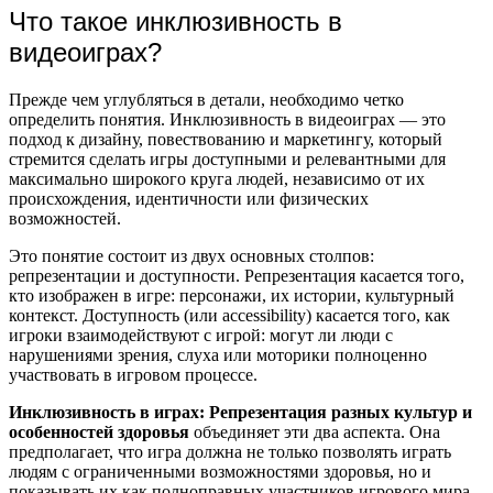
Что такое инклюзивность в
видеоиграх?
Прежде чем углубляться в детали, необходимо четко
определить понятия. Инклюзивность в видеоиграх — это
подход к дизайну, повествованию и маркетингу, который
стремится сделать игры доступными и релевантными для
максимально широкого круга людей, независимо от их
происхождения, идентичности или физических
возможностей.
Это понятие состоит из двух основных столпов:
репрезентации и доступности. Репрезентация касается того,
кто изображен в игре: персонажи, их истории, культурный
контекст. Доступность (или accessibility) касается того, как
игроки взаимодействуют с игрой: могут ли люди с
нарушениями зрения, слуха или моторики полноценно
участвовать в игровом процессе.
Инклюзивность в играх: Репрезентация разных культур и
особенностей здоровья
объединяет эти два аспекта. Она
предполагает, что игра должна не только позволять играть
людям с ограниченными возможностями здоровья, но и
показывать их как полноправных участников игрового мира,