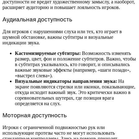
доступности не вредит художественному замыслу, а наоборот,
расширяет аудиторию и повышает лояльность игроков.
Аудиальная доступность
Для игроков с нарушениями слуха или тех, кто играет в
шумной обстановке, важны субтитры и визуальные
индикации звука.
Кастомизируемые субтитры:
Возможность изменять
размер, цвет, фон и положение субтитров. Важно, чтобы
в субтитрах указывалось, кто говорит, и описывались
важные звуковые эффекты (например, «шаги позади»,
«выстрел слева»).
Визуальные индикаторы направления звука:
На
экране появляются стрелки или иконки, показывающие,
откуда исходит важный звук. Это критически важно в
соревновательных шутерах, где позиция врага
определяется на слух.
Моторная доступность
Игроки с ограниченной подвижностью рук или
использующие протезы часто не могут использовать
стандартные контроллеры. Здесь на помощь приходят