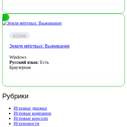
ACTION
Земля мёртвых: Выживание
Windows
Русский язык
: Есть
Браузерная
Рубрики
Игровые движки
Игровые компании
Игровые консоли
Игроновости