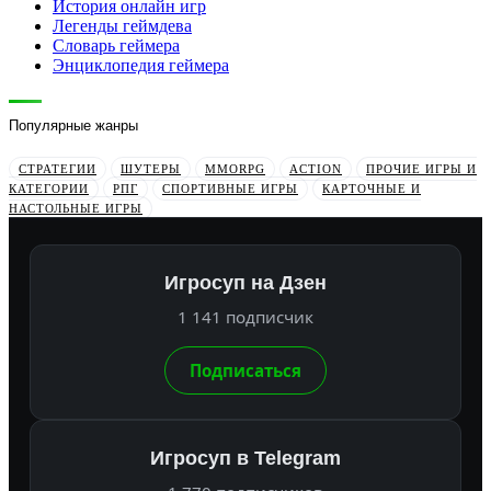
История онлайн игр
Легенды геймдева
Словарь геймера
Энциклопедия геймера
Популярные жанры
СТРАТЕГИИ
ШУТЕРЫ
MMORPG
ACTION
ПРОЧИЕ ИГРЫ И
КАТЕГОРИИ
РПГ
СПОРТИВНЫЕ ИГРЫ
КАРТОЧНЫЕ И
НАСТОЛЬНЫЕ ИГРЫ
Игросуп на Дзен
1 141 подписчик
Подписаться
Игросуп в Telegram