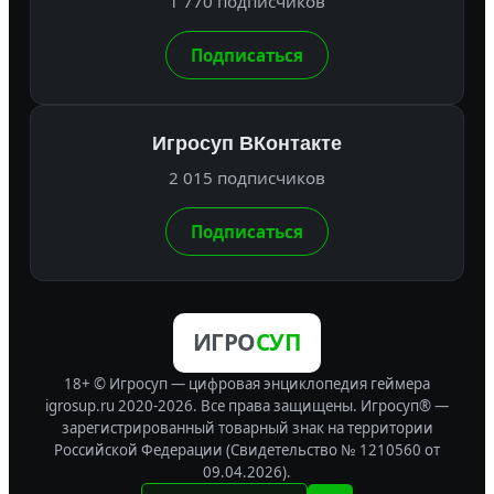
1 770 подписчиков
Подписаться
Игросуп ВКонтакте
2 015 подписчиков
Подписаться
ИГРО
СУП
18+ © Игросуп — цифровая энциклопедия геймера
igrosup.ru 2020-2026. Все права защищены.
Игросуп® —
зарегистрированный товарный знак на территории
Российской Федерации (Свидетельство № 1210560 от
09.04.2026).