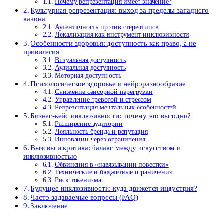
Почему репрезентация имеет значение?
Культурная репрезентация: выход за пределы западного
канона
Аутентичность против стереотипов
Локализация как инструмент инклюзивности
Особенности здоровья: доступность как право, а не
привилегия
Визуальная доступность
Аудиальная доступность
Моторная доступность
Психологическое здоровье и нейроразнообразие
Снижение сенсорной перегрузки
Управление тревогой и стрессом
Репрезентация ментальных особенностей
Бизнес-кейс инклюзивности: почему это выгодно?
Расширение аудитории
Лояльность бренда и репутация
Инновации через ограничения
Вызовы и критика: баланс между искусством и
инклюзивностью
Обвинения в «навязывании повестки»
Технические и бюджетные ограничения
Риск токенизма
Будущее инклюзивности: куда движется индустрия?
Часто задаваемые вопросы (FAQ)
Заключение