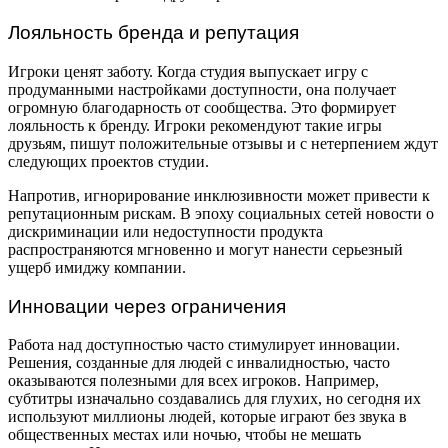
Лояльность бренда и репутация
Игроки ценят заботу. Когда студия выпускает игру с
продуманными настройками доступности, она получает
огромную благодарность от сообщества. Это формирует
лояльность к бренду. Игроки рекомендуют такие игры
друзьям, пишут положительные отзывы и с нетерпением ждут
следующих проектов студии.
Напротив, игнорирование инклюзивности может привести к
репутационным рискам. В эпоху социальных сетей новости о
дискриминации или недоступности продукта
распространяются мгновенно и могут нанести серьезный
ущерб имиджу компании.
Инновации через ограничения
Работа над доступностью часто стимулирует инновации.
Решения, созданные для людей с инвалидностью, часто
оказываются полезными для всех игроков. Например,
субтитры изначально создавались для глухих, но сегодня их
используют миллионы людей, которые играют без звука в
общественных местах или ночью, чтобы не мешать