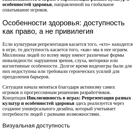
особенностей здоровья
, направленной на глобальное
охватывание игроков.
Особенности здоровья: доступность
как право, а не привилегия
Если культурная репрезентация касается того, «кто» находится
в игре, то доступность касается того, «как» мы в нее играем.
Миллионы людей по всему миру имеют различные формы
инвалидности: нарушения зрения, слуха, моторики или
когнитивные особенности. Долгое время видеоигры были для
них недоступны или требовали героических усилий для
преодоления барьеров.
Ситуация начала меняться благодаря активизму самих
игроков и прогрессивным решениям разработчиков.
Концепция
Инклюзивность в играх: Репрезентация разных
культур и особенностей здоровья
здесь реализуется через
создание универсального дизайна, который учитывает
потребности людей с разными возможностями.
Визуальная доступность