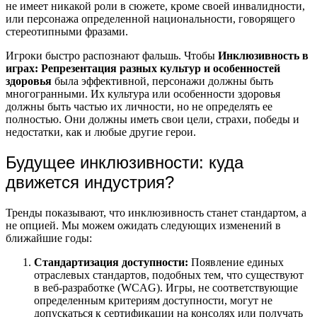
не имеет никакой роли в сюжете, кроме своей инвалидности,
или персонажа определенной национальности, говорящего
стереотипными фразами.
Игроки быстро распознают фальшь. Чтобы
Инклюзивность в
играх: Репрезентация разных культур и особенностей
здоровья
была эффективной, персонажи должны быть
многогранными. Их культура или особенности здоровья
должны быть частью их личности, но не определять ее
полностью. Они должны иметь свои цели, страхи, победы и
недостатки, как и любые другие герои.
Будущее инклюзивности: куда
движется индустрия?
Тренды показывают, что инклюзивность станет стандартом, а
не опцией. Мы можем ожидать следующих изменений в
ближайшие годы:
Стандартизация доступности:
Появление единых
отраслевых стандартов, подобных тем, что существуют
в веб-разработке (WCAG). Игры, не соответствующие
определенным критериям доступности, могут не
допускаться к сертификации на консолях или получать