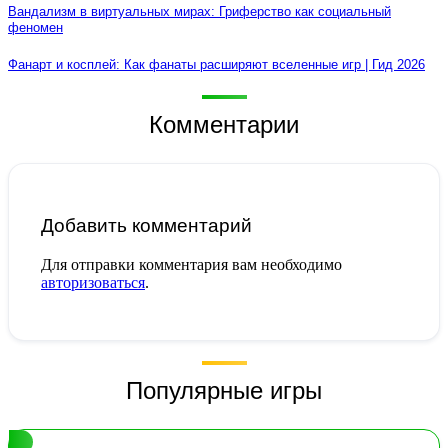
Вандализм в виртуальных мирах: Гриферство как социальный
феномен
Фанарт и косплей: Как фанаты расширяют вселенные игр | Гид 2026
Комментарии
Добавить комментарий
Для отправки комментария вам необходимо
авторизоваться
.
Популярные игры