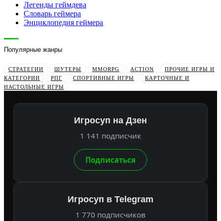
Легенды геймдева
Словарь геймера
Энциклопедия геймера
Популярные жанры
СТРАТЕГИИ
ШУТЕРЫ
MMORPG
ACTION
ПРОЧИЕ ИГРЫ И
КАТЕГОРИИ
РПГ
СПОРТИВНЫЕ ИГРЫ
КАРТОЧНЫЕ И
НАСТОЛЬНЫЕ ИГРЫ
Игросуп на Дзен
1 141 подписчик
Подписаться
Игросуп в Telegram
1 770 подписчиков