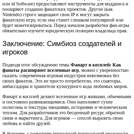
или id Software) предоставляют инструменты для моддинга и
поощряют создание фанатских проектов. Другие (как
Nintendo) строго защищают свои IP и могут закрыть
фанатскую игру, если она станет слишком популярной или
будет монетизироваться. Перед началом разработки фан-игры
обязательно изучите юридическую позицию владельца прав.
Заключение: Симбиоз создателей и
игроков
Подводя итог обсуждению темы
Фанарт и косплей: Как
фанаты расширяют вселенные игр
, можно с уверенностью
сказать: современная игровая индустрия невозможна без
своих фанатов. Это не просто потребители, это соавторы,
амбассадоры и хранители культурного кода любимых миров.
Фанарт и косплей делают вселенные игр живыми, объемными
и постоянно развивающимися. Они наполняют сухие
полигоны и текстуры эмоциями, историями и человеческим
теплом. Для разработчиков это бесценный ресурс обратной
связи и маркетинга. Для игроков — способ выразить свою
любовь и найти друзей.
В будущем, с развитием технологий виртуальной реальности