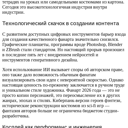
тетрадях на уроках или самодельными костюмами из картона.
Сегодня это высокотехнологичная индустрия внутри
индустрии.
Технологический скачок в создании контента
С развитием доступных цифровых инструментов барьер входа
для создания качественного фанарта значительно снизился.
Графические планшеты, программы вроде Photoshop, Blender
и ZBrush стали стандартом. Но настоящий прорыв произошел
в последние пять лет с внедрением нейросетей и
инструментов генеративного дизайна.
Хотя использование ИИ вызывает споры об авторском праве,
оно также дало возможность обычным фанатам
визуализировать свои идеи с невероятной скоростью. Однако
настоящая ценность по-прежнему заключается в ручном труде
и уникальном стиле художника. Фанарт 2026 года — это не
просто копии персонажей, это переосмысление их в других
жанрах, эпохах и стилях. Киберпанк-версии героев фэнтези,
исторические реконструкции костюмов из sci-fi игр —
фантазия авторов больше не ограничена бюджетом студии-
разработчика.
Косплей как перформанс и инженерия