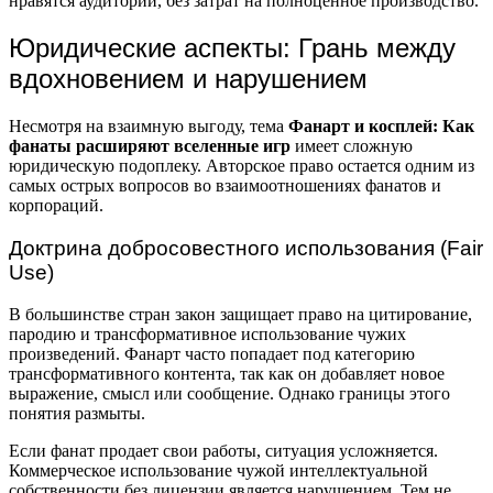
нравятся аудитории, без затрат на полноценное производство.
Юридические аспекты: Грань между
вдохновением и нарушением
Несмотря на взаимную выгоду, тема
Фанарт и косплей: Как
фанаты расширяют вселенные игр
имеет сложную
юридическую подоплеку. Авторское право остается одним из
самых острых вопросов во взаимоотношениях фанатов и
корпораций.
Доктрина добросовестного использования (Fair
Use)
В большинстве стран закон защищает право на цитирование,
пародию и трансформативное использование чужих
произведений. Фанарт часто попадает под категорию
трансформативного контента, так как он добавляет новое
выражение, смысл или сообщение. Однако границы этого
понятия размыты.
Если фанат продает свои работы, ситуация усложняется.
Коммерческое использование чужой интеллектуальной
собственности без лицензии является нарушением. Тем не