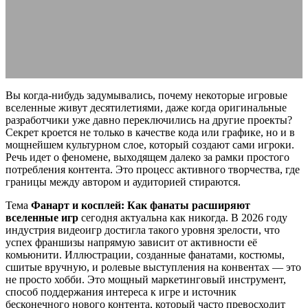
Гид 2026
10.05.2026
АВТОР ANA_EDITOR
КОММЕНТАРИЕВ НЕТ
Вы когда-нибудь задумывались, почему некоторые игровые
вселенные живут десятилетиями, даже когда оригинальные
разработчики уже давно переключились на другие проекты?
Секрет кроется не только в качестве кода или графике, но и в
мощнейшем культурном слое, который создают сами игроки.
Речь идет о феномене, выходящем далеко за рамки простого
потребления контента. Это процесс активного творчества, где
границы между автором и аудиторией стираются.
Тема
Фанарт и косплей: Как фанаты расширяют
вселенные игр
сегодня актуальна как никогда. В 2026 году
индустрия видеоигр достигла такого уровня зрелости, что
успех франшизы напрямую зависит от активности её
комьюнити. Иллюстрации, созданные фанатами, костюмы,
сшитые вручную, и ролевые выступления на конвентах — это
не просто хобби. Это мощный маркетинговый инструмент,
способ поддержания интереса к игре и источник
бесконечного нового контента, который часто превосходит