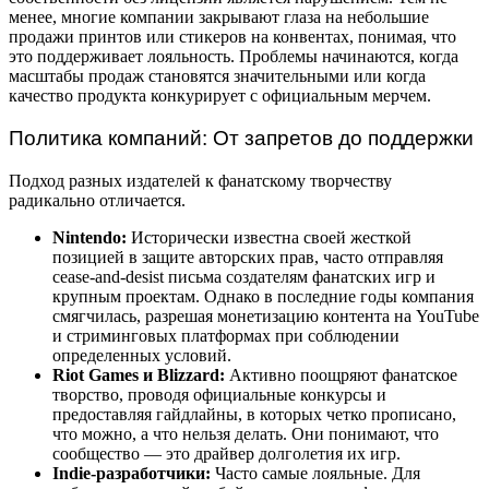
менее, многие компании закрывают глаза на небольшие
продажи принтов или стикеров на конвентах, понимая, что
это поддерживает лояльность. Проблемы начинаются, когда
масштабы продаж становятся значительными или когда
качество продукта конкурирует с официальным мерчем.
Политика компаний: От запретов до поддержки
Подход разных издателей к фанатскому творчеству
радикально отличается.
Nintendo:
Исторически известна своей жесткой
позицией в защите авторских прав, часто отправляя
cease-and-desist письма создателям фанатских игр и
крупным проектам. Однако в последние годы компания
смягчилась, разрешая монетизацию контента на YouTube
и стриминговых платформах при соблюдении
определенных условий.
Riot Games и Blizzard:
Активно поощряют фанатское
творство, проводя официальные конкурсы и
предоставляя гайдлайны, в которых четко прописано,
что можно, а что нельзя делать. Они понимают, что
сообщество — это драйвер долголетия их игр.
Indie-разработчики:
Часто самые лояльные. Для