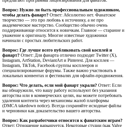
предлагают программы лицензирования для фанатов.
Вопрос: Нужно ли быть профессиональным художником,
чтобы делать фанарт?
Ответ: Абсолютно нет. Фанатское
творчество — это про любовь к источнику, а не про
академическое мастерство. Сообщество обычно очень
поддерживающе относится к новичкам. Главное — старание и
уважение к оригиналу. Многие известные художники
начинали с простых любительских работ.
Вопрос: Где лучше всего публиковать свой косплей и
фанарт?
Ответ: Для фанарта отлично подходят Twitter (X),
Instagram, ArtStation, DeviantArt и Pinterest. Для косплея —
Instagram, TikTok, Facebook-группы косплееров и
специализированные форумы. Также важно участвовать в
локальных конвентах и фестивалях для офлайн-продвижения.
Вопрос: Что делать, если мой фанарт украли?
Ответ: Если
вы обнаружили, что вашу работу используют без указания
авторства или в коммерческих целях, вы можете потребовать
удаления контента через механизмы жалоб платформы
(DMCA takedown notice). Всегда сохраняйте исходные файлы
и черновики как доказательство вашего авторства.
Вопрос: Как разработчики относятся к фанатским играм?
Ответ: Отношение варьируется. Некоторые студии (как Valve