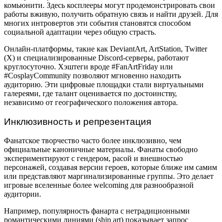
комьюнити. Здесь косплееры могут продемонстрировать свои
работы вживую, получить обратную связь и найти друзей. Для
многих интровертов эти события становятся способом
социальной адаптации через общую страсть.
Онлайн-платформы, такие как DeviantArt, ArtStation, Twitter
(X) и специализированные Discord-серверы, работают
круглосуточно. Хэштеги вроде #FanArtFriday или
#CosplayCommunity позволяют мгновенно находить
аудиторию. Эти цифровые площадки стали виртуальными
галереями, где талант оценивается по достоинству,
независимо от географического положения автора.
Инклюзивность и репрезентация
Фанатское творчество часто более инклюзивно, чем
официальные каноничные материалы. Фанаты свободно
экспериментируют с гендером, расой и внешностью
персонажей, создавая версии героев, которые ближе им самим
или представляют маргинализированные группы. Это делает
игровые вселенные более welcoming для разнообразной
аудитории.
Например, популярность фанарта с нетрадиционными
романтическими линиями (ship art) показывает запрос