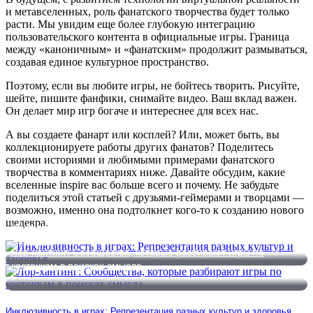
и метавселенных, роль фанатского творчества будет только
расти. Мы увидим еще более глубокую интеграцию
пользовательского контента в официальные игры. Граница
между «каноничным» и «фанатским» продолжит размываться,
создавая единое культурное пространство.
Поэтому, если вы любите игры, не бойтесь творить. Рисуйте,
шейте, пишите фанфики, снимайте видео. Ваш вклад важен.
Он делает мир игр богаче и интереснее для всех нас.
А вы создаете фанарт или косплей? Или, может быть, вы
коллекционируете работы других фанатов? Поделитесь
своими историями и любимыми примерами фанатского
творчества в комментариях ниже. Давайте обсудим, какие
вселенные inspire вас больше всего и почему. Не забудьте
поделиться этой статьей с друзьями-геймерами и творцами —
возможно, именно она подтолкнет кого-то к созданию нового
шедевра.
Инклюзивность в играх: Репрезентация разных культур и
здоровья
Лор-хантинг: Сообщества, которые разбирают игры по
косточкам в поисках смысла
Инклюзивность в играх: Репрезентация разных культур и здоровья