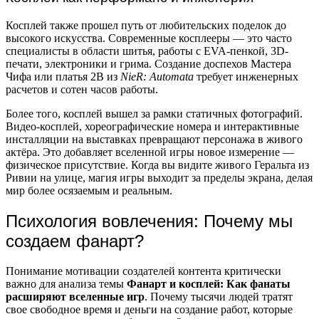
Косплей также прошел путь от любительских поделок до
высокого искусства. Современные косплееры — это часто
специалисты в области шитья, работы с EVA-пенкой, 3D-
печати, электроники и грима. Создание доспехов Мастера
Чифа или платья 2B из
NieR: Automata
требует инженерных
расчетов и сотен часов работы.
Более того, косплей вышел за рамки статичных фотографий.
Видео-косплей, хореографические номера и интерактивные
инсталляции на выставках превращают персонажа в живого
актёра. Это добавляет вселенной игры новое измерение —
физическое присутствие. Когда вы видите живого Геральта из
Ривии на улице, магия игры выходит за пределы экрана, делая
мир более осязаемым и реальным.
Психология вовлечения: Почему мы
создаем фанарт?
Понимание мотивации создателей контента критически
важно для анализа темы
Фанарт и косплей: Как фанаты
расширяют вселенные игр
. Почему тысячи людей тратят
свое свободное время и деньги на создание работ, которые