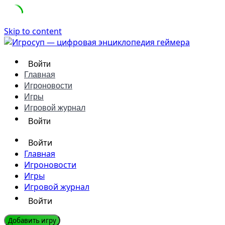
Skip to content
Войти
Главная
Игроновости
Игры
Игровой журнал
Войти
Войти
Главная
Игроновости
Игры
Игровой журнал
Войти
Добавить игру