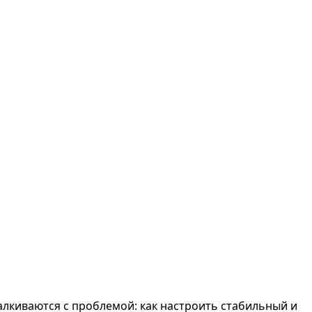
алкиваются с проблемой: как настроить стабильный и