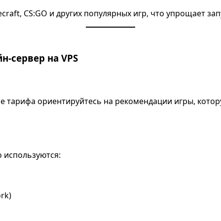
raft, CS:GO и других популярных игр, что упрощает зап
н-сервер на VPS
 тарифа ориентируйтесь на рекомендации игры, которую
 используются:
rk)