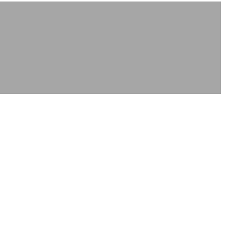
серверов