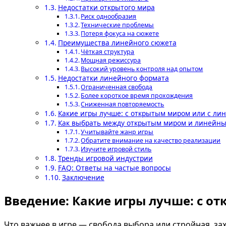
Недостатки открытого мира
Риск однообразия
Технические проблемы
Потеря фокуса на сюжете
Преимущества линейного сюжета
Чёткая структура
Мощная режиссура
Высокий уровень контроля над опытом
Недостатки линейного формата
Ограниченная свобода
Более короткое время прохождения
Сниженная повторяемость
Какие игры лучше: с открытым миром или с л
Как выбрать между открытым миром и линейн
Учитывайте жанр игры
Обратите внимание на качество реализации
Изучите игровой стиль
Тренды игровой индустрии
FAQ: Ответы на частые вопросы
Заключение
Введение: Какие игры лучше: с 
Что важнее в игре — свобода выбора или стройная, з