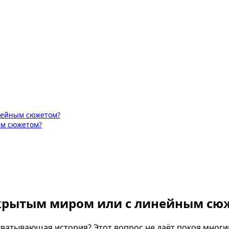
инейным сюжетом?
ым сюжетом?
открытым миром или с линейным с
ахватывающая история? Этот вопрос не даёт покоя мног