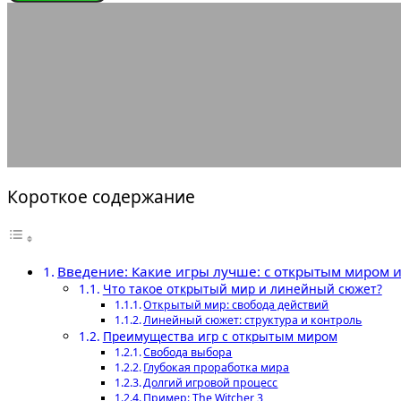
ЭНЦИКЛОПЕДИЯ ГЕЙМЕРА
Какие игры лу
04.06.2025
АВТОР ANA_EDITOR
КОММЕНТАРИЕВ НЕТ
Короткое содержание
Введение: Какие игры лучше: с открытым миром 
Что такое открытый мир и линейный сюжет?
Открытый мир: свобода действий
Линейный сюжет: структура и контроль
Преимущества игр с открытым миром
Свобода выбора
Глубокая проработка мира
Долгий игровой процесс
Пример: The Witcher 3