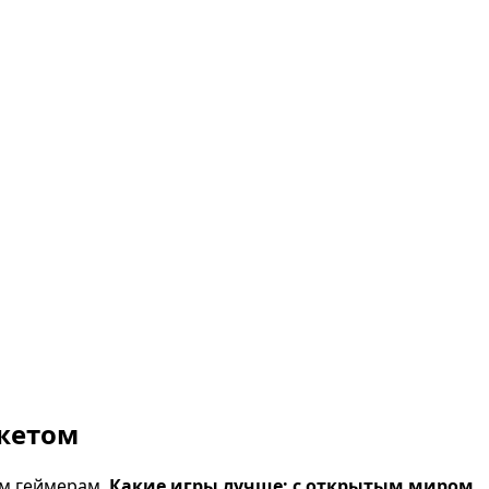
южетом
им геймерам.
Какие игры лучше: с открытым миром