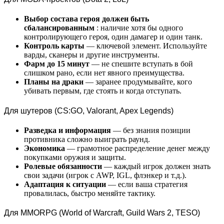
Выбор состава героя должен быть
сбалансированным
: наличие хотя бы одного
контролирующего героя, один дамагер и один танк.
Контроль карты
— ключевой элемент. Используйте
варды, сканеры и другие инструменты.
Фарм до 15 минут
— не спешите вступать в бой
слишком рано, если нет явного преимущества.
Планы на драки
— заранее продумывайте, кого
убивать первым, где стоять и когда отступать.
Для шутеров (CS:GO, Valorant, Apex Legends)
Разведка и информация
— без знания позиции
противника сложно выиграть раунд.
Экономика
— грамотное распределение денег между
покупками оружия и защиты.
Ролевые обязанности
— каждый игрок должен знать
свои задачи (игрок с AWP, IGL, флэнкер и т.д.).
Адаптация к ситуации
— если ваша стратегия
провалилась, быстро меняйте тактику.
Для MMORPG (World of Warcraft, Guild Wars 2, TESO)