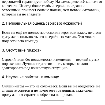
персонажей гарантирует победу. На самом деле всё зависит от
контекста. Иногда более слабый герой, но идеально
освоенный, принесёт больше пользы, чем новый «метовый»,
которым вы не владеете.
2. Неправильная оценка своих возможностей
Если вы ещё не полностью освоили героя или класс, не стоит
сразу же использовать его в серьёзных матчах. Это может
подвести всю команду.
3. Отсутствие гибкости
Строгий план без возможности изменения — верный путь к
поражению. Лучшие стратегии — те, которые можно
адаптировать под конкретную ситуацию.
4. Неумение работать в команде
Онлайн-игры — это не соло-квест. Если вы не общаетесь, не
слушаете советов и не помогаете товарищам, даже самая
продуманная стратегия обречена на провал.