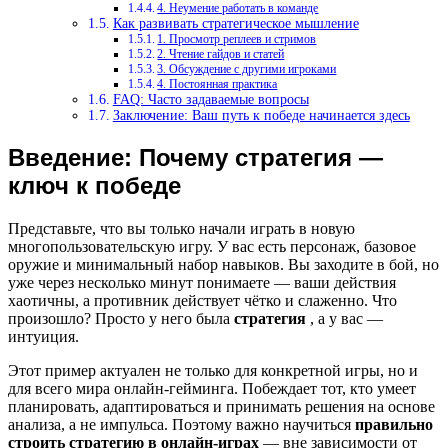
4. Неумение работать в команде
Как развивать стратегическое мышление
1. Просмотр реплеев и стримов
2. Чтение гайдов и статей
3. Обсуждение с другими игроками
4. Постоянная практика
FAQ: Часто задаваемые вопросы
Заключение: Ваш путь к победе начинается здесь
Введение: Почему стратегия —
ключ к победе
Представьте, что вы только начали играть в новую
многопользовательскую игру. У вас есть персонаж, базовое
оружие и минимальный набор навыков. Вы заходите в бой, но
уже через несколько минут понимаете — ваши действия
хаотичны, а противник действует чётко и слаженно. Что
произошло? Просто у него была
стратегия
, а у вас —
интуиция.
Этот пример актуален не только для конкретной игры, но и
для всего мира онлайн-гейминга. Побеждает тот, кто умеет
планировать, адаптироваться и принимать решения на основе
анализа, а не импульса. Поэтому важно научиться
правильно
строить стратегию в онлайн-играх
— вне зависимости от