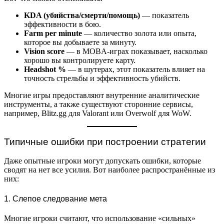
KDA (убийства/смерти/помощь)
— показатель
эффективности в бою.
Farm per minute
— количество золота или опыта,
которое вы добываете за минуту.
Vision score
— в MOBA-играх показывает, насколько
хорошо вы контролируете карту.
Headshot %
— в шутерах, этот показатель влияет на
точность стрельбы и эффективность убийств.
Многие игры предоставляют внутренние аналитические
инструменты, а также существуют сторонние сервисы,
например, Blitz.gg для Valorant или Overwolf для WoW.
Типичные ошибки при построении стратегии
Даже опытные игроки могут допускать ошибки, которые
сводят на нет все усилия. Вот наиболее распространённые из
них:
1. Слепое следование мета
Многие игроки считают, что использование «сильных»