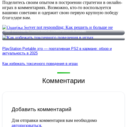
Поделитесь своим опытом в построении стратегии в онлайн-
играх в комментариях. Возможно, кто-то воспользуется
вашими советами и одержит свою первую крупную победу
благодаря вам.
Ошибка Server not responding: Как решить и больше не
сталкиваться
Как избежать токсичного поведения в играх
PlayStation Portable это — портативная PS2 в кармане: обзор и
актуальность в 2025
Как избежать токсичного поведения в играх
Комментарии
Добавить комментарий
Для отправки комментария вам необходимо
авторизоваться
.