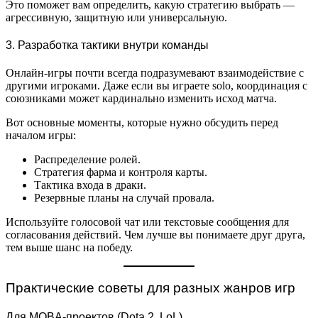
Это поможет вам определить, какую стратегию выбрать —
агрессивную, защитную или универсальную.
3. Разработка тактики внутри команды
Онлайн-игры почти всегда подразумевают взаимодействие с
другими игроками. Даже если вы играете solo, координация с
союзниками может кардинально изменить исход матча.
Вот основные моменты, которые нужно обсудить перед
началом игры:
Распределение ролей.
Стратегия фарма и контроля карты.
Тактика входа в драки.
Резервные планы на случай провала.
Используйте голосовой чат или текстовые сообщения для
согласования действий. Чем лучше вы понимаете друг друга,
тем выше шанс на победу.
Практические советы для разных жанров игр
Для MOBA-проектов (Dota 2, LoL)