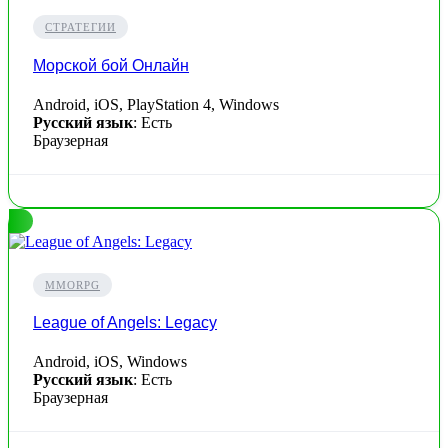
СТРАТЕГИИ
Морской бой Онлайн
Android, iOS, PlayStation 4, Windows
Русский язык
: Есть
Браузерная
MMORPG
League of Angels: Legacy
Android, iOS, Windows
Русский язык
: Есть
Браузерная