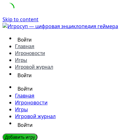
Skip to content
Войти
Главная
Игроновости
Игры
Игровой журнал
Войти
Войти
Главная
Игроновости
Игры
Игровой журнал
Войти
Добавить игру