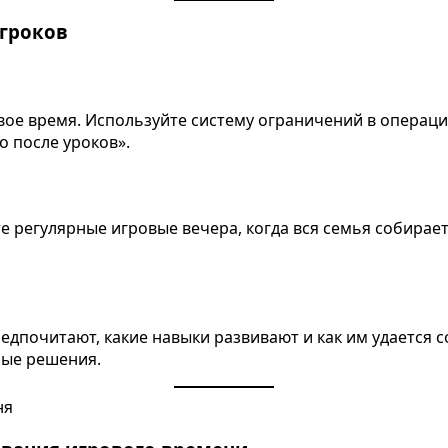
игроков
овое время. Используйте систему ограничений в операц
о после уроков».
е регулярные игровые вечера, когда вся семья собирае
редпочитают, какие навыки развивают и как им удается 
ные решения.