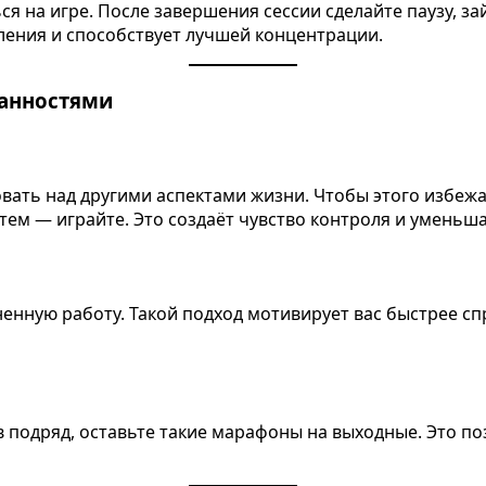
ся на игре. После завершения сессии сделайте паузу, з
ления и способствует лучшей концентрации.
занностями
ать над другими аспектами жизни. Чтобы этого избежа
атем — играйте. Это создаёт чувство контроля и уменьш
ненную работу. Такой подход мотивирует вас быстрее сп
в подряд, оставьте такие марафоны на выходные. Это п