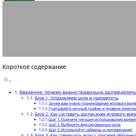
ЭНЦИКЛОПЕДИЯ ГЕЙМЕРА
Как плани
27.06.2025
АВТОР ANA_EDITOR
КОММЕНТАРИЕВ НЕТ
Короткое содержание
Введение: почему важно правильно распределять
Блок 1: Определяем цели и приоритеты
Зачем вам нужно планирование игрового вре
Учитывайте личный график и уровень энерги
Блок 2: Как составить расписание игрового вре
Шаг 1: Оцените текущее использование врем
Шаг 2: Выберите фиксированные окна
Шаг 3: Используйте таймеры и напоминания
Блок 3: Как совмещать игры с другими обязанн