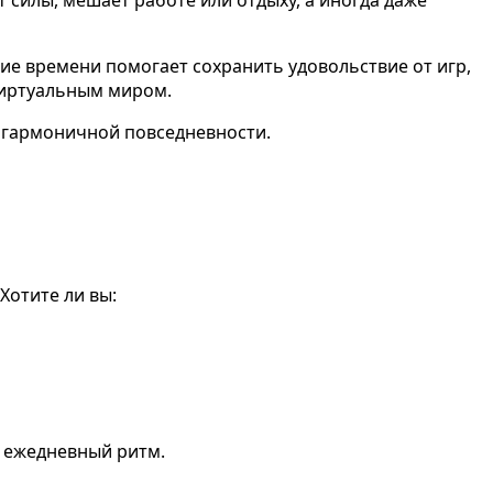
 силы, мешает работе или отдыху, а иногда даже
ие времени помогает сохранить удовольствие от игр,
виртуальным миром.
ее гармоничной повседневности.
Хотите ли вы:
в ежедневный ритм.