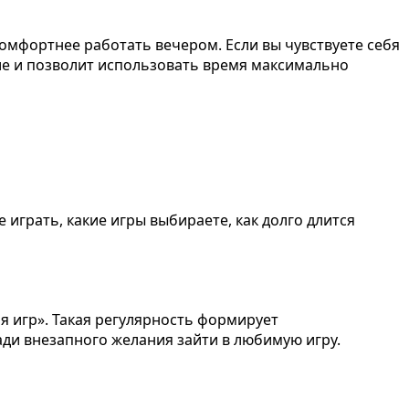
омфортнее работать вечером. Если вы чувствуете себя
ие и позволит использовать время максимально
 играть, какие игры выбираете, как долго длится
я игр». Такая регулярность формирует
ради внезапного желания зайти в любимую игру.