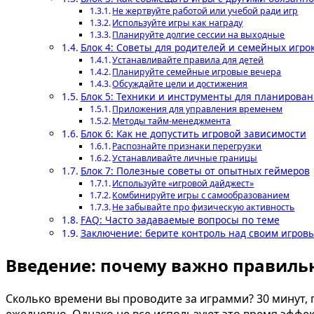
Не жертвуйте работой или учебой ради игр
Используйте игры как награду
Планируйте долгие сессии на выходные
Блок 4: Советы для родителей и семейных игро
Устанавливайте правила для детей
Планируйте семейные игровые вечера
Обсуждайте цели и достижения
Блок 5: Техники и инструменты для планирова
Приложения для управления временем
Методы тайм-менеджмента
Блок 6: Как не допустить игровой зависимости
Распознайте признаки перегрузки
Устанавливайте личные границы
Блок 7: Полезные советы от опытных геймеров
Используйте «игровой дайджест»
Комбинируйте игры с самообразованием
Не забывайте про физическую активность
FAQ: Часто задаваемые вопросы по теме
Заключение: берите контроль над своим игро
Введение: почему важно правильн
Сколько времени вы проводите за играмми? 30 минут, 