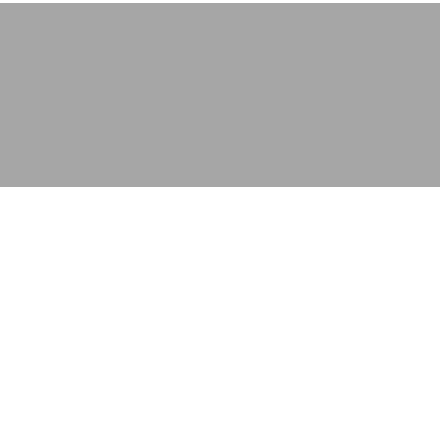
рафика дня