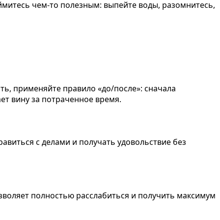
аймитесь чем-то полезным: выпейте воды, разомнитесь,
ть, применяйте правило «до/после»: сначала
ает вину за потраченное время.
равиться с делами и получать удовольствие без
озволяет полностью расслабиться и получить максимум