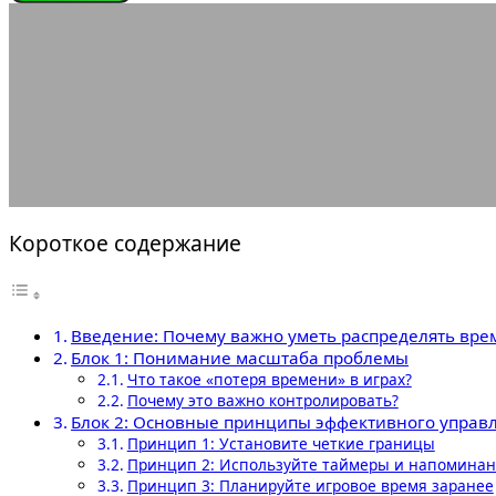
ЭНЦИКЛОПЕДИЯ ГЕЙМЕРА
Как пра
15.07.2025
АВТОР ANA_EDITOR
КОММЕНТАРИЕВ НЕТ
Короткое содержание
Введение: Почему важно уметь распределять вре
Блок 1: Понимание масштаба проблемы
Что такое «потеря времени» в играх?
Почему это важно контролировать?
Блок 2: Основные принципы эффективного управ
Принцип 1: Установите четкие границы
Принцип 2: Используйте таймеры и напомина
Принцип 3: Планируйте игровое время заранее