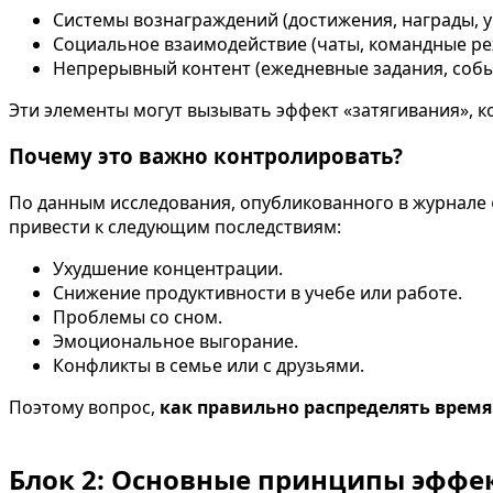
Системы вознаграждений (достижения, награды, у
Социальное взаимодействие (чаты, командные ре
Непрерывный контент (ежедневные задания, собы
Эти элементы могут вызывать эффект «затягивания», к
Почему это важно контролировать?
По данным исследования, опубликованного в журнале
привести к следующим последствиям:
Ухудшение концентрации.
Снижение продуктивности в учебе или работе.
Проблемы со сном.
Эмоциональное выгорание.
Конфликты в семье или с друзьями.
Поэтому вопрос,
как правильно распределять время
Блок 2: Основные принципы эффе