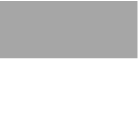
йн-играх