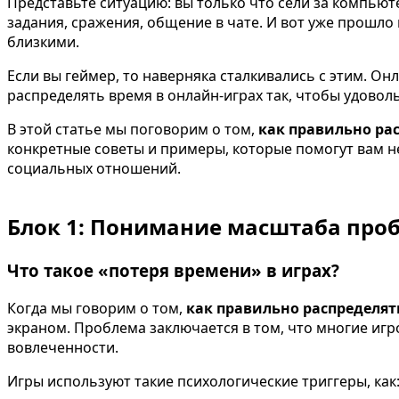
Представьте ситуацию: вы только что сели за компьют
задания, сражения, общение в чате. И вот уже прошло 
близкими.
Если вы геймер, то наверняка сталкивались с этим. Он
распределять время в онлайн-играх так, чтобы удово
В этой статье мы поговорим о том,
как правильно ра
конкретные советы и примеры, которые помогут вам не
социальных отношений.
Блок 1: Понимание масштаба про
Что такое «потеря времени» в играх?
Когда мы говорим о том,
как правильно распределят
экраном. Проблема заключается в том, что многие игр
вовлеченности.
Игры используют такие психологические триггеры, как