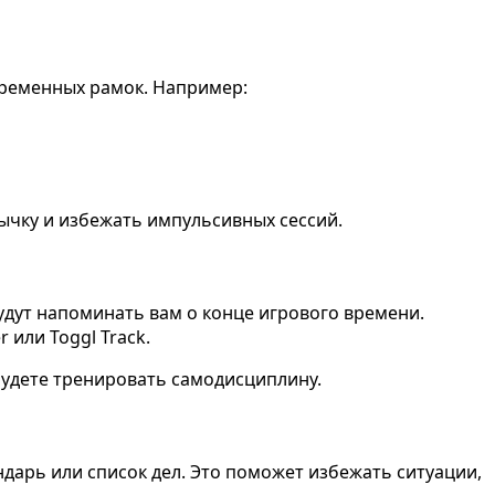
временных рамок. Например:
ычку и избежать импульсивных сессий.
дут напоминать вам о конце игрового времени.
или Toggl Track.
 будете тренировать самодисциплину.
ндарь или список дел. Это поможет избежать ситуации,