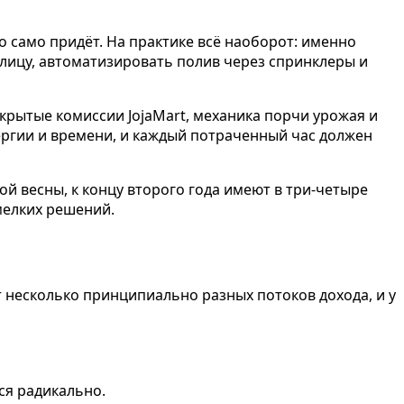
 само придёт. На практике всё наоборот: именно
плицу, автоматизировать полив через спринклеры и
 скрытые комиссии JojaMart, механика порчи урожая и
ергии и времени, и каждый потраченный час должен
й весны, к концу второго года имеют в три-четыре
 мелких решений.
т несколько принципиально разных потоков дохода, и у
ся радикально.