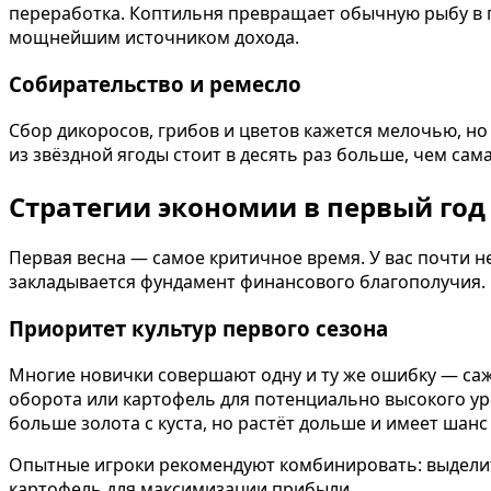
переработка. Коптильня превращает обычную рыбу в пр
мощнейшим источником дохода.
Собирательство и ремесло
Сбор дикоросов, грибов и цветов кажется мелочью, но
из звёздной ягоды стоит в десять раз больше, чем сам
Стратегии экономии в первый год
Первая весна — самое критичное время. У вас почти н
закладывается фундамент финансового благополучия.
Приоритет культур первого сезона
Многие новички совершают одну и ту же ошибку — сажа
оборота или картофель для потенциально высокого уро
больше золота с куста, но растёт дольше и имеет шан
Опытные игроки рекомендуют комбинировать: выделить
картофель для максимизации прибыли.