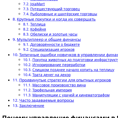
JojaMart
Путешествующий торговец
Рыболовные и шахтёрские торговцы
Крупные покупки и когда их совершать
Теплица
Кофейня
Обелиски и золотые часы
Мультиплеер и общие финансы
Договорённости о бюджете
Специализация игроков
Типичные ошибки новичков в управлении фина
Покупка животных до подготовки инфраструкт
Игнорирование переработки
Слишком позднее начало копить на теплицу
Трата денег на декор
Продвинутые стратегии для опытных игроков
Массовое производство вина
Трюфельная империя
Манипуляции с удачей и кинематографом
Часто задаваемые вопросы
Заключение
Почему управление финансами в S