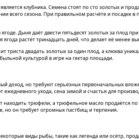
вляется клубника. Семена стоят по сто золотых и прод
нии всего сезона. При правильном расчёте и посадке в 
ягоде. Дыня даёт двести пятьдесят золотых за плод при
я ягода растёт тринадцать дней, что делает её менее в
 триста двадать золотых за один плод, а клюква уникаль
быльной культурой в игре на гектар площади.
ый доход, но требуют серьёзных первоначальных вложен
т ежедневного ухода, сена зимой и счастья для произво
 находить трюфели, а трюфельное масло продаётся по т
, но он требует огромных пастбищ и терпения.
Некоторые виды рыбы, такие как легенда или осётр, про