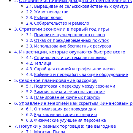
Основные источники дохода и их рентабельность
Выращивание сельскохозяйственных культур
Животноводство
Рыбная ловля
Собирательство и ремесло
Стратегии экономии в первый год игры
Приоритет культур первого сезона
Отказ от преждевременных покупок
Использование бесплатных ресурсов
Инвестиции, которые окупаются быстрее всего
Спринклеры и система автополива
Теплица
Сарай для свиней и трюфельное масло
Кофейня и перерабатывающее оборудование
Сезонное планирование расходов
Подготовка к переходу между сезонами
Зимняя пауза и её использование
Планирование крупных покупок
Управление энергией как скрытым финансовым р
Оптимизация распорядка дня
Еда как инвестиция в энергию
Физические улучшения персонажа
Покупки у разных торговцев: где выгоднее
Магазин Пьера