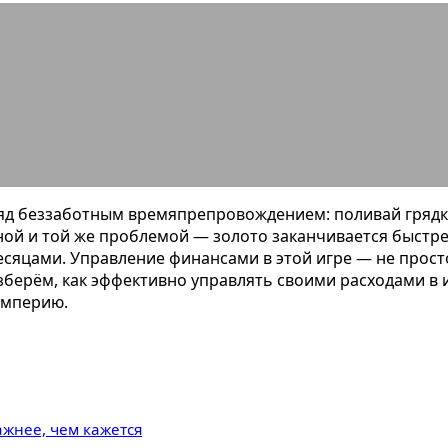
управлять своими расходами в игр
яд беззаботным времяпрепровождением: поливай грядки,
дной и той же проблемой — золото заканчивается быстре
сяцами. Управление финансами в этой игре — не просто
зберём, как эффективно управлять своими расходами в и
империю.
ажнее, чем кажется