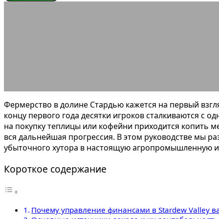
ЭНЦИКЛОПЕДИЯ ГЕЙМЕРА
Как эффективно 
03.06.2026
АВТОР ANA_EDITOR
КОММЕНТАРИЕВ НЕТ
Фермерство в долине Стардью кажется на первый взгл
концу первого года десятки игроков сталкиваются с о
на покупку теплицы или кофейни приходится копить ме
вся дальнейшая прогрессия. В этом руководстве мы ра
убыточного хутора в настоящую агропромышленную 
Короткое содержание
Почему управление финансами в Stardew Valley в