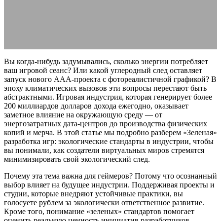
17.02.2026
АВТОР ANA_EDITOR
КОММЕНТАРИЕВ НЕТ
Вы когда-нибудь задумывались, сколько энергии потребляет
ваш игровой сеанс? Или какой углеродный след оставляет
запуск нового AAA-проекта с фотореалистичной графикой? В
эпоху климатических вызовов эти вопросы перестают быть
абстрактными. Игровая индустрия, которая генерирует более
200 миллиардов долларов дохода ежегодно, оказывает
заметное влияние на окружающую среду — от
энергозатратных дата-центров до производства физических
копий и мерча. В этой статье мы подробно разберем «Зеленая»
разработка игр: экологические стандарты в индустрии, чтобы
вы понимали, как создатели виртуальных миров стремятся
минимизировать свой экологический след.
Почему эта тема важна для геймеров? Потому что осознанный
выбор влияет на будущее индустрии. Поддерживая проекты и
студии, которые внедряют устойчивые практики, вы
голосуете рублем за экологически ответственное развитие.
Кроме того, понимание «зеленых» стандартов помогает
оценить реальную ценность инициатив разработчиков,