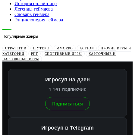
История онлайн игр
Легенды геймдева
Словарь геймера
Энциклопедия геймера
Популярные жанры
СТРАТЕГИИ
ШУТЕРЫ
MMORPG
ACTION
ПРОЧИЕ ИГРЫ И
КАТЕГОРИИ
РПГ
СПОРТИВНЫЕ ИГРЫ
КАРТОЧНЫЕ И
НАСТОЛЬНЫЕ ИГРЫ
Игросуп на Дзен
1 141 подписчик
Подписаться
Игросуп в Telegram