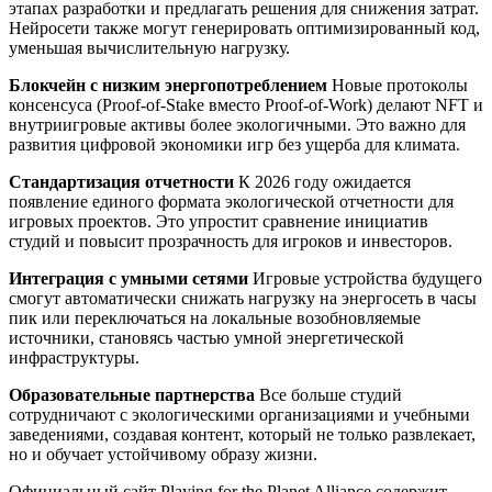
этапах разработки и предлагать решения для снижения затрат.
Нейросети также могут генерировать оптимизированный код,
уменьшая вычислительную нагрузку.
Блокчейн с низким энергопотреблением
Новые протоколы
консенсуса (Proof-of-Stake вместо Proof-of-Work) делают NFT и
внутриигровые активы более экологичными. Это важно для
развития цифровой экономики игр без ущерба для климата.
Стандартизация отчетности
К 2026 году ожидается
появление единого формата экологической отчетности для
игровых проектов. Это упростит сравнение инициатив
студий и повысит прозрачность для игроков и инвесторов.
Интеграция с умными сетями
Игровые устройства будущего
смогут автоматически снижать нагрузку на энергосеть в часы
пик или переключаться на локальные возобновляемые
источники, становясь частью умной энергетической
инфраструктуры.
Образовательные партнерства
Все больше студий
сотрудничают с экологическими организациями и учебными
заведениями, создавая контент, который не только развлекает,
но и обучает устойчивому образу жизни.
Официальный сайт Playing for the Planet Alliance содержит