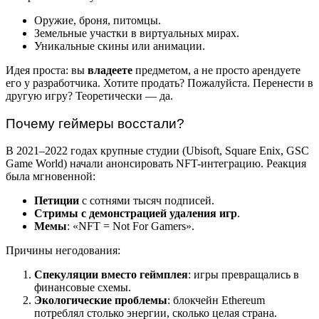
Оружие, броня, питомцы.
Земельные участки в виртуальных мирах.
Уникальные скины или анимации.
Идея проста: вы
владеете
предметом, а не просто арендуете
его у разработчика. Хотите продать? Пожалуйста. Перенести в
другую игру? Теоретически — да.
Почему геймеры восстали?
В 2021–2022 годах крупные студии (Ubisoft, Square Enix, GSC
Game World) начали анонсировать NFT-интеграцию. Реакция
была мгновенной:
Петиции
с сотнями тысяч подписей.
Стримы с демонстрацией удаления игр
.
Мемы
: «NFT = Not For Gamers».
Причины негодования:
Спекуляции вместо геймплея
: игры превращались в
финансовые схемы.
Экологические проблемы
: блокчейн Ethereum
потреблял столько энергии, сколько целая страна.