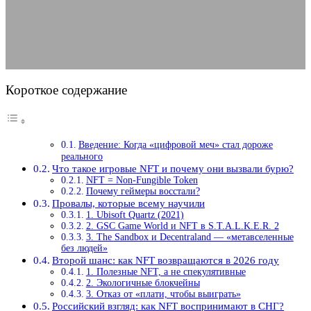
12.02.2026
АВТОР ANA_EDITOR
КОММЕНТАРИЕВ НЕТ
Короткое содержание
Введение: Когда «цифровой меч» стал дороже
реального
Что такое игровые NFT и почему они вызвали бурю?
NFT = Non-Fungible Token
Почему геймеры восстали?
Провалы, которые всему научили
1. Ubisoft Quartz (2021)
2. GSC Game World и NFT в S.T.A.L.K.E.R. 2
3. The Sandbox и Decentraland — «метавселенные
без людей»
Второй шанс: как NFT возвращаются в 2026 году
1. Полезные NFT, а не спекулятивные
2. Экологичные блокчейны
3. Отказ от «плати, чтобы выиграть»
Российский взгляд: как NFT воспринимают в СНГ?