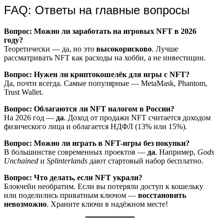
FAQ: Ответы на главные вопросы
Вопрос: Можно ли заработать на игровых NFT в 2026
году?
Теоретически — да, но это
высокорисково
. Лучше
рассматривать NFT как расходы на хобби, а не инвестиции.
Вопрос: Нужен ли криптокошелёк для игры с NFT?
Да, почти всегда. Самые популярные — MetaMask, Phantom,
Trust Wallet.
Вопрос: Облагаются ли NFT налогом в России?
На 2026 год —
да
. Доход от продажи NFT считается доходом
физического лица и облагается НДФЛ (13% или 15%).
Вопрос: Можно ли играть в NFT-игры без покупки?
В большинстве современных проектов —
да
. Например,
Gods
Unchained
и
Splinterlands
дают стартовый набор бесплатно.
Вопрос: Что делать, если NFT украли?
Блокчейн необратим. Если вы потеряли доступ к кошельку
или поделились приватным ключом —
восстановить
невозможно
. Храните ключи в надёжном месте!