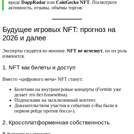
вроде
DappRadar
или
CoinGecko NFT
. Посмотрите
активность, отзывы, объёмы торгов.
Будущее игровых NFT: прогноз на
2026 и далее
Эксперты сходятся во мнении:
NFT не исчезнут
, но их роль
изменится.
1. NFT как билеты и доступ
Вместо «цифрового меча» NFT станут:
Билетами на внутриигровые концерты (
Fortnite
уже
делает это без блокчейна).
Подписками на эксклюзивный контент.
Доказательством участия в событиях («Вы были в
первом рейде против босса»).
2. Кроссплатформенная собственность
В будущем вы сможете: