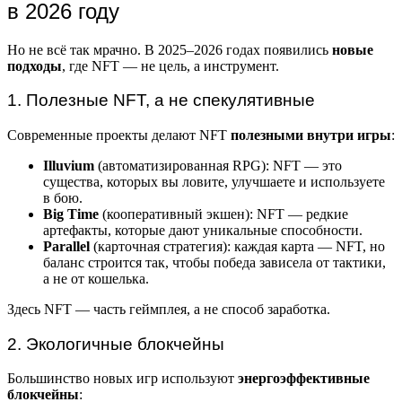
в 2026 году
Но не всё так мрачно. В 2025–2026 годах появились
новые
подходы
, где NFT — не цель, а инструмент.
1. Полезные NFT, а не спекулятивные
Современные проекты делают NFT
полезными внутри игры
:
Illuvium
(автоматизированная RPG): NFT — это
существа, которых вы ловите, улучшаете и используете
в бою.
Big Time
(кооперативный экшен): NFT — редкие
артефакты, которые дают уникальные способности.
Parallel
(карточная стратегия): каждая карта — NFT, но
баланс строится так, чтобы победа зависела от тактики,
а не от кошелька.
Здесь NFT — часть геймплея, а не способ заработка.
2. Экологичные блокчейны
Большинство новых игр используют
энергоэффективные
блокчейны
: