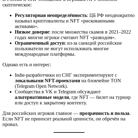
скептическое:
Регуляторная неопределённость
: ЦБ РФ неоднократно
называл криптовалюты и NFT «рискованными
активами».
Низкое доверие
: после множества скамов в 2021–2022
годах многие игроки считают NFT «разводом».
Ограниченный доступ
: из-за санкций российские
пользователи не могут использовать многие
международные платформы.
Однако есть и интерес:
Indie-разработчики из СНГ экспериментируют с
локальными NFT-проектами
на блокчейне TON
(Telegram Open Network).
Сообщества в VK и Telegram обсуждают
альтернативные модели
, где NFT — билет на турнир
или доступ к закрытому контенту.
Для российских игроков главное —
прозрачность и польза
.
Если NFT не приносит реальной ценности, он обречён на
провал.