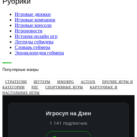
Рубрики
Игровые движки
Игровые компании
Игровые консоли
Игроновости
История онлайн игр
Легенды геймдева
Словарь геймера
Энциклопедия геймера
Популярные жанры
СТРАТЕГИИ
ШУТЕРЫ
MMORPG
ACTION
ПРОЧИЕ ИГРЫ И
КАТЕГОРИИ
РПГ
СПОРТИВНЫЕ ИГРЫ
КАРТОЧНЫЕ И
НАСТОЛЬНЫЕ ИГРЫ
Игросуп на Дзен
1 141 подписчик