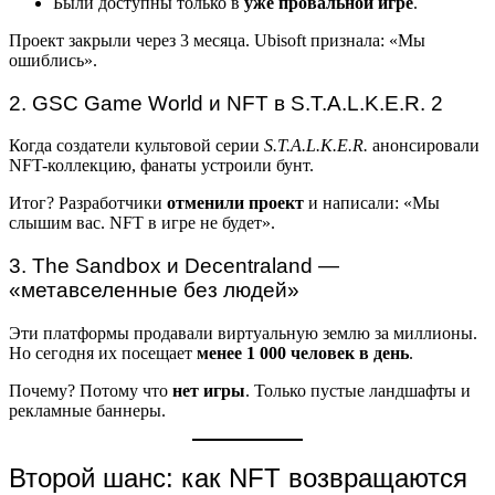
Были доступны только в
уже провальной игре
.
Проект закрыли через 3 месяца. Ubisoft признала: «Мы
ошиблись».
2. GSC Game World и NFT в S.T.A.L.K.E.R. 2
Когда создатели культовой серии
S.T.A.L.K.E.R.
анонсировали
NFT-коллекцию, фанаты устроили бунт.
Итог? Разработчики
отменили проект
и написали: «Мы
слышим вас. NFT в игре не будет».
3. The Sandbox и Decentraland —
«метавселенные без людей»
Эти платформы продавали виртуальную землю за миллионы.
Но сегодня их посещает
менее 1 000 человек в день
.
Почему? Потому что
нет игры
. Только пустые ландшафты и
рекламные баннеры.
Второй шанс: как NFT возвращаются