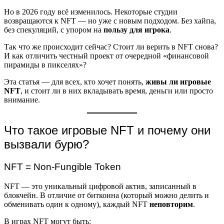
Но в 2026 году всё изменилось. Некоторые студии
возвращаются к NFT — но уже с новым подходом. Без хайпа,
без спекуляций, с упором на
пользу для игрока
.
Так что же происходит сейчас? Стоит ли верить в NFT снова?
И как отличить честный проект от очередной «финансовой
пирамиды в пикселях»?
Эта статья — для всех, кто хочет понять,
живы ли игровые
NFT
, и стоит ли в них вкладывать время, деньги или просто
внимание.
Что такое игровые NFT и почему они
вызвали бурю?
NFT = Non-Fungible Token
NFT — это уникальный цифровой актив, записанный в
блокчейн. В отличие от биткоина (который можно делить и
обменивать один к одному), каждый NFT
неповторим
.
В играх NFT могут быть: