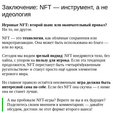
Заключение: NFT — инструмент, а не
идеология
Игровые NFT: второй шанс или окончательный провал?
Ни то, ни другое.
NFT — это
технология
, как облачные сохранения или
микротранзакции. Она может быть использована во благо —
или во вред.
Сегодня мы видим
зрелый подход
: NFT внедряются тихо, без
хайпа, с упором на
пользу для игрока
. Если эта тенденция
продолжится, NFT перестанут быть «четырёхбуквенным
ругательством» и станут просто ещё одним элементом
игрового мира.
Но главное правило остаётся неизменным:
игра должна быть
интересной сама по себе
. Если без NFT она скучна — с ними
она не станет лучше.
А вы пробовали NFT-игры? Верите ли вы в их будущее?
Поделитесь своим мнением в комментариях — давайте
обсудим, достоин ли этот формат второго шанса!