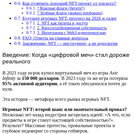
Как отличить хороший NFT-проект от плохого?
? Красные флаги (бегите!)
? Зелёные флаги (можно пробовать)
Будущее игровых NFT: прогноз на 2026 и далее
1. NFT как билеты и доступ
2. Кроссплатформенная собственность
3. Интеграция с Web3-идентичностью
FAQ: Ответы на главные вопросы
Заключение: NFT — инструмент, а не идеология
Введение: Когда «цифровой меч» стал дороже
реального
В 2021 году игрок купил виртуальный меч из игры
Axie
Infinity
за
150 000 долларов
. В 2023 году та же игра потеряла
95% активной аудитории
, а её токен обесценился почти до
нуля.
Эта история — метафора всего рынка игровых NFT.
Игровые NFT: второй шанс или окончательный провал?
Несколько лет назад индустрия загорелась идеей: «А что, если
предметы в игре станут настоящей собственностью?».
Результат? Массовые протесты, провальные проекты и
глубокое недоверие со стороны геймеров.