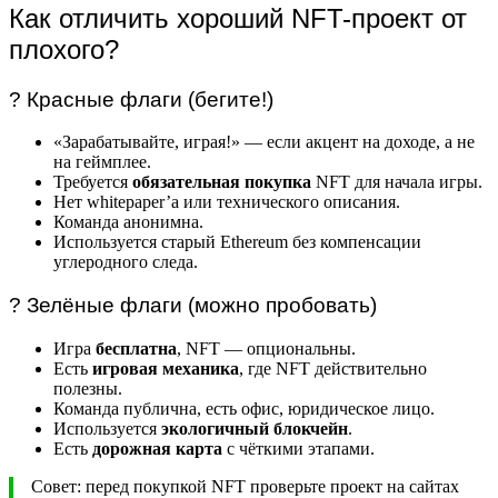
Как отличить хороший NFT-проект от
плохого?
? Красные флаги (бегите!)
«Зарабатывайте, играя!» — если акцент на доходе, а не
на геймплее.
Требуется
обязательная покупка
NFT для начала игры.
Нет whitepaper’а или технического описания.
Команда анонимна.
Используется старый Ethereum без компенсации
углеродного следа.
? Зелёные флаги (можно пробовать)
Игра
бесплатна
, NFT — опциональны.
Есть
игровая механика
, где NFT действительно
полезны.
Команда публична, есть офис, юридическое лицо.
Используется
экологичный блокчейн
.
Есть
дорожная карта
с чёткими этапами.
Совет: перед покупкой NFT проверьте проект на сайтах