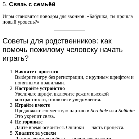
5.
Связь с семьёй
Игры становятся поводом для звонков: «Бабушка, ты прошла
новый уровень?»
Советы для родственников: как
помочь пожилому человеку начать
играть?
Начните с простого
Выберите игру без регистрации, с крупным шрифтом и
понятными правилами.
Настройте устройство
Увеличьте шрифт, включите режим высокой
контрастности, отключите уведомления.
Играйте вместе
Предложите совместную партию в
Scrabble
или
Solitaire
.
Это укрепит связь.
Не торопите
Дайте время освоиться. Ошибки — часть процесса.
Хвалите за успехи
Даже маленькая победа — повод для радости.