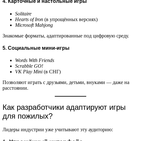
4. Карточные и настольные игры
Solitaire
Hearts of Iron
(в упрощённых версиях)
Microsoft Mahjong
Знакомые форматы, адаптированные под цифровую среду.
5. Социальные мини-игры
Words With Friends
Scrabble GO!
VK Play Mini
(в СНГ)
Позволяют играть с друзьями, детьми, внуками — даже на
расстоянии.
Как разработчики адаптируют игры
для пожилых?
Лидеры индустрии уже учитывают эту аудиторию: