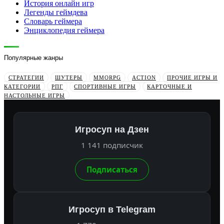
История онлайн игр
Легенды геймдева
Словарь геймера
Энциклопедия геймера
Популярные жанры
СТРАТЕГИИ
ШУТЕРЫ
MMORPG
ACTION
ПРОЧИЕ ИГРЫ И
КАТЕГОРИИ
РПГ
СПОРТИВНЫЕ ИГРЫ
КАРТОЧНЫЕ И
НАСТОЛЬНЫЕ ИГРЫ
Игросуп на Дзен
1 141 подписчик
Подписаться
Игросуп в Telegram