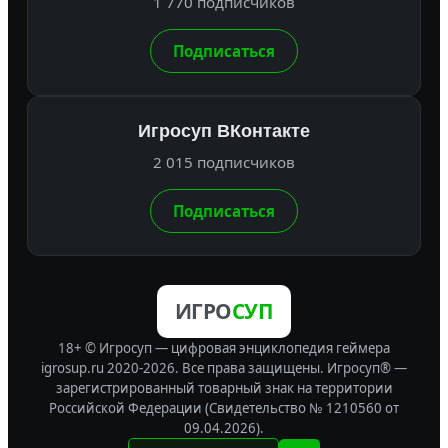
1 770 подписчиков
Подписаться
Игросуп ВКонтакте
2 015 подписчиков
Подписаться
ИГРО
СУП
18+ © Игросуп — цифровая энциклопедия геймера
igrosup.ru 2020-2026. Все права защищены.
Игросуп® —
зарегистрированный товарный знак на территории
Российской Федерации (Свидетельство № 1210560 от
09.04.2026).