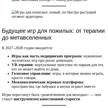
Будущее игр для пожилых: от терапии
до метавселенных
К 2027–2028 годам ожидается:
Игры как часть медицинских программ
: назначение
логических игр при риске деменции;
VR-терапия
: виртуальные прогулки по паркам для тех,
кто не может выйти из дома;
Голосовое управление
: игры, в которые можно играть,
просто говоря;
Межпоколенческие игровые платформы
:
пространства, где бабушки и внуки играют вместе.
Игры перестанут быть «развлечением для молодых» — они
станут
инструментом качественной старости
.