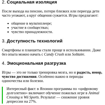
2.
Социальная изоляция
После выхода на пенсию, потери близких или переезда дети
часто уезжают, а круг общения сужается. Игры предлагают:
общение в мультиплеере;
участие в сообществах;
чувство принадлежности.
3.
Доступность технологий
Смартфоны и планшеты стали проще в использовании. Даже
без опыта можно начать с
Candy Crush
или
Solitaire
.
4.
Эмоциональная разгрузка
Игры — это не только тренировка мозга, но и
радость, юмор,
чувство достижения
. Особенно важно в периоды
одиночества или болезни.
Интересный факт: в Японии программы по «цифровому
долголетию» включают обучение пожилых игре в
Animal
Crossing
и
Wii Sports
. Результат — снижение уровня
депрессии на 27%.