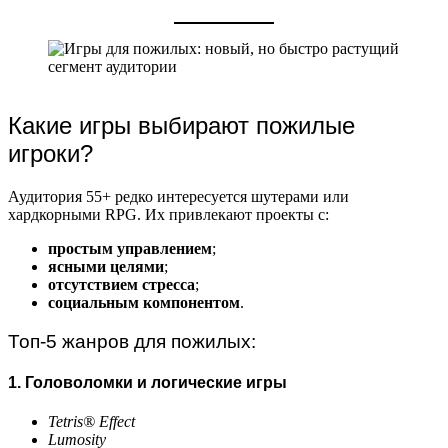
Какие игры выбирают пожилые
игроки?
Аудитория 55+ редко интересуется шутерами или
хардкорными RPG. Их привлекают проекты с:
простым управлением
;
ясными целями
;
отсутствием стресса
;
социальным компонентом
.
Топ-5 жанров для пожилых:
1. Головоломки и логические игры
Tetris® Effect
Lumosity