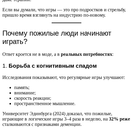
Если вы думали, что игры — это про подростков и стрельбу,
пришло время взглянуть на индустрию по-новому.
Почему пожилые люди начинают
играть?
Ответ кроется не в моде, а в
реальных потребностях
:
1.
Борьба с когнитивным спадом
Исследования показывают, что регулярные игры улучшают:
память;
внимание;
скорость реакции;
пространственное мышление.
Университет Эдинбурга (2024) доказал, что пожилые,
играющие в логические игры 3–4 раза в неделю, на
32% реже
сталкиваются с признаками деменции.