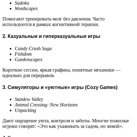
Sudoku
Wordscapes
Помогают тренировать мозг без давления. Часто
используются в рамках когнитивной терапии.
2. Казуальные и гиперказуальные игры
Candy Crush Saga
Fishdom
Gardenscapes
Короткие сессии, яркая графика, понятные механики —
идеально для перерывов.
3. Симуляторы и «уютные» игры (Cozy Games)
Stardew Valley
Animal Crossing: New Horizons
Unpacking
Дают ощущение уюта, контроля и заботы. Многие пожилые
игроки говорят: «Это как ухаживать за садом, но зимой».