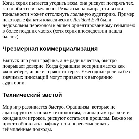
Когда серия пытается угодить всем, она рискует потерять тех,
кто любил ее изначально. Резкая смена жанра, стиля или
тональности может оттолкнуть лояльную аудиторию. Пример:
некоторые фанаты классических
Resident Evil
были
недовольны переходом к экшен-ориентированному геймплею
в более поздних частях (хотя серия впоследствии нашла
баланс).
Чрезмерная коммерциализация
Выпуск игр ради графика, а не ради качества, быстро
подрывает доверие. Когда франшиза воспринимается как
«конвейер», игроки теряют интерес. Ежегодные релизы без
значимых инноваций могут привести к выгоранию
аудитории.
Технический застой
Мир игр развивается быстро. Франшизы, которые не
адаптируются к новым технологиям, стандартам графики и
ожиданиям игроков, рискуют остаться в прошлом. Важно не
просто обновлять графику, но и переосмысливать
геймплейные подходы.