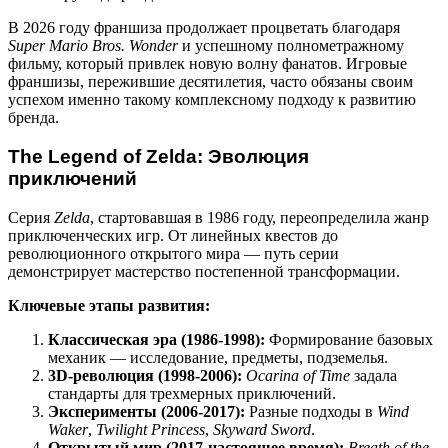
В 2026 году франшиза продолжает процветать благодаря
Super Mario Bros. Wonder
и успешному полнометражному
фильму, который привлек новую волну фанатов. Игровые
франшизы, пережившие десятилетия, часто обязаны своим
успехом именно такому комплексному подходу к развитию
бренда.
The Legend of Zelda: Эволюция
приключений
Серия
Zelda
, стартовавшая в 1986 году, переопределила жанр
приключенческих игр. От линейных квестов до
революционного открытого мира — путь серии
демонстрирует мастерство постепенной трансформации.
Ключевые этапы развития:
Классическая эра (1986-1998):
Формирование базовых
механик — исследование, предметы, подземелья.
3D-революция (1998-2006):
Ocarina of Time
задала
стандарты для трехмерных приключений.
Эксперименты (2006-2017):
Разные подходы в
Wind
Waker
,
Twilight Princess
,
Skyward Sword
.
Открытый мир (2017-настоящее время):
Breath of the