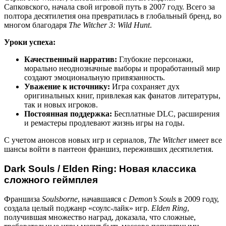
Сапковского, начала свой игровой путь в 2007 году. Всего за
полтора десятилетия она превратилась в глобальный бренд, во
многом благодаря
The Witcher 3: Wild Hunt
.
Уроки успеха:
Качественный нарратив:
Глубокие персонажи,
морально неоднозначные выборы и проработанный мир
создают эмоциональную привязанность.
Уважение к источнику:
Игра сохраняет дух
оригинальных книг, привлекая как фанатов литературы,
так и новых игроков.
Постоянная поддержка:
Бесплатные DLC, расширения
и ремастеры продлевают жизнь игры на годы.
С учетом анонсов новых игр и сериалов,
The Witcher
имеет все
шансы войти в пантеон франшиз, переживших десятилетия.
Dark Souls / Elden Ring: Новая классика
сложного геймплея
Франшиза
Soulsborne
, начавшаяся с
Demon’s Souls
в 2009 году,
создала целый поджанр «соулс-лайк» игр.
Elden Ring
,
получившая множество наград, доказала, что сложные,