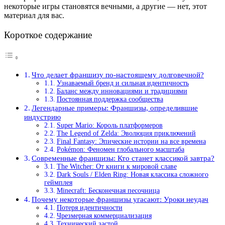
некоторые игры становятся вечными, а другие — нет, этот
материал для вас.
Короткое содержание
Что делает франшизу по-настоящему долговечной?
Узнаваемый бренд и сильная идентичность
Баланс между инновациями и традициями
Постоянная поддержка сообщества
Легендарные примеры: Франшизы, определившие
индустрию
Super Mario: Король платформеров
The Legend of Zelda: Эволюция приключений
Final Fantasy: Эпические истории на все времена
Pokémon: Феномен глобального масштаба
Современные франшизы: Кто станет классикой завтра?
The Witcher: От книги к мировой славе
Dark Souls / Elden Ring: Новая классика сложного
геймплея
Minecraft: Бесконечная песочница
Почему некоторые франшизы угасают: Уроки неудач
Потеря идентичности
Чрезмерная коммерциализация
Технический застой