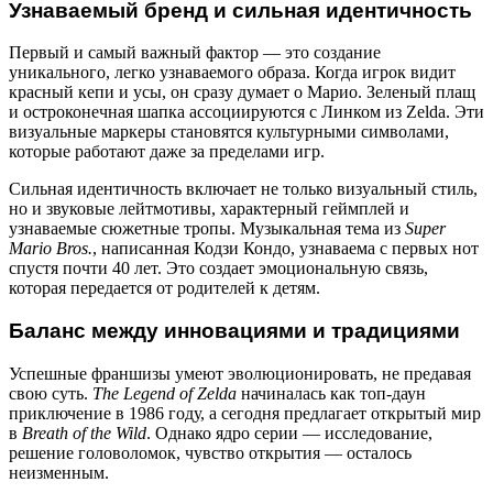
Узнаваемый бренд и сильная идентичность
Первый и самый важный фактор — это создание
уникального, легко узнаваемого образа. Когда игрок видит
красный кепи и усы, он сразу думает о Марио. Зеленый плащ
и остроконечная шапка ассоциируются с Линком из Zelda. Эти
визуальные маркеры становятся культурными символами,
которые работают даже за пределами игр.
Сильная идентичность включает не только визуальный стиль,
но и звуковые лейтмотивы, характерный геймплей и
узнаваемые сюжетные тропы. Музыкальная тема из
Super
Mario Bros.
, написанная Кодзи Кондо, узнаваема с первых нот
спустя почти 40 лет. Это создает эмоциональную связь,
которая передается от родителей к детям.
Баланс между инновациями и традициями
Успешные франшизы умеют эволюционировать, не предавая
свою суть.
The Legend of Zelda
начиналась как топ-даун
приключение в 1986 году, а сегодня предлагает открытый мир
в
Breath of the Wild
. Однако ядро серии — исследование,
решение головоломок, чувство открытия — осталось
неизменным.