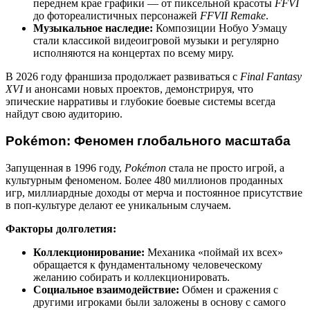
переднем крае графики — от пиксельной красоты
FFVI
до фотореалистичных персонажей
FFVII Remake
.
Музыкальное наследие:
Композиции Нобуо Уэмацу
стали классикой видеоигровой музыки и регулярно
исполняются на концертах по всему миру.
В 2026 году франшиза продолжает развиваться с
Final Fantasy
XVI
и анонсами новых проектов, демонстрируя, что
эпические нарративы и глубокие боевые системы всегда
найдут свою аудиторию.
Pokémon: Феномен глобального масштаба
Запущенная в 1996 году,
Pokémon
стала не просто игрой, а
культурным феноменом. Более 480 миллионов проданных
игр, миллиардные доходы от мерча и постоянное присутствие
в поп-культуре делают ее уникальным случаем.
Факторы долголетия:
Коллекционирование:
Механика «поймай их всех»
обращается к фундаментальному человеческому
желанию собирать и коллекционировать.
Социальное взаимодействие:
Обмен и сражения с
другими игроками были заложены в основу с самого