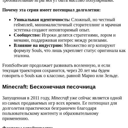
требовательные игры могут быть массово популярными.
Почему эта серия имеет потенциал долголетия:
Уникальная идентичность:
Сложный, но честный
геймплей, минималистичный сторителлинг и мрачная
эстетика создают неповторимый опыт.
Сообщество:
Игроки делятся стратегиями, лором и
мемами, поддерживая интерес между релизами.
Влияние на индустрию:
Множество игр копируют
формулу Souls, что лишь укрепляет статус оригинала как
эталона.
FromSoftware продолжает развивать вселенную, и если
текущая траектория сохранится, через 20 лет мы будем
говорить о Souls как о классике, равной Марио или Зельде.
Minecraft: Бесконечная песочница
Запущенная в 2011 году,
Minecraft
уже сейчас является одной
из самых продаваемых игр всех времен. Ее потенциал для
долголетия практически безграничен благодаря
пользовательскому контенту и образовательному
применению.