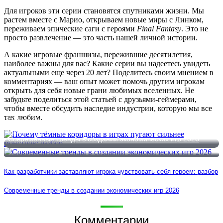
Для игроков эти серии становятся спутниками жизни. Мы
растем вместе с Марио, открываем новые миры с Линком,
переживаем эпические саги с героями
Final Fantasy
. Это не
просто развлечение — это часть нашей личной истории.
А какие игровые франшизы, пережившие десятилетия,
наиболее важны для вас? Какие серии вы надеетесь увидеть
актуальными еще через 20 лет? Поделитесь своим мнением в
комментариях — ваш опыт может помочь другим игрокам
открыть для себя новые грани любимых вселенных. Не
забудьте поделиться этой статьей с друзьями-геймерами,
чтобы вместе обсудить наследие индустрии, которую мы все
так любим.
Почему тёмные коридоры в играх пугают сильнее монстров:
разбор
Современные тренды в создании экономических игр 2026
Как разработчики заставляют игрока чувствовать себя героем: разбор
Современные тренды в создании экономических игр 2026
Комментарии