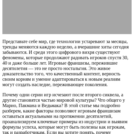
успеха
30.05.2026
АВТОР ANA_EDITOR
КОММЕНТАРИЕВ НЕТ
Представьте себе мир, где технологии устаревают за месяцы,
тренды меняются каждую неделю, а вчерашние хиты сегодня
забываются. И среди этого цифрового вихря существуют
феномены, которые продолжают радовать игроков спустя 30,
40 и даже больше лет. Игровые франшизы, пережившие
десятилетия — это не просто ностальгия. Это живое
доказательство того, что качественный контент, верность
своим корням и умение адаптироваться к новым реалиям
могут создать наследие, переживающее поколения.
Почему одни серии игр исчезают после второго сиквела, а
другие становятся частью мировой культуры? Что общего у
Марио, Пакмана и Ведьмака? В этой статье мы подробно
разберем, какие факторы позволяют игровым франшизам
оставаться актуальными на протяжении десятилетий,
проанализируем ключевые примеры из индустрии и выявим
формулы успеха, которые могут быть полезны как игрокам,
так и разработчикам. Если вы хотите понять, почему