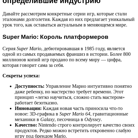
определившие индустрию
Давайте рассмотрим конкретные серии игр, которые стали
эталонами долголетия. Каждая из них предлагает уникальный
урок того, как оставаться актуальным в меняющемся мире.
Super Mario: Король платформеров
Серия
Super Mario
, дебютировавшая в 1985 году, является
одной из самых продаваемых франшиз в истории. Более 800
миллионов копий игр продано по всему миру — цифра,
которая говорит сама за себя.
Секреты успеха:
Доступность:
Управление Марио интуитивно понятно
даже ребенку, но мастерство требует времени. Этот
принцип «легко научиться, сложно стать мастером»
работает безотказно.
Инновации:
Каждая новая часть приносила что-то
новое: 3D-графика в
Super Mario 64
, гравитационные
механики в
Galaxy
, песочница в
Odyssey
.
Качество:
Nintendo строго контролирует качество своих
продуктов. Редко можно встретить откровенно слабую
игру под брендом Mario.