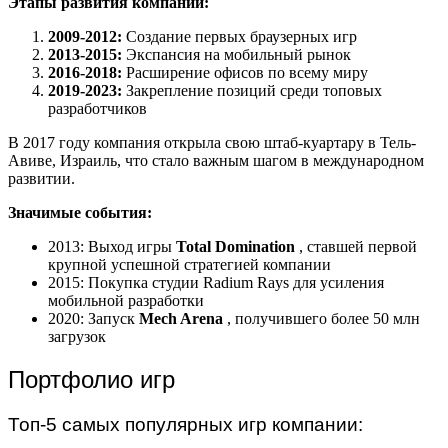
Этапы развития компании:
2009-2012:
Создание первых браузерных игр
2013-2015:
Экспансия на мобильный рынок
2016-2018:
Расширение офисов по всему миру
2019-2023:
Закрепление позиций среди топовых
разработчиков
В 2017 году компания открыла свою штаб-куартару в Тель-
Авиве, Израиль, что стало важным шагом в международном
развитии.
Значимые события:
2013: Выход игры
Total Domination
, ставшей первой
крупной успешной стратегией компании
2015: Покупка студии Radium Rays для усиления
мобильной разработки
2020: Запуск
Mech Arena
, получившего более 50 млн
загрузок
Портфолио игр
Топ-5 самых популярных игр компании: