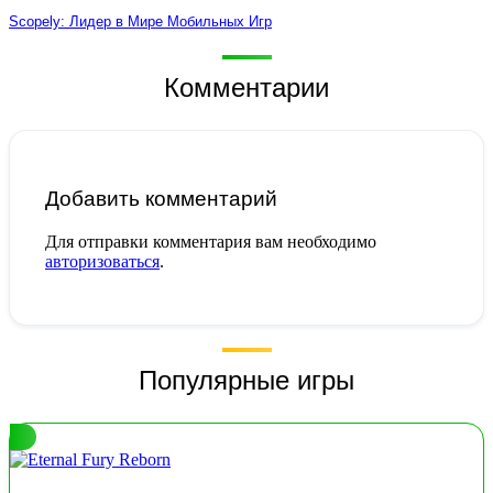
Scopely: Лидер в Мире Мобильных Игр
Комментарии
Добавить комментарий
Для отправки комментария вам необходимо
авторизоваться
.
Популярные игры