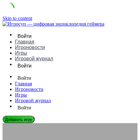
Skip to content
Войти
Главная
Игроновости
Игры
Игровой журнал
Войти
Войти
Главная
Игроновости
Игры
Игровой журнал
Войти
Добавить игру
ИГРОВЫЕ КОМПАНИИ
Plarium: История Успеха, Популярные Игры и Будущее