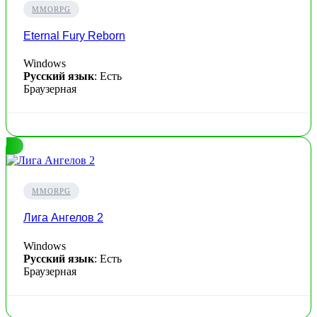
MMORPG
Eternal Fury Reborn
Windows
Русский язык
: Есть
Браузерная
MMORPG
Лига Ангелов 2
Windows
Русский язык
: Есть
Браузерная