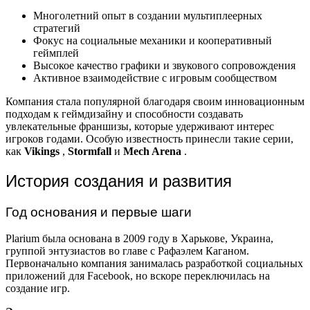
Многолетний опыт в создании мультиплеерных
стратегий
Фокус на социальные механики и кооперативный
геймплей
Высокое качество графики и звукового сопровождения
Активное взаимодействие с игровым сообществом
Компания стала популярной благодаря своим инновационным
подходам к геймдизайну и способности создавать
увлекательные франшизы, которые удерживают интерес
игроков годами. Особую известность принесли такие серии,
как
Vikings
,
Stormfall
и
Mech Arena
.
История создания и развития
Год основания и первые шаги
Plarium была основана в 2009 году в Харькове, Украина,
группой энтузиастов во главе с Рафаэлем Каганом.
Первоначально компания занималась разработкой социальных
приложений для Facebook, но вскоре переключилась на
создание игр.