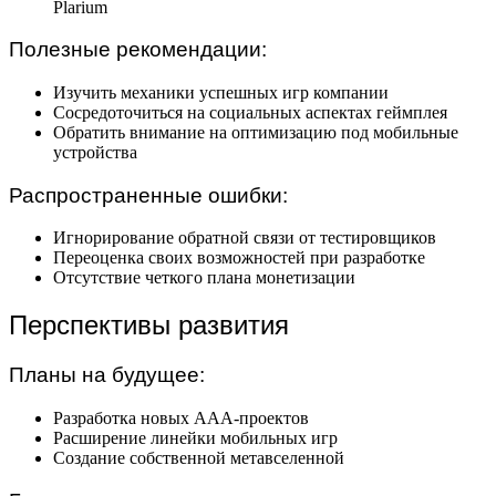
Plarium
Полезные рекомендации:
Изучить механики успешных игр компании
Сосредоточиться на социальных аспектах геймплея
Обратить внимание на оптимизацию под мобильные
устройства
Распространенные ошибки:
Игнорирование обратной связи от тестировщиков
Переоценка своих возможностей при разработке
Отсутствие четкого плана монетизации
Перспективы развития
Планы на будущее:
Разработка новых AAA-проектов
Расширение линейки мобильных игр
Создание собственной метавселенной