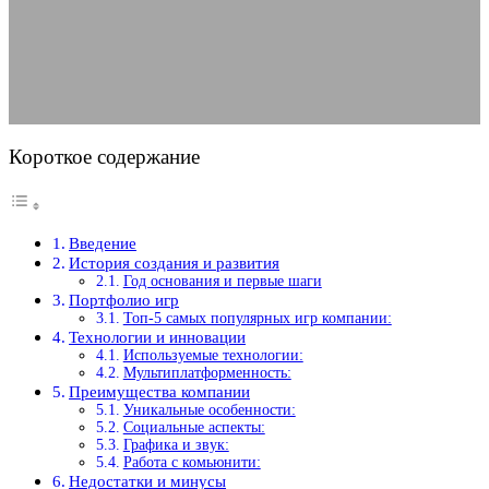
Компании
03.05.2025
АВТОР ANA_EDITOR
КОММЕНТАРИЕВ НЕТ
Короткое содержание
Введение
История создания и развития
Год основания и первые шаги
Портфолио игр
Топ-5 самых популярных игр компании:
Технологии и инновации
Используемые технологии:
Мультиплатформенность:
Преимущества компании
Уникальные особенности:
Социальные аспекты:
Графика и звук:
Работа с комьюнити:
Недостатки и минусы