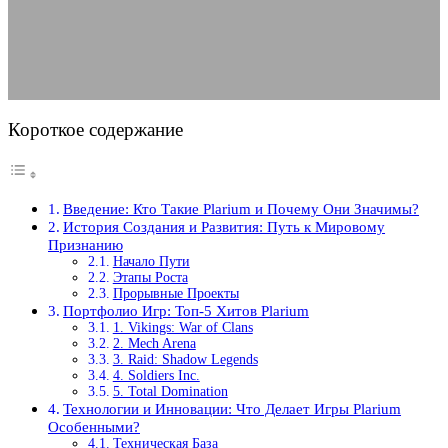
04.05.2025
АВТОР ANA_EDITOR
КОММЕНТАРИЕВ НЕТ
Короткое содержание
Введение: Кто Такие Plarium и Почему Они Значимы?
История Создания и Развития: Путь к Мировому
Признанию
Начало Пути
Этапы Роста
Прорывные Проекты
Портфолио Игр: Топ-5 Хитов Plarium
1. Vikings: War of Clans
2. Mech Arena
3. Raid: Shadow Legends
4. Soldiers Inc.
5. Total Domination
Технологии и Инновации: Что Делает Игры Plarium
Особенными?
Техническая База