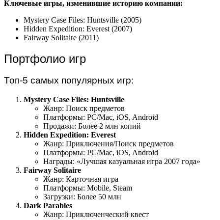
Ключевые игры, изменившие историю компании:
Mystery Case Files: Huntsville (2005)
Hidden Expedition: Everest (2007)
Fairway Solitaire (2011)
Портфолио игр
Топ-5 самых популярных игр:
Mystery Case Files: Huntsville
Жанр: Поиск предметов
Платформы: PC/Mac, iOS, Android
Продажи: Более 2 млн копий
Hidden Expedition: Everest
Жанр: Приключения/Поиск предметов
Платформы: PC/Mac, iOS, Android
Награды: «Лучшая казуальная игра 2007 года»
Fairway Solitaire
Жанр: Карточная игра
Платформы: Mobile, Steam
Загрузки: Более 50 млн
Dark Parables
Жанр: Приключенческий квест