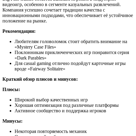
видеоигр, особенно в сегменте казуальных развлечений.
Компания успешно сочетает традиции качества с
инновационными подходами, что обеспечивает её устойчивое
положение на рынке.
Рекомендации:
Любителям головоломок стоит обратить внимание на
«Mystery Case Files»
Поклонникам приключенческих игр понравится серия
«Dark Parables»
Для casual gaming отлично подойдут карточные игры
вроде «Fairway Solitaire»
Краткий обзор плюсов и минусов:
Плюсы:
Широкий выбор качественных игр
Хорошая оптимизация под различные платформы
Активное сообщество и поддержка игроков
Минусы:
Некоторая повторяемость механик