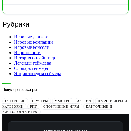
Рубрики
Игровые движки
Игровые компании
Игровые консоли
Игроновости
История онлайн игр
Легенды геймдева
Словарь геймера
Энциклопедия геймера
Популярные жанры
СТРАТЕГИИ
ШУТЕРЫ
MMORPG
ACTION
ПРОЧИЕ ИГРЫ И
КАТЕГОРИИ
РПГ
СПОРТИВНЫЕ ИГРЫ
КАРТОЧНЫЕ И
НАСТОЛЬНЫЕ ИГРЫ