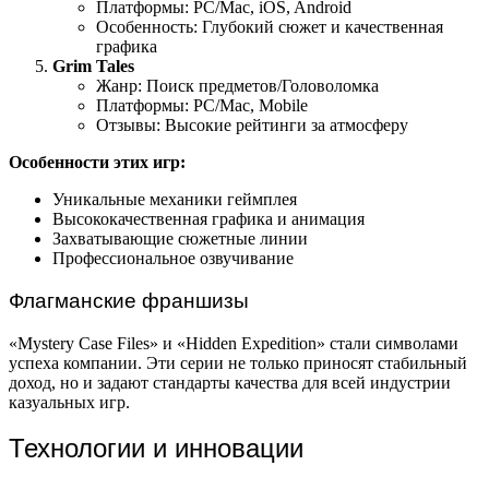
Платформы: PC/Mac, iOS, Android
Особенность: Глубокий сюжет и качественная
графика
Grim Tales
Жанр: Поиск предметов/Головоломка
Платформы: PC/Mac, Mobile
Отзывы: Высокие рейтинги за атмосферу
Особенности этих игр:
Уникальные механики геймплея
Высококачественная графика и анимация
Захватывающие сюжетные линии
Профессиональное озвучивание
Флагманские франшизы
«Mystery Case Files» и «Hidden Expedition» стали символами
успеха компании. Эти серии не только приносят стабильный
доход, но и задают стандарты качества для всей индустрии
казуальных игр.
Технологии и инновации