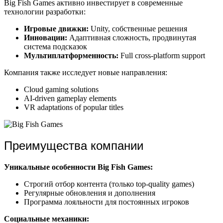
Big Fish Games активно инвестирует в современные
технологии разработки:
Игровые движки:
Unity, собственные решения
Инновации:
Адаптивная сложность, продвинутая
система подсказок
Мультиплатформенность:
Full cross-platform support
Компания также исследует новые направления:
Cloud gaming solutions
AI-driven gameplay elements
VR adaptations of popular titles
Преимущества компании
Уникальные особенности Big Fish Games:
Строгий отбор контента (только top-quality games)
Регулярные обновления и дополнения
Программа лояльности для постоянных игроков
Социальные механики: