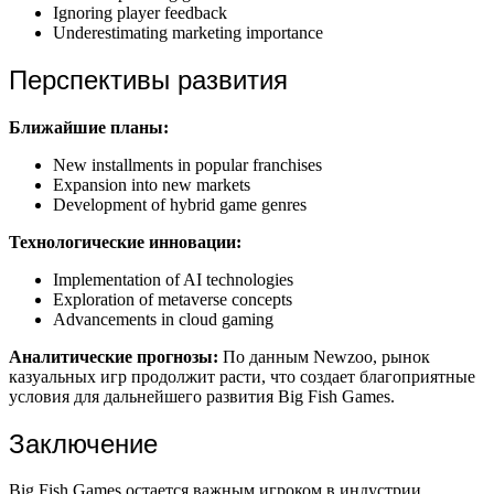
Ignoring player feedback
Underestimating marketing importance
Перспективы развития
Ближайшие планы:
New installments in popular franchises
Expansion into new markets
Development of hybrid game genres
Технологические инновации:
Implementation of AI technologies
Exploration of metaverse concepts
Advancements in cloud gaming
Аналитические прогнозы:
По данным Newzoo, рынок
казуальных игр продолжит расти, что создает благоприятные
условия для дальнейшего развития Big Fish Games.
Заключение
Big Fish Games остается важным игроком в индустрии