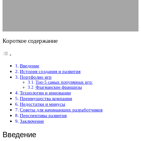
04.05.2025
АВТОР ANA_EDITOR
КОММЕНТАРИЕВ НЕТ
Короткое содержание
Введение
История создания и развития
Портфолио игр
Топ-5 самых популярных игр:
Флагманские франшизы
Технологии и инновации
Преимущества компании
Недостатки и минусы
Советы для начинающих разработчиков
Перспективы развития
Заключение
Введение