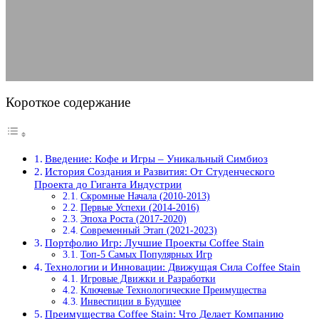
Компании
02.05.2025
АВТОР ANA_EDITOR
КОММЕНТАРИЕВ НЕТ
Короткое содержание
Введение: Кофе и Игры – Уникальный Симбиоз
История Создания и Развития: От Студенческого
Проекта до Гиганта Индустрии
Скромные Начала (2010-2013)
Первые Успехи (2014-2016)
Эпоха Роста (2017-2020)
Современный Этап (2021-2023)
Портфолио Игр: Лучшие Проекты Coffee Stain
Топ-5 Самых Популярных Игр
Технологии и Инновации: Движущая Сила Coffee Stain
Игровые Движки и Разработки
Ключевые Технологические Преимущества
Инвестиции в Будущее
Преимущества Coffee Stain: Что Делает Компанию