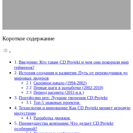
01.05.2025
АВТОР ANA_EDITOR
КОММЕНТАРИЕВ НЕТ
Короткое содержание
Введение: Кто такие CD Projekt и чем они покорили мир
геймеров?
История создания и развития: Путь от переводчиков до
мировых лидеров
Скромное начало (1994-2002)
Первые шаги в разработке (2002-2010)
Период расцвета (2011-н.в.)
Портфолио игр: Лучшие творения CD Projekt
Топ-5 знаковых проектов:
Технологии и инновации: Как CD Projekt меняет игровую
индустрию
Разработка движков:
Преимущества компании: Что делает CD Projekt
особенной?