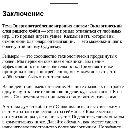
Заключение
Тема
Энергопотребление игровых систем: Экологический
след вашего хобби
— это не призыв отказаться от любимых
игр. Это призыв играть умнее. Каждый ватт, который вы
сэкономили благодаря оптимизации, — это маленький шаг к
более устойчивому будущему.
Геймеры — это сообщество технологически продвинутых
людей. Мы первыми осваиваем новинки, мы ценим
эффективность и производительность. Применяя эти же
принципы к энергопотреблению, мы можем доказать, что
хобби может быть ответственным.
Ваши действия имеют значение. Начните с малого: настройте
одну игру, отключите лишнюю подсветку, выключите ПК на
ночь. Со временем эти привычки станут автоматическими.
А что вы думаете об этом? Сталкивались ли вы с высокими
счетами за электричество из-за гейминга? Какие методы
оптимизации вы уже используете? Поделитесь своим опытом
в комментариях ниже. Давайте обсудим, как вместе сделать
наше игровое пространство более экологичным. Не забудьте