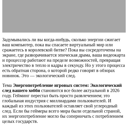
вашего хобби
13.05.2026
АВТОР ANA_EDITOR
КОММЕНТАРИЕВ НЕТ
Задумывались ли вы когда-нибудь, сколько энергии сжигает
ваш компьютер, пока вы спасаете виртуальный мир или
сражаетесь в королевской битве? Пока вы сосредоточены на
экране, где разворачивается эпическая драма, ваша видеокарта
и процессор работают на пределе возможностей, превращая
электричество в тепло и кадры в секунду. Но у этого процесса
есть обратная сторона, о которой редко говорят в обзорах
новинок. Это — экологический след.
Тема
Энергопотребление игровых систем: Экологический
след вашего хобби
становится все более актуальной в 2026
году. Гейминг перестал быть просто развлечением; это
глобальная индустрия с миллиардами пользователей. И
каждый из этих пользователей оставляет свой углеродный
след. Если бы геймеры всего мира были отдельной страной,
их энергопотребление могло бы соперничать с потреблением
целых государств.